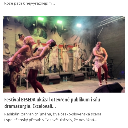
Rose patří k nejvýraznějším…
Festival BESEDA ukázal otevřené publikum i sílu
dramaturgie. Excelovali…
Radikální zahraniční jména, živá česko-slovenská scéna
i společenský přesah v Tasově ukázaly, že odvážná…