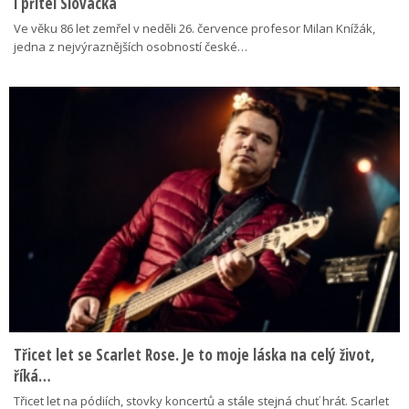
i přítel Slovácka
Ve věku 86 let zemřel v neděli 26. července profesor Milan Knížák,
jedna z nejvýraznějších osobností české…
Třicet let se Scarlet Rose. Je to moje láska na celý život,
říká…
Třicet let na pódiích, stovky koncertů a stále stejná chuť hrát. Scarlet