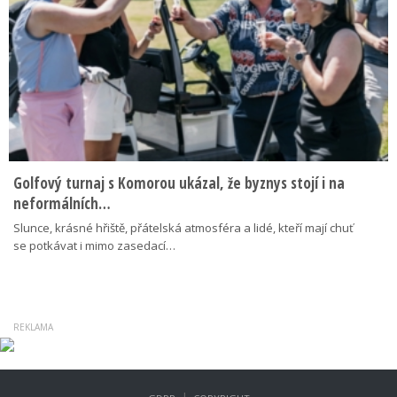
Golfový turnaj s Komorou ukázal, že byznys stojí i na
neformálních…
Slunce, krásné hřiště, přátelská atmosféra a lidé, kteří mají chuť
se potkávat i mimo zasedací…