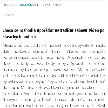
TRAPLICE
SPOLEČNOST
26 / 11 / 2018
Chasa se rozhodla upořádat netradiční zábavu týden po
klasických hodech
Měsíc a půl po tradičních hodech prožili obyvatelé Traplic
další hodovou slavnost. Tamní mládež se rozhodla
po delší pauze oživit babské hody. „Spočítali jsme, že asi
deset let tady babské hody nebyly. Spousta lidí v obci
říkala, že by bylo dobré je znovu obnovit. Máme teď také
v chase velké množství mladých, kteří chtějí něco dělat, tak
by byla škoda to nevyužít,“ vysvětlila návrat babských hodů
do Traplic Martina Pelková, hlavní organizátorka akce.
Celý plán oživení této tradice se zrodil týden po konání
říjnových slováckých hodů. Chasa tak měla asi měsíc
na přípravu všeho, co s babskými hody souvisí. „Kvůli