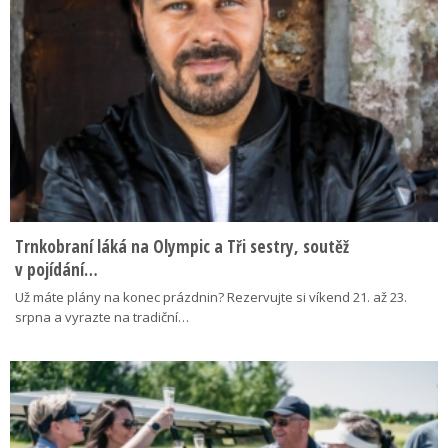
Trnkobraní láká na Olympic a Tři sestry, soutěž
v pojídání…
Už máte plány na konec prázdnin? Rezervujte si víkend 21. až 23.
srpna a vyrazte na tradiční…