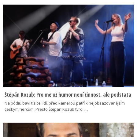
Štěpán Kozub: Pro mě už humor není činnost, ale podstata
Na pódiu baví tisíce lidí, před kamerou patří k nejobsazovanějším
českým hercům. Přesto Štěpán Kozub tvrdí,…