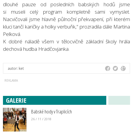
dlouhé pauze od posledních babských hodů jsme
si museli celý program kompletně sami vymyslet.
Nacvičovali jsme hlavně půlnoční překvapení, při kterém
kluci tančí karičky a holky verbuňk,“ prozradila dále Martina
Pelková.
K dobré náladě všem v tělocvičně základní školy hrála
dechová hudba Hradčovjanka.
autor:
ket
GALERIE
Babské hody v Traplicích
26 / 11 / 2018