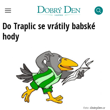
Do Traplic se vrátily babské
hody
Foto:
iDobryDen.cz