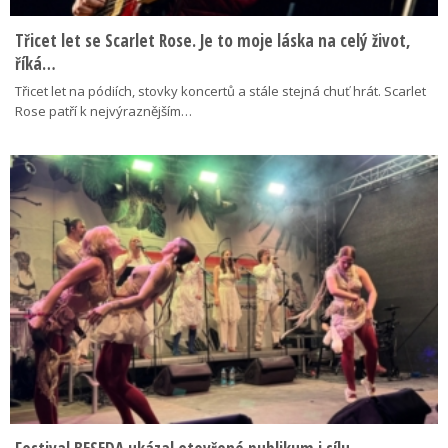
Třicet let se Scarlet Rose. Je to moje láska na celý život,
říká…
Třicet let na pódiích, stovky koncertů a stále stejná chuť hrát. Scarlet
Rose patří k nejvýraznějším…