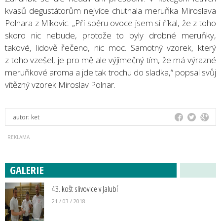
kvasů degustátorům nejvíce chutnala meruňka Miroslava
Polnara z Míkovic. „Při sběru ovoce jsem si říkal, že z toho
skoro nic nebude, protože to byly drobné meruňky,
takové, lidově řečeno, nic moc. Samotný vzorek, který
z toho vzešel, je pro mě ale výjimečný tím, že má výrazné
meruňkové aroma a jde tak trochu do sladka,“ popsal svůj
vítězný vzorek Miroslav Polnar.
autor:
ket
GALERIE
43. košt slivovice v Jalubí
21 / 03 / 2018