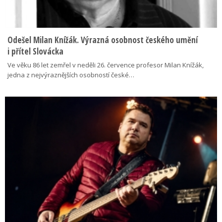
Odešel Milan Knížák. Výrazná osobnost českého umění
i přítel Slovácka
Ve věku 86 let zemřel v neděli 26. července profesor Milan Knížák,
jedna z nejvýraznějších osobností české…