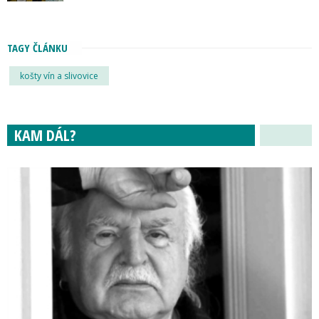
TAGY ČLÁNKU
košty vín a slivovice
KAM DÁL?