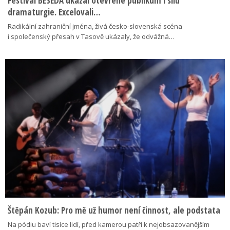
Festival BESEDA ukázal otevřené publikum i sílu
dramaturgie. Excelovali…
Radikální zahraniční jména, živá česko-slovenská scéna
i společenský přesah v Tasově ukázaly, že odvážná…
Štěpán Kozub: Pro mě už humor není činnost, ale podstata
Na pódiu baví tisíce lidí, před kamerou patří k nejobsazovanějším