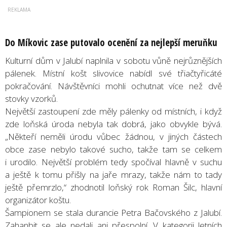
Do Míkovic zase putovalo ocenění za nejlepší meruňku
Kulturní dům v Jalubí naplnila v sobotu vůně nejrůznějších
pálenek. Místní košt slivovice nabídl své třiačtyřicáté
pokračování. Návštěvníci mohli ochutnat více než dvě
stovky vzorků.
Největší zastoupení zde měly pálenky od místních, i když
zde loňská úroda nebyla tak dobrá, jako obvykle bývá.
„Někteří neměli úrodu vůbec žádnou, v jiných částech
obce zase nebylo takové sucho, takže tam se celkem
i urodilo. Největší problém tedy spočíval hlavně v suchu
a ještě k tomu přišly na jaře mrazy, takže nám to tady
ještě přemrzlo,“ zhodnotil loňský rok Roman Šilc, hlavní
organizátor koštu.
Šampionem se stala durancie Petra Bačovského z Jalubí.
Zahanbit se ale nedali ani přespolní. V kategorii letních