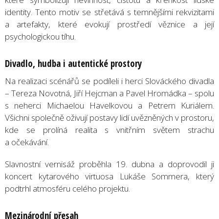
identity. Tento motiv se střetává s temnějšími rekvizitami
a artefakty, které evokují prostředí věznice a její
psychologickou tíhu.
Divadlo, hudba i autentické prostory
Na realizaci scénářů se podíleli i herci Slováckého divadla
– Tereza Novotná, Jiří Hejcman a Pavel Hromádka – spolu
s neherci Michaelou Havelkovou a Petrem Kuriálem.
Všichni společně oživují postavy lidí uvězněných v prostoru,
kde se prolíná realita s vnitřním světem strachu
a očekávání.
Slavnostní vernisáž proběhla 19. dubna a doprovodil ji
koncert kytarového virtuosa Lukáše Sommera, který
podtrhl atmosféru celého projektu.
Mezinárodní přesah