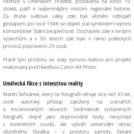
Věznice v Uherském Hradišti, postavená na konci 19.
století, patří k nejtemnějším místům regionální historie.
Za druhé světové války zde byli vězněni odbojáři
gestapem, po roce 1948 se objekt stal symbolem represí
komunistické Státní bezpečnosti. Docházelo zde k tvrdým
výslechům a v 50. letech zde bylo v rámci politických
procesů popraveno 29 osob.
Právě tyto prostory se staly syrovou kulisou pro projekt
realizovaný pod hlavičkou Czech Art Photo.
Umělecká fikce s intenzitou reality
Martin Skřivánek, který se fotografii věnuje více než 45 let,
zvolil autorský přístup založený na scénářích
a inscenovaných situacích. Sedmdesát vystavených
fotografií, stejně jako doprovodné texty, nevychází
z konkrétních osudů, ale vytváří univerzální obraz
vězněného člověka – v prostoru samoty, čekání