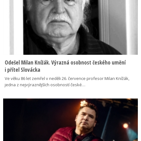
Odešel Milan Knížák. Výrazná osobnost českého umění
i přítel Slovácka
Ve věku 86 let zemřel v neděli 26. července profesor Milan Knížák,
jedna z nejvýraznějších osobností české…