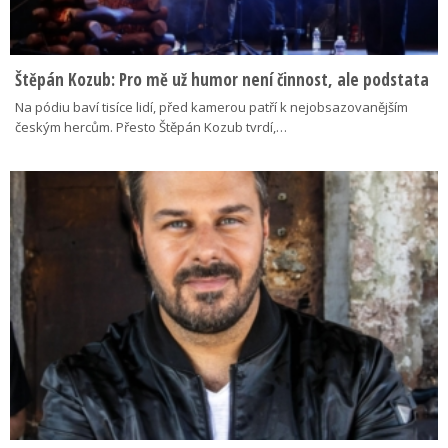
Štěpán Kozub: Pro mě už humor není činnost, ale podstata
Na pódiu baví tisíce lidí, před kamerou patří k nejobsazovanějším
českým hercům. Přesto Štěpán Kozub tvrdí,…