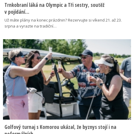
Trnkobraní láká na Olympic a Tři sestry, soutěž
v pojídání…
Už máte plány na konec prázdnin? Rezervujte si víkend 21. až 23.
srpna a vyrazte na tradiční…
Golfový turnaj s Komorou ukázal, že byznys stojí i na
neformálních…