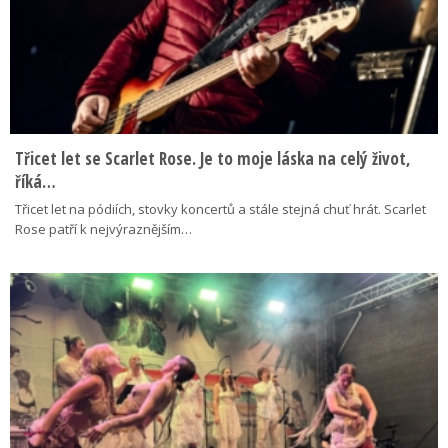
Třicet let se Scarlet Rose. Je to moje láska na celý život,
říká…
Třicet let na pódiích, stovky koncertů a stále stejná chuť hrát. Scarlet
Rose patří k nejvýraznějším…