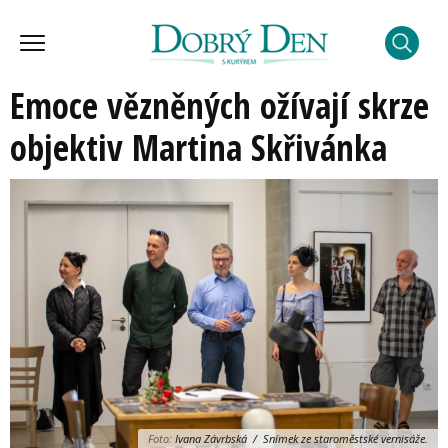
Emoce vězněných ožívají skrze
objektiv Martina Skřivánka
Foto:
Ivana Závrbská / Snímek ze staroměstské vernisáže.