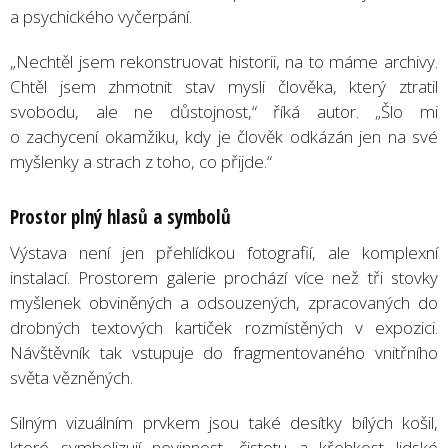
a psychického vyčerpání.
„Nechtěl jsem rekonstruovat historii, na to máme archivy.
Chtěl jsem zhmotnit stav mysli člověka, který ztratil
svobodu, ale ne důstojnost,“ říká autor. „Šlo mi
o zachycení okamžiku, kdy je člověk odkázán jen na své
myšlenky a strach z toho, co přijde.“
Prostor plný hlasů a symbolů
Výstava není jen přehlídkou fotografií, ale komplexní
instalací. Prostorem galerie prochází více než tři stovky
myšlenek obviněných a odsouzených, zpracovaných do
drobných textových kartiček rozmístěných v expozici.
Návštěvník tak vstupuje do fragmentovaného vnitřního
světa vězněných.
Silným vizuálním prvkem jsou také desítky bílých košil,
které symbolizují nevinnost, čistotu a křehkost lidské