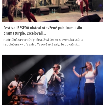
Festival BESEDA ukázal otevřené publikum i sílu
dramaturgie. Excelovali…
Radikální zahraniční jména, živá česko-slovenská scéna
i společenský přesah v Tasově ukázaly, že odvážná…