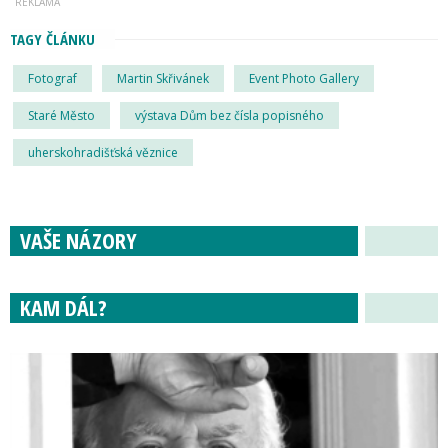
TAGY ČLÁNKU
Fotograf
Martin Skřivánek
Event Photo Gallery
Staré Město
výstava Dům bez čísla popisného
uherskohradišťská věznice
VAŠE NÁZORY
KAM DÁL?