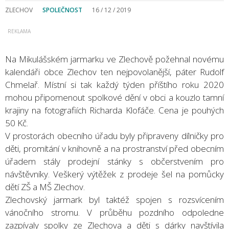
ZLECHOV
SPOLEČNOST
16 / 12 / 2019
Na Mikulášském jarmarku ve Zlechově požehnal novému
kalendáři obce Zlechov ten nejpovolanější, páter Rudolf
Chmelař. Místní si tak každý týden příštího roku 2020
mohou připomenout spolkové dění v obci a kouzlo tamní
krajiny na fotografiích Richarda Klofáče. Cena je pouhých
50 Kč.
V prostorách obecního úřadu byly připraveny dílničky pro
děti, promítání v knihovně a na prostranství před obecním
úřadem stály prodejní stánky s občerstvením pro
návštěvníky. Veškerý výtěžek z prodeje šel na pomůcky
dětí ZŠ a MŠ Zlechov.
Zlechovský jarmark byl taktéž spojen s rozsvícením
vánočního stromu. V průběhu pozdního odpoledne
zazpívaly spolky ze Zlechova a děti s dárky navštívila