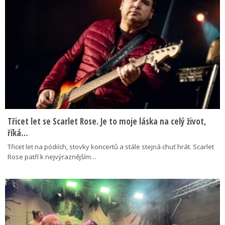
Třicet let se Scarlet Rose. Je to moje láska na celý život,
říká…
Třicet let na pódiích, stovky koncertů a stále stejná chuť hrát. Scarlet
Rose patří k nejvýraznějším…