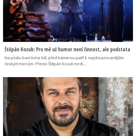
Štěpán Kozub: Pro mě už humor není činnost, ale podstata
Na pódiu baví tisíce lidí, před kamerou patří k nejobsazovanějším
českým hercům. Přesto Štěpán Kozub tvrdí,…