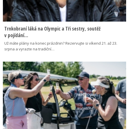
Trnkobraní láká na Olympic a Tři sestry, soutěž
v pojídání…
Už máte plány na konec prázdnin? Rezervujte si víkend 21. až 23.
srpna a vyrazte na tradiční…