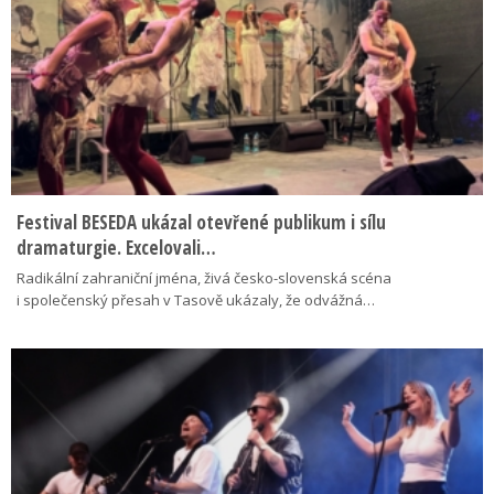
Festival BESEDA ukázal otevřené publikum i sílu
dramaturgie. Excelovali…
Radikální zahraniční jména, živá česko-slovenská scéna
i společenský přesah v Tasově ukázaly, že odvážná…