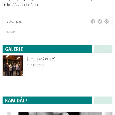
mikulášská družina.
autor:
pas
GALERIE
Jarmark ve Zlechově
15 / 12 / 2019
KAM DÁL?