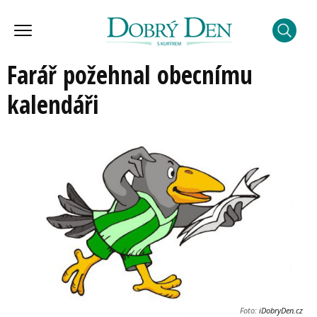
Farář požehnal obecnímu
kalendáři
Foto:
iDobryDen.cz