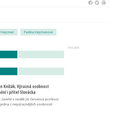
ří Hejcman
Pavlína Hejcmanová
an Knížák. Výrazná osobnost
ní i přítel Slovácka
t zemřel v neděli 26. července profesor
 jedna z nejvýraznějších osobností