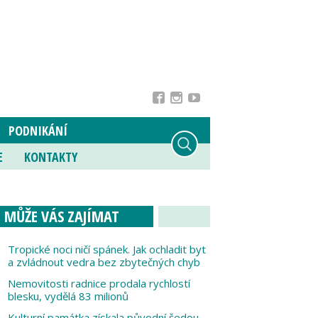
PODNIKÁNÍ
E
KONTAKTY
MŮŽE VÁS ZAJÍMAT
Tropické noci ničí spánek. Jak ochladit byt
a zvládnout vedra bez zbytečných chyb
Nemovitosti radnice prodala rychlostí
blesku, vydělá 83 milionů
Kulturní památka získala původní šedou