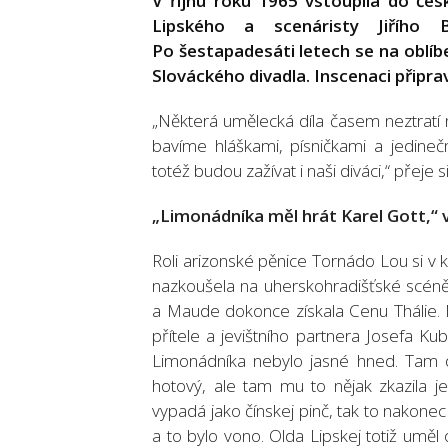
V říjnu roku 1965 vstoupila do čes
Lipského a scenáristy Jiřího
Po šestapadesáti letech se na oblíb
Slováckého divadla. Inscenaci připra
„Některá umělecká díla časem neztratí ni
bavíme hláškami, písničkami a jedine
totéž budou zažívat i naši diváci,“ přeje
„Limonádníka měl hrát Karel Gott,
“
Roli arizonské pěnice Tornádo Lou si v k
nazkoušela na uherskohradišťské scéně 
a Maude dokonce získala Cenu Thálie. 
přítele a jevištního partnera Josefa K
Limonádníka nebylo jasné hned. Tam děl
hotový, ale tam mu to nějak zkazila 
vypadá jako čínskej pinč, tak to nakonec 
a to bylo vono. Olda Lipskej totiž uměl 