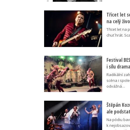
Třicet let 
na celý živ
Třicet let na 
chuť hrát. Sc
Festival B
i sílu dram
Radikální za
scéna i spol
odvážná…
Štěpán Koz
ale podsta
Na pódiu baví
k nejobsazov