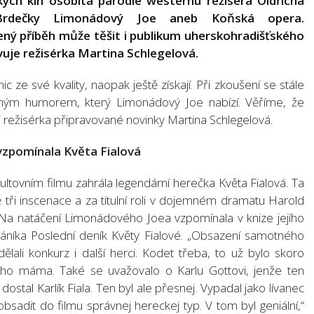
kých kin osobitá parodie westernu režiséra Oldřicha
 Brdečky Limonádový Joe aneb Koňská opera.
ený příběh může těšit i publikum uherskohradišťského
vuje režisérka Martina Schlegelová.
c ze své kvality, naopak ještě získají. Při zkoušení se stále
čným humorem, který Limonádový Joe nabízí. Věříme, že
 si režisérka připravované novinky Martina Schlegelová.
vzpomínala Květa Fialová
ultovním filmu zahrála legendární herečka Květa Fialová. Ta
tři inscenace a za titulní roli v dojemném dramatu Harold
Na natáčení Limonádového Joea vzpomínala v knize jejího
ubáníka Poslední deník Květy Fialové. „Obsazení samotného
ali konkurz i další herci. Kodet třeba, to už bylo skoro
jeho máma. Také se uvažovalo o Karlu Gottovi, jenže ten
dostal Karlík Fiala. Ten byl ale přesnej. Vypadal jako lívanec
obsadit do filmu správnej hereckej typ. V tom byl geniální,“