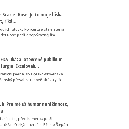
se Scarlet Rose. Je to moje láska
ot, říká…
pódiích, stovky koncertů a stále stejná
arlet Rose patří k nejvýraznějším…
ESEDA ukázal otevřené publikum
aturgie. Excelovali…
hraniční jména, živá česko-slovenská
ečenský přesah v Tasově ukázaly, že
ub: Pro mě už humor není činnost,
ta
 tisíce lidí, před kamerou patří
anějším českým hercům. Přesto Štěpán