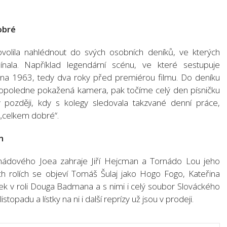
obré
volila nahlédnout do svých osobních deníků, ve kterých
nala. Například legendární scénu, ve které sestupuje
íjna 1963, tedy dva roky před premiérou filmu. Do deníku
 dopoledne pokažená kamera, pak točíme celý den písničku
později, kdy s kolegy sledovala takzvané denní práce,
„celkem dobré“.
m
onádového Joea zahraje Jiří Hejcman a Tornádo Lou jeho
h rolích se objeví Tomáš Šulaj jako Hogo Fogo, Kateřina
ek v roli Douga Badmana a s nimi i celý soubor Slováckého
topadu a lístky na ni i další reprízy už jsou v prodeji.