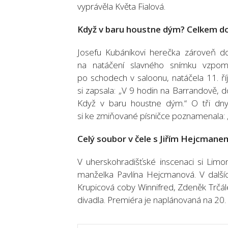
vyprávěla Květa Fialová.
Když v baru houstne dým? Celkem d
Josefu Kubáníkovi herečka zároveň do
na natáčení slavného snímku vzpomí
po schodech v saloonu, natáčela 11. ř
si zapsala: „V 9 hodin na Barrandově,
Když v baru houstne dým.“ O tři dny 
si ke zmiňované písničce poznamenala: 
Celý soubor v čele s Jiřím Hejcmane
V uherskohradišťské inscenaci si Lim
manželka Pavlína Hejcmanová. V dalšíc
Krupicová coby Winnifred, Zdeněk Trčál
divadla. Premiéra je naplánovaná na 20. lis