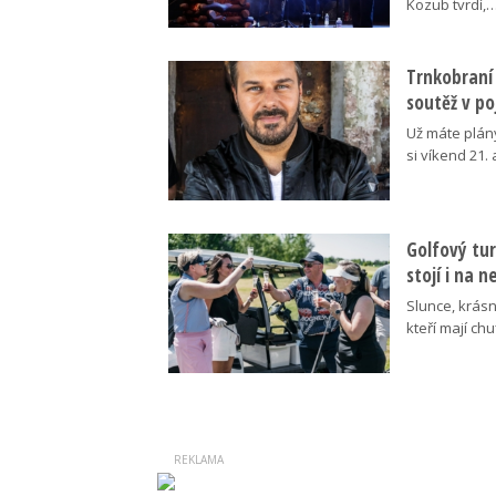
Kozub tvrdí,
Trnkobraní 
soutěž v p
Už máte plán
si víkend 21.
Golfový tur
stojí i na 
Slunce, krásn
kteří mají ch