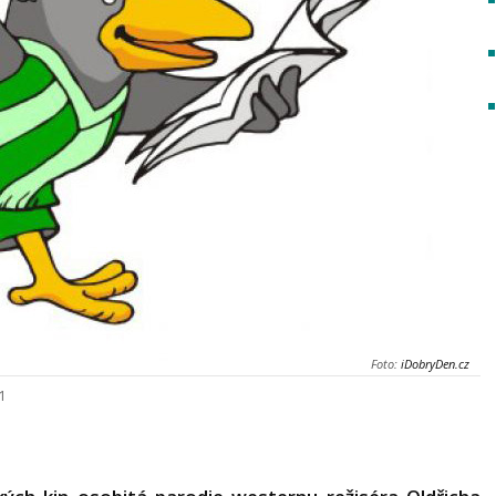
Foto:
iDobryDen.cz
21