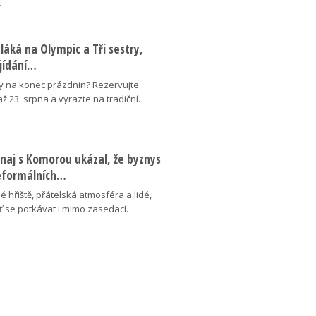
…
láká na Olympic a Tři sestry,
ojídání…
y na konec prázdnin? Rezervujte
 až 23. srpna a vyrazte na tradiční…
naj s Komorou ukázal, že byznys
neformálních…
é hřiště, přátelská atmosféra a lidé,
uť se potkávat i mimo zasedací…