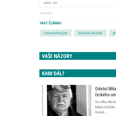
autor:
vrt
TAGY ČLÁNKU
Limonádový Joe
Slovácké divadlo
Ji
VAŠE NÁZORY
KAM DÁL?
Odešel Mil
českého umě
Ve věku 86 le
Milan Knížák,
české…