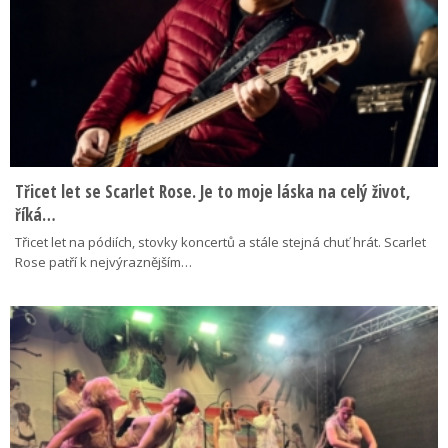
Třicet let se Scarlet Rose. Je to moje láska na celý život,
říká…
Třicet let na pódiích, stovky koncertů a stále stejná chuť hrát. Scarlet
Rose patří k nejvýraznějším…