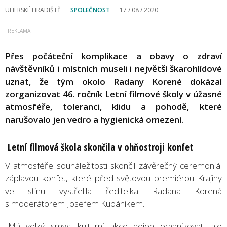
UHERSKÉ HRADIŠTĚ
SPOLEČNOST
17 / 08 / 2020
Přes počáteční komplikace a obavy o zdraví
návštěvníků i místních museli i největší škarohlídové
uznat, že tým okolo Radany Korené dokázal
zorganizovat 46. ročník Letní filmové školy v úžasné
atmosféře, toleranci, klidu a pohodě, které
narušovalo jen vedro a hygienická omezení.
Letní filmová škola skončila v ohňostroji konfet
V atmosféře sounáležitosti skončil závěrečný ceremoniál
záplavou konfet, které před světovou premiérou Krajiny
ve stínu vystřelila ředitelka Radana Korená
s moderátorem Josefem Kubáníkem.
„Má velký smysl kulturní akce nejen organizovat, ale