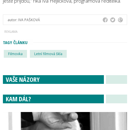
ještě přijdou,” říká Iva Hejlíčková, programová ředitelka.
autor:
IVA PAŠKOVÁ
TAGY ČLÁNKU
Filmovka
Letní filmová škla
VAŠE NÁZORY
KAM DÁL?