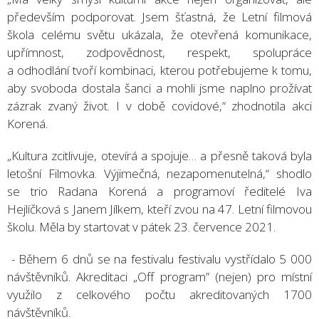
především podporovat. Jsem šťastná, že Letní filmová
škola celému světu ukázala, že otevřená komunikace,
upřímnost, zodpovědnost, respekt, spolupráce
a odhodlání tvoří kombinaci, kterou potřebujeme k tomu,
aby svoboda dostala šanci a mohli jsme naplno prožívat
zázrak zvaný život. I v době covidové,“ zhodnotila akci
Korená.
„Kultura zcitlivuje, otevírá a spojuje… a přesně taková byla
letošní Filmovka. Výjimečná, nezapomenutelná,“ shodlo
se trio Radana Korená a programoví ředitelé Iva
Hejlíčková s Janem Jílkem, kteří zvou na 47. Letní filmovou
školu. Měla by startovat v pátek 23. července 2021.
- Během 6 dnů se na festivalu festivalu vystřídalo 5 000
návštěvníků. Akreditaci „Off program” (nejen) pro místní
využilo z celkového počtu akreditovaných 1700
návštěvníků.