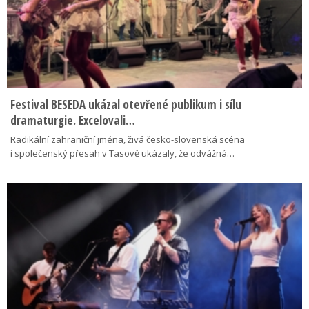
Festival BESEDA ukázal otevřené publikum i sílu
dramaturgie. Excelovali…
Radikální zahraniční jména, živá česko-slovenská scéna
i společenský přesah v Tasově ukázaly, že odvážná…