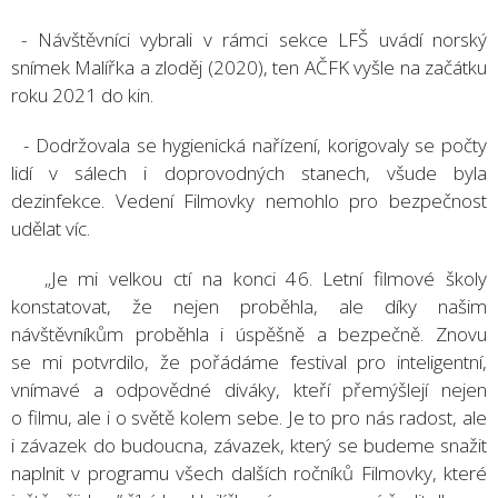
- Návštěvníci vybrali v rámci sekce LFŠ uvádí norský
snímek Malířka a zloděj (2020), ten AČFK vyšle na začátku
roku 2021 do kin.
- Dodržovala se hygienická nařízení, korigovaly se počty
lidí v sálech i doprovodných stanech, všude byla
dezinfekce. Vedení Filmovky nemohlo pro bezpečnost
udělat víc.
„Je mi velkou ctí na konci 46. Letní filmové školy
konstatovat, že nejen proběhla, ale díky našim
návštěvníkům proběhla i úspěšně a bezpečně. Znovu
se mi potvrdilo, že pořádáme festival pro inteligentní,
vnímavé a odpovědné diváky, kteří přemýšlejí nejen
o filmu, ale i o světě kolem sebe. Je to pro nás radost, ale
i závazek do budoucna, závazek, který se budeme snažit
naplnit v programu všech dalších ročníků Filmovky, které