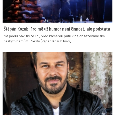
Štěpán Kozub: Pro mě už humor není činnost, ale podstata
Na pódiu baví tisíce lidí, před kamerou patří k nejobsazovanějším
českým hercům. Přesto Štěpán Kozub tvrdí,…