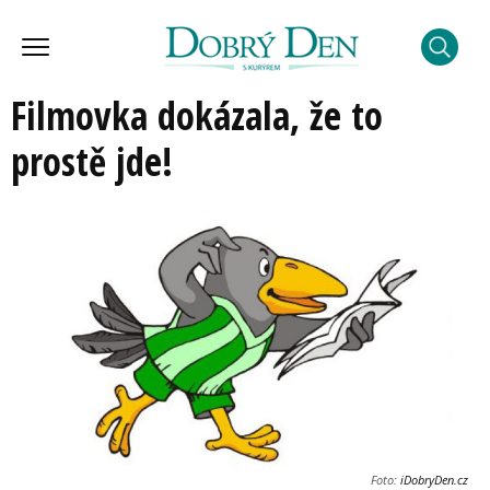
Filmovka dokázala, že to
prostě jde!
Foto:
iDobryDen.cz