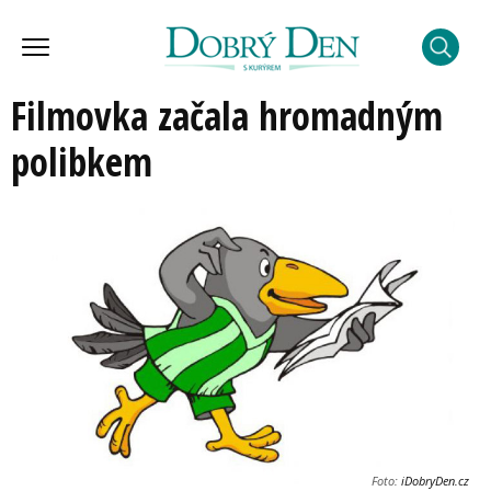
Filmovka začala hromadným
polibkem
Foto:
iDobryDen.cz