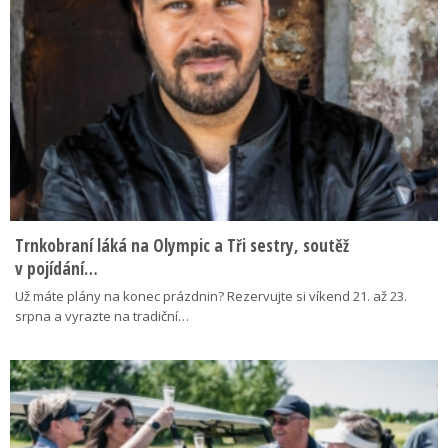
Trnkobraní láká na Olympic a Tři sestry, soutěž
v pojídání…
Už máte plány na konec prázdnin? Rezervujte si víkend 21. až 23.
srpna a vyrazte na tradiční…