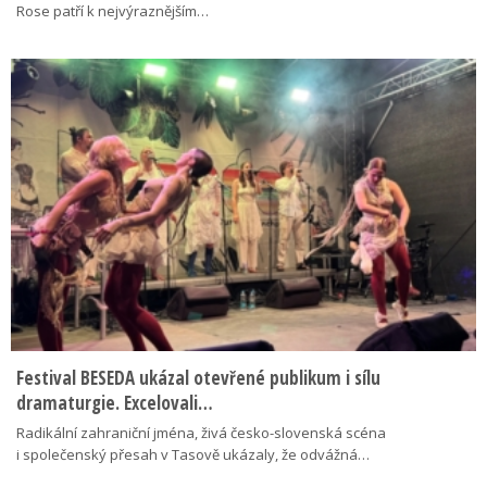
Rose patří k nejvýraznějším…
Festival BESEDA ukázal otevřené publikum i sílu
dramaturgie. Excelovali…
Radikální zahraniční jména, živá česko-slovenská scéna
i společenský přesah v Tasově ukázaly, že odvážná…