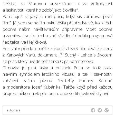
češství, za žánrovou univerzálnost i za velkorysost
a laskavost, která ho zdobí jako člověka“.
Pamatuješ si, jaký jsi měl pocit, když sis zamiloval první
film? Já jsem se na filmovku těšila při představě, kolik těch
poprvé našim návštěvníkům připravíme. Vidět poprvé
a zamilovat se, to jim hrozně závidím,“ dodala programová
ředitelka Iva Hejlíčková.
Festival v předpremiéře zakončí vítězný film divácké ceny
z Karlových Varů, dokument Jiří Suchý - Lehce s životem
se prát, který uvede režisérka Olga Sommerová.
Filmovka je plná lásky a pusinek. Pusa se totiž stala
hlavním symbolem letošního vizuálu, a tak i slavnostní
zahájení začalo pusou ředitelky Radany Korené
a moderátora Josef Kubáníka. Takže když před každou
projekcí někomu vlepíte pusu, budete filmovkově styloví.
autor:
iva