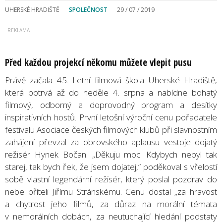
UHERSKÉ HRADIŠTĚ
SPOLEČNOST
29 / 07 / 2019
Před každou projekcí někomu můžete vlepit pusu
Právě začala 45. Letní filmová škola Uherské Hradiště,
která potrvá až do neděle 4. srpna a nabídne bohatý
filmový, odborný a doprovodný program a desítky
inspirativních hostů. První letošní výroční cenu pořadatele
festivalu Asociace českých filmových klubů při slavnostním
zahájení převzal za obrovského aplausu vestoje dojatý
režisér Hynek Bočan. „Děkuju moc. Kdybych nebyl tak
starej, tak bych řek, že jsem dojatej,“ poděkoval s vřelostí
sobě vlastní legendární režisér, který poslal pozdrav do
nebe příteli Jiřímu Stránskému. Cenu dostal „za hravost
a chytrost jeho filmů, za důraz na morální témata
v nemorálních dobách, za neutuchající hledání podstaty