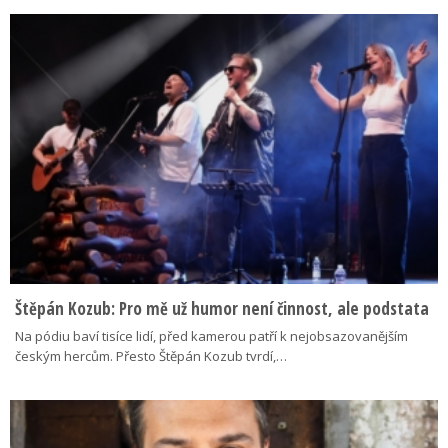
Štěpán Kozub: Pro mě už humor není činnost, ale podstata
Na pódiu baví tisíce lidí, před kamerou patří k nejobsazovanějším
českým hercům. Přesto Štěpán Kozub tvrdí,…