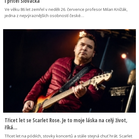
i přítel Slovácka
Ve věku 86 let zemřel v neděli 26. července profesor Milan Knížák,
jedna z nejvýraznějších osobností české…
Třicet let se Scarlet Rose. Je to moje láska na celý život,
říká…
Třicet let na pódiích, stovky koncertů a stále stejná chuť hrát. Scarlet