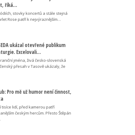
ot, říká…
pódiích, stovky koncertů a stále stejná
arlet Rose patří k nejvýraznějším…
ESEDA ukázal otevřené publikum
aturgie. Excelovali…
hraniční jména, živá česko-slovenská
ečenský přesah v Tasově ukázaly, že
ub: Pro mě už humor není činnost,
ta
 tisíce lidí, před kamerou patří
anějším českým hercům. Přesto Štěpán
…