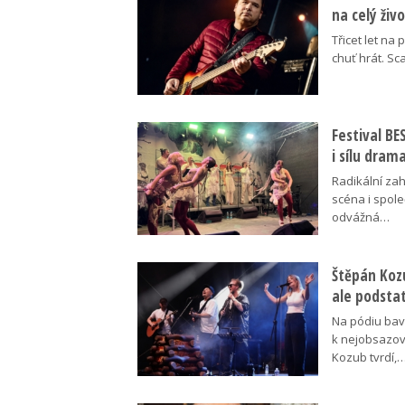
na celý živ
Třicet let na 
chuť hrát. Sc
Festival B
i sílu dram
Radikální za
scéna i spol
odvážná…
Štěpán Koz
ale podsta
Na pódiu baví
k nejobsazov
Kozub tvrdí,