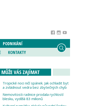
PODNIKÁNÍ
E
KONTAKTY
MŮŽE VÁS ZAJÍMAT
Tropické noci ničí spánek. Jak ochladit byt
a zvládnout vedra bez zbytečných chyb
Nemovitosti radnice prodala rychlostí
blesku, vydělá 83 milionů
Kulturní památka získala původní šedou