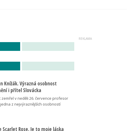
an Knížák. Výrazná osobnost
ní i přítel Slovácka
t zemřel v neděli 26. července profesor
 jedna z nejvýraznějších osobností
se Scarlet Rose. Je to moje láska