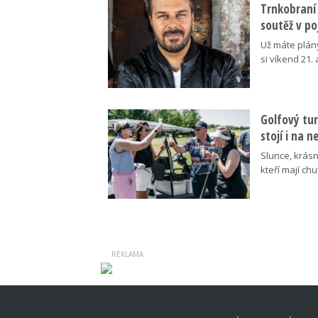
Trnkobraní 
soutěž v p
Už máte plán
si víkend 21.
Golfový tur
stojí i na 
Slunce, krásn
kteří mají ch