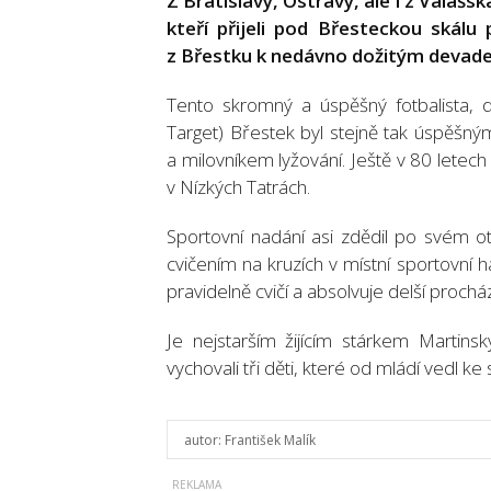
Z Bratislavy, Ostravy, ale i z Valašsk
kteří přijeli pod Břesteckou skálu
z Břestku k nedávno dožitým devad
Tento skromný a úspěšný fotbalista, 
Target) Břestek byl stejně tak úspěšný
a milovníkem lyžování. Ještě v 80 letech
v Nízkých Tatrách.
Sportovní nadání asi zdědil po svém ot
cvičením na kruzích v místní sportovní h
pravidelně cvičí a absolvuje delší proch
Je nejstarším žijícím stárkem Martin
vychovali tři děti, které od mládí vedl k
autor:
František Malík