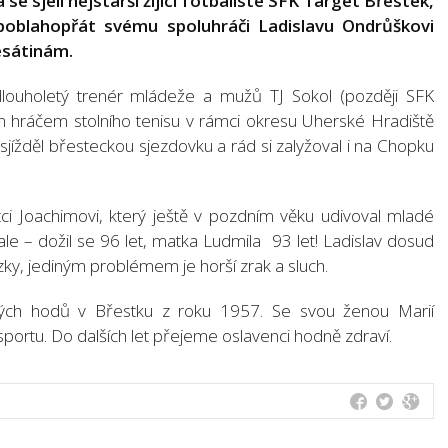
a se sjeli nejstarší žijící fotbalisté SFK Target Břestek,
 poblahopřát svému spoluhráči Ladislavu Ondrůškovi
esátinám.
dlouholetý trenér mládeže a mužů TJ Sokol (později SFK
m hráčem stolního tenisu v rámci okresu Uherské Hradiště
 sjížděl břesteckou sjezdovku a rád si zalyžoval i na Chopku
ci Joachimovi, který ještě v pozdním věku udivoval mladé
ale – dožil se 96 let, matka Ludmila 93 let! Ladislav dosud
ázky, jediným problémem je horší zrak a sluch.
ských hodů v Břestku z roku 1957. Se svou ženou Marií
e sportu. Do dalších let přejeme oslavenci hodně zdraví.