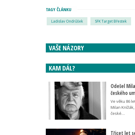
TAGY ČLÁNKU
Ladislav Ondrůšek
SFK Target Břestek
VAŠE NÁZORY
KAM DÁL?
Odešel Mil
českého umě
Ve věku 86 le
Milan Knížák,
české…
Třicet let 