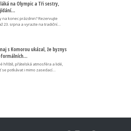
láká na Olympic a Tři sestry,
ojídání…
y na konec prázdnin? Rezervujte
 až 23. srpna a vyrazte na tradiční…
naj s Komorou ukázal, že byznys
neformálních…
é hřiště, přátelská atmosféra a lidé,
uť se potkávat i mimo zasedací…