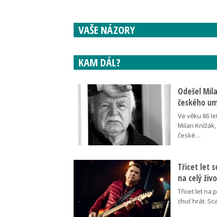
VAŠE NÁZORY
KAM DÁL?
Odešel Mil
českého umě
Ve věku 86 le
Milan Knížák,
české…
Třicet let 
na celý živ
Třicet let na 
chuť hrát. Sc