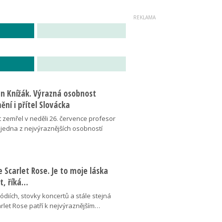
an Knížák. Výrazná osobnost
ní i přítel Slovácka
t zemřel v neděli 26. července profesor
 jedna z nejvýraznějších osobností
se Scarlet Rose. Je to moje láska
ot, říká…
pódiích, stovky koncertů a stále stejná
arlet Rose patří k nejvýraznějším…