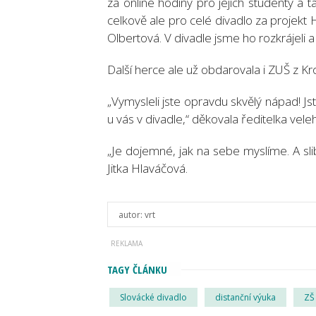
za online hodiny pro jejich studenty a
celkově ale pro celé divadlo za projekt
Olbertová. V divadle jsme ho rozkrájeli 
Další herce ale už obdarovala i ZUŠ z Kr
„Vymysleli jste opravdu skvělý nápad! Jst
u vás v divadle,“ děkovala ředitelka vel
„Je dojemné, jak na sebe myslíme. A sl
Jitka Hlaváčová.
autor:
vrt
TAGY ČLÁNKU
Slovácké divadlo
distanční výuka
ZŠ