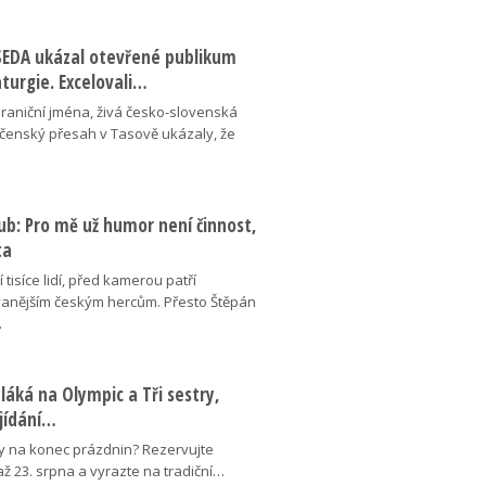
ESEDA ukázal otevřené publikum
aturgie. Excelovali…
hraniční jména, živá česko-slovenská
ečenský přesah v Tasově ukázaly, že
ub: Pro mě už humor není činnost,
ta
 tisíce lidí, před kamerou patří
anějším českým hercům. Přesto Štěpán
…
láká na Olympic a Tři sestry,
ojídání…
y na konec prázdnin? Rezervujte
 až 23. srpna a vyrazte na tradiční…