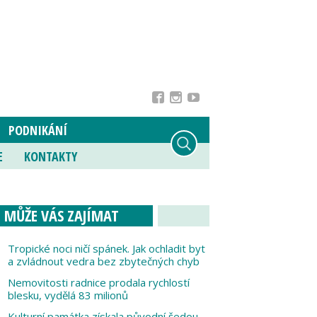
PODNIKÁNÍ
E
KONTAKTY
MŮŽE VÁS ZAJÍMAT
Tropické noci ničí spánek. Jak ochladit byt
a zvládnout vedra bez zbytečných chyb
Nemovitosti radnice prodala rychlostí
blesku, vydělá 83 milionů
Kulturní památka získala původní šedou