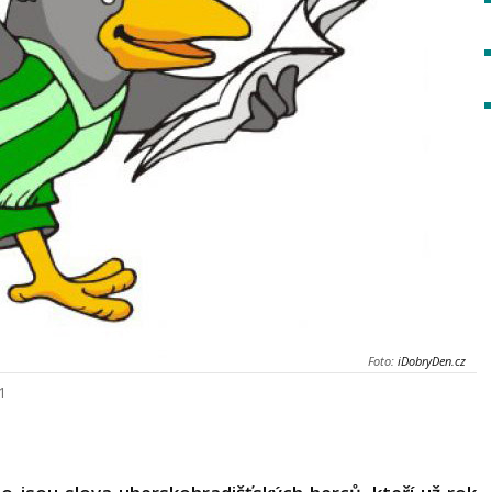
Foto:
iDobryDen.cz
21