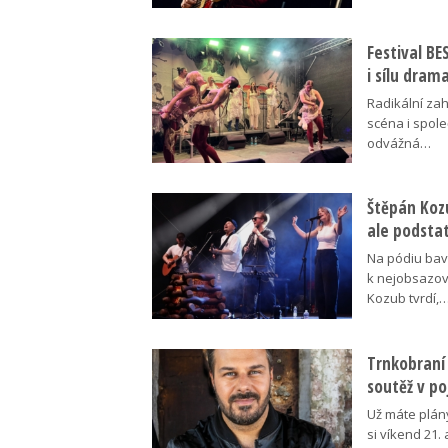
Festival B
i sílu dram
Radikální za
scéna i spol
odvážná…
Štěpán Koz
ale podsta
Na pódiu baví
k nejobsazov
Kozub tvrdí,
Trnkobraní 
soutěž v p
Už máte plán
si víkend 21.