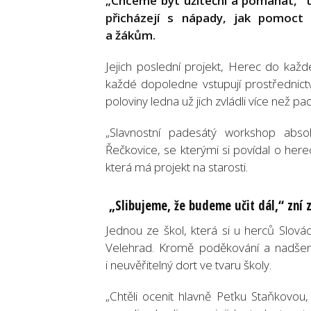
„Chceme být užiteční a pomáhat,” t
přicházejí s nápady, jak pomoct
a žákům.
Jejich poslední projekt, Herec do každé
každé dopoledne vstupují prostřednictv
poloviny ledna už jich zvládli více než pa
„Slavnostní padesátý workshop abso
Řečkovice, se kterými si povídal o here
která má projekt na starosti.
„Slibujeme, že budeme uč
it d
ál,“ zní 
Jednou ze škol, která si u herců Slová
Velehrad. Kromě poděkování a nadšen
i neuvěřitelný dort ve tvaru školy.
„Chtěli ocenit hlavně Peťku Staňkovou