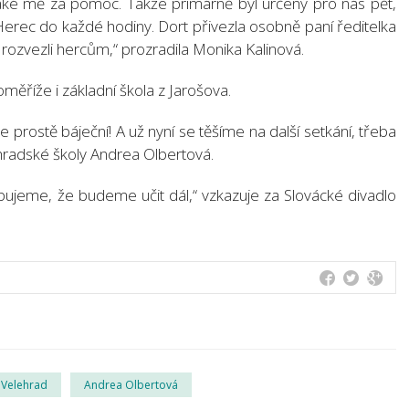
 také mě za pomoc. Takže primárně byl určený pro nás pět,
 Herec do každé hodiny. Dort přivezla osobně paní ředitelka
a rozvezli hercům,“ prozradila Monika Kalinová.
oměříže i základní škola z Jarošova.
e prostě báječní! A už nyní se těšíme na další setkání, třeba
ehradské školy Andrea Olbertová.
ibujeme, že budeme učit dál,“ vzkazuje za Slovácké divadlo
 Velehrad
Andrea Olbertová