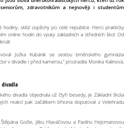
o jsou slova uherskohradišťských herců, kteří už rok
 seniorům, zdravotníkům a nejnověji i studentům
 hodiny, sklízí úspěchy po celé republice. Herci prakticky
ím online hodin do výuky základních a středních škol. Od
desát.
lvoval Jožka Kubáník se sextou brněnského gymnázia
ctví v divadle i před kamerou,“ prozradila Monika Kalinová,
z divadla
ckého divadla objednala už čtyři besedy, je Základní škola
ých reakcí pak začátkem března doputoval z Velehradu
, Štěpána Goiše, Jitku Hlaváčovou a Pavlínu Hejcmanovou