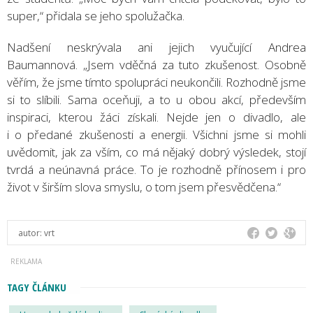
super,“ přidala se jeho spolužačka.
Nadšení neskrývala ani jejich vyučující Andrea
Baumannová. „Jsem vděčná za tuto zkušenost. Osobně
věřím, že jsme tímto spolupráci neukončili. Rozhodně jsme
si to slíbili. Sama oceňuji, a to u obou akcí, především
inspiraci, kterou žáci získali. Nejde jen o divadlo, ale
i o předané zkušenosti a energii. Všichni jsme si mohli
uvědomit, jak za vším, co má nějaký dobrý výsledek, stojí
tvrdá a neúnavná práce. To je rozhodně přínosem i pro
život v širším slova smyslu, o tom jsem přesvědčena.“
autor:
vrt
TAGY ČLÁNKU