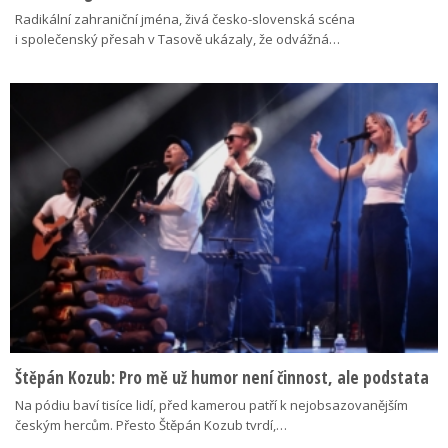
Radikální zahraniční jména, živá česko-slovenská scéna
i společenský přesah v Tasově ukázaly, že odvážná…
Štěpán Kozub: Pro mě už humor není činnost, ale podstata
Na pódiu baví tisíce lidí, před kamerou patří k nejobsazovanějším
českým hercům. Přesto Štěpán Kozub tvrdí,…