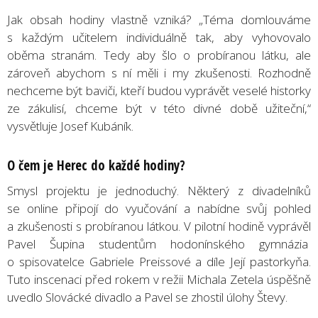
Jak obsah hodiny vlastně vzniká? „Téma domlouváme
s každým učitelem individuálně tak, aby vyhovovalo
oběma stranám. Tedy aby šlo o probíranou látku, ale
zároveň abychom s ní měli i my zkušenosti. Rozhodně
nechceme být baviči, kteří budou vyprávět veselé historky
ze zákulisí, chceme být v této divné době užiteční,“
vysvětluje Josef Kubáník.
O
čem je Herec do každé hodiny?
Smysl projektu je jednoduchý. Některý z divadelníků
se online připojí do vyučování a nabídne svůj pohled
a zkušenosti s probíranou látkou. V pilotní hodině vyprávěl
Pavel Šupina studentům hodonínského gymnázia
o spisovatelce Gabriele Preissové a díle Její pastorkyňa.
Tuto inscenaci před rokem v režii Michala Zetela úspěšně
uvedlo Slovácké divadlo a Pavel se zhostil úlohy Števy.