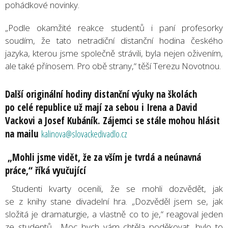
pohádkové novinky.
„Podle okamžité reakce studentů i paní profesorky
soudím, že tato netradiční distanční hodina českého
jazyka, kterou jsme společně strávili, byla nejen oživením,
ale také přínosem. Pro obě strany,“ těší Terezu Novotnou.
Další originální hodiny distanční výuky na školách
po celé republice už mají za sebou i Irena a David
Vackovi a Josef Kubáník. Zájemci se stále mohou hlásit
na mailu
kalinova@slovackedivadlo.cz
„Mohli jsme vidět, že za vším je tvrdá a neúnavná
práce,“ říká vyučující
Studenti kvarty ocenili, že se mohli dozvědět, jak
se z knihy stane divadelní hra. „Dozvěděl jsem se, jak
složitá je dramaturgie, a vlastně co to je,“ reagoval jeden
ze studentů. „Moc bych vám chtěla poděkovat, bylo to