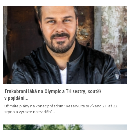
Trnkobraní láká na Olympic a Tři sestry, soutěž
v pojídání…
Už máte plány na konec prázdnin? Rezervujte si víkend 21. až 23.
srpna a vyrazte na tradiční…