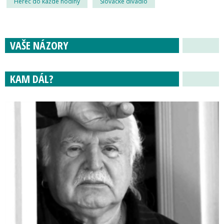
Herec do každé hodiny
Slovácké divadlo
VAŠE NÁZORY
KAM DÁL?