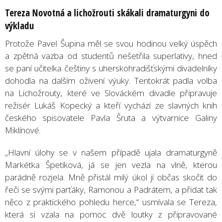
Tereza Novotn
á a
licho
žrouti skákali dramaturgyni do
výkladu
Protože Pavel Šupina měl se svou hodinou velký úspěch
a zpětná vazba od studentů nešetřila superlativy, hned
se paní učitelka češtiny s uherskohradišťskými divadelníky
dohodla na dalším oživení výuky. Tentokrát padla volba
na Lichožrouty, které ve Slováckém divadle připravuje
režisér Lukáš Kopecký a kteří vychází ze slavných knih
českého spisovatele Pavla Šruta a výtvarnice Galiny
Miklínové.
„Hlavní úlohy se v našem případě ujala dramaturgyně
Markétka Špetíková, já se jen vezla na vlně, kterou
parádně rozjela. Mně přistál milý úkol jí občas skočit do
řeči se svými parťáky, Ramonou a Padrátem, a přidat tak
něco z praktického pohledu herce,“ usmívala se Tereza,
která si vzala na pomoc dvě loutky z připravované