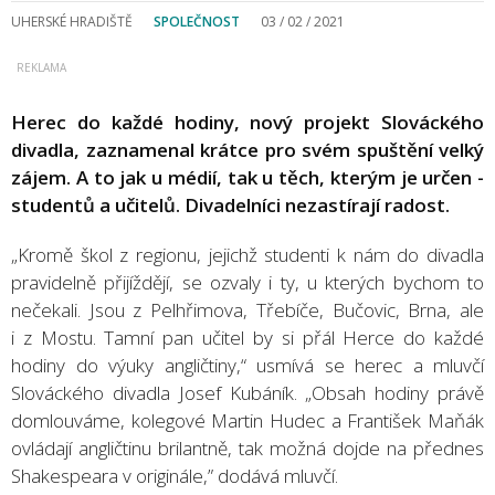
UHERSKÉ HRADIŠTĚ
SPOLEČNOST
03 / 02 / 2021
Herec do každé hodiny, nový projekt Slováckého
divadla, zaznamenal krátce pro svém spuštění velký
zájem. A to jak u médií, tak u těch, kterým je určen -
studentů a učitelů. Divadelníci nezastírají radost.
„Kromě škol z regionu, jejichž studenti k nám do divadla
pravidelně přijíždějí, se ozvaly i ty, u kterých bychom to
nečekali. Jsou z Pelhřimova, Třebíče, Bučovic, Brna, ale
i z Mostu. Tamní pan učitel by si přál Herce do každé
hodiny do výuky angličtiny,“ usmívá se herec a mluvčí
Slováckého divadla Josef Kubáník. „Obsah hodiny právě
domlouváme, kolegové Martin Hudec a František Maňák
ovládají angličtinu brilantně, tak možná dojde na přednes
Shakespeara v originále,” dodává mluvčí.