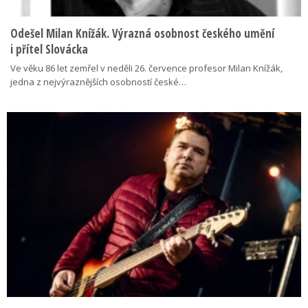
Odešel Milan Knížák. Výrazná osobnost českého umění
i přítel Slovácka
Ve věku 86 let zemřel v neděli 26. července profesor Milan Knížák,
jedna z nejvýraznějších osobností české…