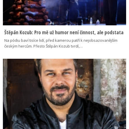
Štěpán Kozub: Pro mě už humor není činnost, ale podstata
Na pódiu baví tisíce lidí, před kamerou patří k nejobsazovanějším
českým hercům. Přesto Štěpán Kozub tvrdí,…