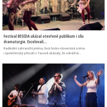
Festival BESEDA ukázal otevřené publikum i sílu
dramaturgie. Excelovali…
Radikální zahraniční jména, živá česko-slovenská scéna
i společenský přesah v Tasově ukázaly, že odvážná…