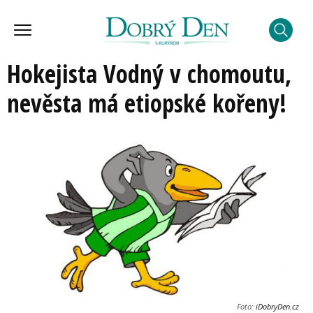
Hokejista Vodný v chomoutu,
nevěsta má etiopské kořeny!
Foto:
iDobryDen.cz