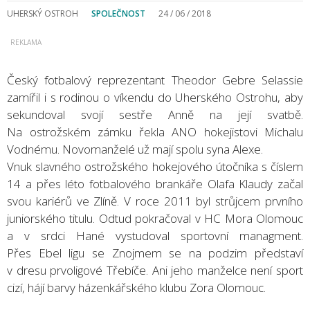
UHERSKÝ OSTROH
SPOLEČNOST
24 / 06 / 2018
Český fotbalový reprezentant Theodor Gebre Selassie
zamířil i s rodinou o víkendu do Uherského Ostrohu, aby
sekundoval svojí sestře Anně na její svatbě.
Na ostrožském zámku řekla ANO hokejistovi Michalu
Vodnému. Novomanželé už mají spolu syna Alexe.
Vnuk slavného ostrožského hokejového útočníka s číslem
14 a přes léto fotbalového brankáře Olafa Klaudy začal
svou kariérů ve Zlíně. V roce 2011 byl strůjcem prvního
juniorského titulu. Odtud pokračoval v HC Mora Olomouc
a v srdci Hané vystudoval sportovní managment.
Přes Ebel ligu se Znojmem se na podzim představí
v dresu prvoligové Třebíče. Ani jeho manželce není sport
cizí, hájí barvy házenkářského klubu Zora Olomouc.