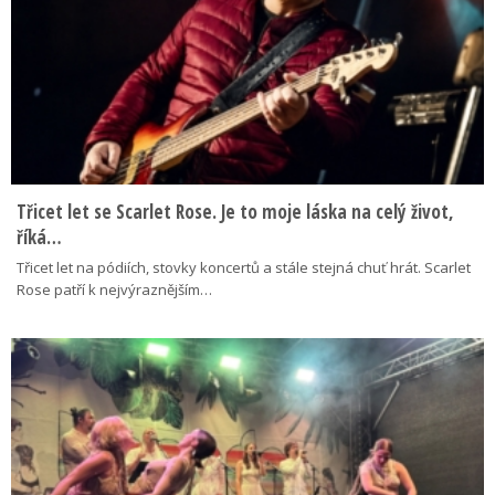
Třicet let se Scarlet Rose. Je to moje láska na celý život,
říká…
Třicet let na pódiích, stovky koncertů a stále stejná chuť hrát. Scarlet
Rose patří k nejvýraznějším…