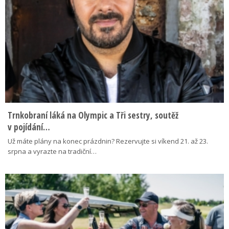
Trnkobraní láká na Olympic a Tři sestry, soutěž
v pojídání…
Už máte plány na konec prázdnin? Rezervujte si víkend 21. až 23.
srpna a vyrazte na tradiční…