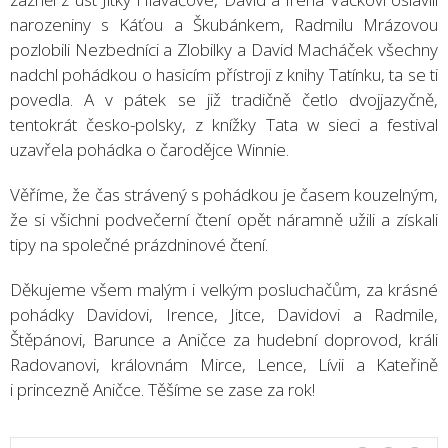
narozeniny s Káťou a Škubánkem, Radmilu Mrázovou
pozlobili Nezbedníci a Zlobilky a David Macháček všechny
nadchl pohádkou o hasicím přístroji z knihy Tatínku, ta se ti
povedla. A v pátek se již tradičně četlo dvojjazyčně,
tentokrát česko-polsky, z knížky Tata w sieci a festival
uzavřela pohádka o čarodějce Winnie.
Věříme, že čas strávený s pohádkou je časem kouzelným,
že si všichni podvečerní čtení opět náramně užili a získali
tipy na společné prázdninové čtení.
Děkujeme všem malým i velkým posluchačům, za krásné
pohádky Davidovi, Irence, Jitce, Davidovi a Radmile,
Štěpánovi, Barunce a Aničce za hudební doprovod, králi
Radovanovi, královnám Mirce, Lence, Lívii a Kateřině
i princezně Aničce. Těšíme se zase za rok!