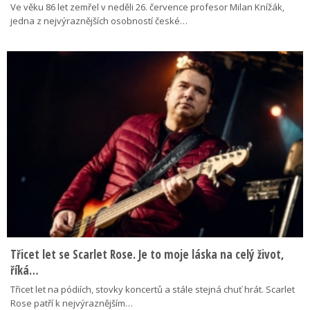
Ve věku 86 let zemřel v neděli 26. července profesor Milan Knížák,
jedna z nejvýraznějších osobností české…
Třicet let se Scarlet Rose. Je to moje láska na celý život,
říká…
Třicet let na pódiích, stovky koncertů a stále stejná chuť hrát. Scarlet
Rose patří k nejvýraznějším…