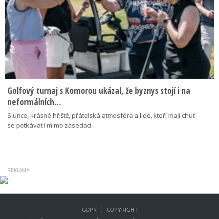
Golfový turnaj s Komorou ukázal, že byznys stojí i na
neformálních…
Slunce, krásné hřiště, přátelská atmosféra a lidé, kteří mají chuť
se potkávat i mimo zasedací…
|
GDPR
COPYRIGHT