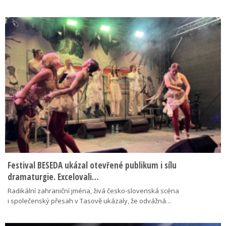
Festival BESEDA ukázal otevřené publikum i sílu
dramaturgie. Excelovali…
Radikální zahraniční jména, živá česko-slovenská scéna
i společenský přesah v Tasově ukázaly, že odvážná…