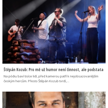
Štěpán Kozub: Pro mě už humor není činnost, ale podstata
Na pódiu baví tisíce lidí, před kamerou patří k nejobsazovanějším
českým hercům. Přesto Štěpán Kozub tvrdí,…