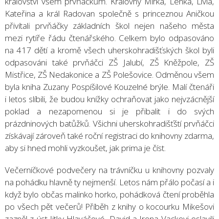
království všem prvňáčkům. Královny Mirka, Lenka, Lívia,
Kateřina a král Radovan společně s princeznou Aničkou
přivítali prvňáčky základních škol nejen našeho města
mezi rytíře řádu čtenářského. Celkem bylo odpasováno
na 417 dětí a kromě všech uherskohradišťských škol byli
odpasováni také prvňáčci ZŠ Jalubí, ZŠ Kněžpole, ZŠ
Mistřice, ZŠ Nedakonice a ZŠ Polešovice. Odměnou všem
byla kniha Zuzany Pospíšilové Kouzelné brýle. Malí čtenáři
i letos slíbili, že budou knížky ochraňovat jako nejvzácnější
poklad a nezapomenou si je přibalit i do svých
prázdninových batůžků. Všichni uherskohradišťští prvňáčci
získávají zároveň také roční registraci do knihovny zdarma,
aby si hned mohli vyzkoušet, jak prima je číst.
Večerníčkové podvečery na trávníčku u knihovny pozvaly
na pohádku hlavně ty nejmenší. Letos nám přálo počasí a i
když bylo občas malinko horko, pohádková čtení proběhla
po všech pět večerů! Příběh z knihy o kocourku Mikešovi
zazněl z úst Jitky Hlaváčové, David a Irena Vackovi oslavili