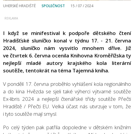
UHERSKÉ HRADIŠTĚ
SPOLEČNOST
15 / 07 / 2024
I když se minifestival k podpoře dětského čtení
Hradišťské sluníčko konal v týdnu 17. - 21. června
2024, sluníčko nám vysvitlo mnohem dříve. Již
ve čtvrtek 6. června ocenila Knihovna Kroměřížska ty
nejlepší mladé autory krajského kola literární
soutěže, tentokrát na téma Tajemná kniha.
V pondělí 17. června proběhlo vyhlášení kola regionálního
a do kina Hvězda se sjeli také výherci výtvarné soutěže
Ex-libris 2024 a nejlepší čtenářské třídy soutěže Přečti
Hradiště / Přečti EU. Velká účast nás utvrzuje v tom, že
i tyto soutěže mají smysl.
Po celý týden pak patřila dopoledne v dětském knižním