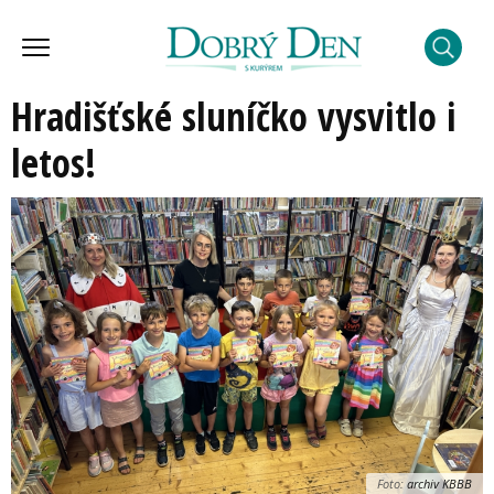
Hradišťské sluníčko vysvitlo i
letos!
Foto:
archiv KBBB