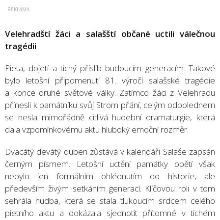
Velehradští žáci a salašští občané uctili válečnou
tragédii
Pieta, dojetí a tichý příslib budoucím generacím. Takové
bylo letošní připomenutí 81. výročí salašské tragédie
a konce druhé světové války. Zatímco žáci z Velehradu
přinesli k památníku svůj Strom přání, celým odpolednem
se nesla mimořádně citlivá hudební dramaturgie, která
dala vzpomínkovému aktu hluboký emoční rozměr.
Dvacátý devátý duben zůstává v kalendáři Salaše zapsán
černým písmem. Letošní uctění památky obětí však
nebylo jen formálním ohlédnutím do historie, ale
především živým setkáním generací. Klíčovou roli v tom
sehrála hudba, která se stala tlukoucím srdcem celého
pietního aktu a dokázala sjednotit přítomné v tichém