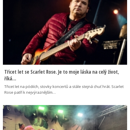
Třicet let se Scarlet Rose. Je to moje láska na celý život,
říká…
Třicet let na pódiích, stovky koncertů a stále stejná chuť hrát. Scarlet
Rose patří k nejvýraznějším…