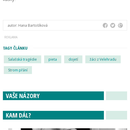
autor:
Hana Bartošíková
TAGY ČLÁNKU
Salašská tragédie
pieta
dojetí
žáci z Velehradu
Strom přání
VAŠE NÁZORY
KAM DÁL?