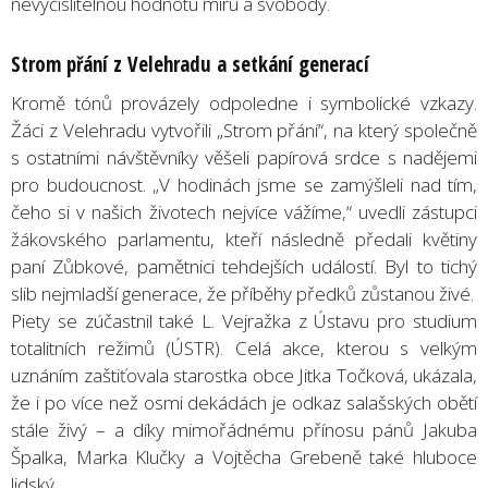
nevyčíslitelnou hodnotu míru a svobody.
Strom přání z Velehradu a setkání generací
Kromě tónů provázely odpoledne i symbolické vzkazy.
Žáci z Velehradu vytvořili „Strom přání“, na který společně
s ostatními návštěvníky věšeli papírová srdce s nadějemi
pro budoucnost. „V hodinách jsme se zamýšleli nad tím,
čeho si v našich životech nejvíce vážíme,“ uvedli zástupci
žákovského parlamentu, kteří následně předali květiny
paní Zůbkové, pamětnici tehdejších událostí. Byl to tichý
slib nejmladší generace, že příběhy předků zůstanou živé.
Piety se zúčastnil také L. Vejražka z Ústavu pro studium
totalitních režimů (ÚSTR). Celá akce, kterou s velkým
uznáním zaštiťovala starostka obce Jitka Točková, ukázala,
že i po více než osmi dekádách je odkaz salašských obětí
stále živý – a díky mimořádnému přínosu pánů Jakuba
Špalka, Marka Klučky a Vojtěcha Grebeně také hluboce
lidský.