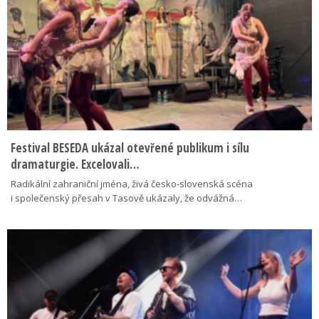
Festival BESEDA ukázal otevřené publikum i sílu
dramaturgie. Excelovali…
Radikální zahraniční jména, živá česko-slovenská scéna
i společenský přesah v Tasově ukázaly, že odvážná…