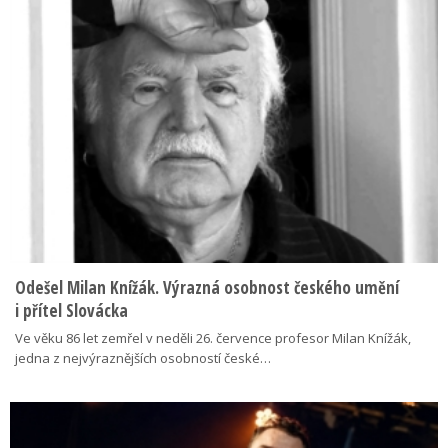
Odešel Milan Knížák. Výrazná osobnost českého umění
i přítel Slovácka
Ve věku 86 let zemřel v neděli 26. července profesor Milan Knížák,
jedna z nejvýraznějších osobností české…