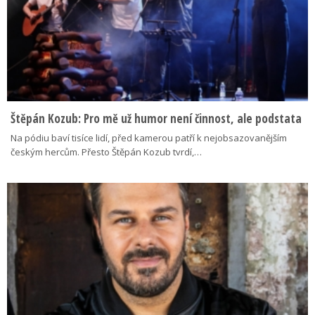
Štěpán Kozub: Pro mě už humor není činnost, ale podstata
Na pódiu baví tisíce lidí, před kamerou patří k nejobsazovanějším
českým hercům. Přesto Štěpán Kozub tvrdí,…