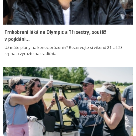
Trnkobraní láká na Olympic a Tři sestry, soutěž
v pojídání…
Už máte plány na konec prázdnin? Rezervujte si víkend 21. až 23.
srpna a vyrazte na tradiční…