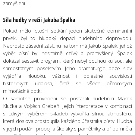
zamyšlení.
Síla hudby v režii Jakuba Špalka
Pokud mělo letošní setkání jeden skutečně dominantní
prvek, byl to hluboký dopad hudebního doprovodu.
Naprosto zásadní zásluhu na tom má Jakub Špalek, jehož
výběr písní byl nesmírně citlivý a promyšlený. Špalek
dokázal sestavit program, který nebyl pouhou kulisou, ale
samostatným poselstvím. Jeho dramaturgie beze slov
vyjádřila hloubku, vážnost i bolestné souvislosti
historických událostí, čímž se všech přítomných
mimořádně dotkl.
O samotné provedení se postarali hudebníci Marek
Klučka a Vojtěch Grebeň. Jejich interpretace v kombinaci
s citlivým výběrem skladeb vytvořila silnou atmosféru,
která doslova prostoupila každého účastníka piety. Hudba
v jejich podání propojila školáky s pamětníky a připomněla