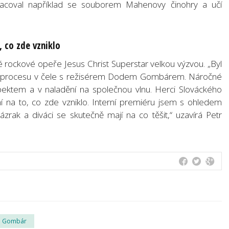
pracoval například se souborem Mahenovy činohry a učí
, co zde vzniklo
né rockové opeře Jesus Christ Superstar velkou výzvou. „Byl
ího procesu v čele s režisérem Dodem Gombárem. Náročné
ektem a v naladění na společnou vlnu. Herci Slováckého
í na to, co zde vzniklo. Interní premiéru jsem s ohledem
rak a diváci se skutečně mají na co těšit,“ uzavírá Petr
 Gombár