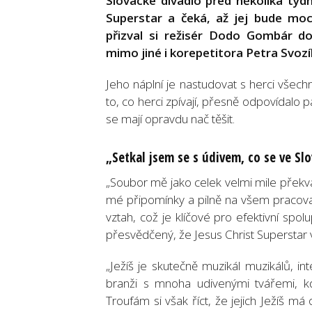
Slovácké divadlo před několika týd
Superstar a čeká, až jej bude moct
přizval si režisér Dodo Gombár d
mimo jiné i korepetitora Petra Svozí
Jeho náplní je nastudovat s herci všechn
to, co herci zpívají, přesně odpovídalo
se mají opravdu nač těšit.
„Setkal jsem se s údivem, co se ve Sl
„Soubor mě jako celek velmi mile překvap
mé připomínky a pilně na všem pracoval
vztah, což je klíčové pro efektivní spol
přesvědčený, že Jesus Christ Superstar
„Ježíš je skutečně muzikál muzikálů, i
branži s mnoha udivenými tvářemi, kd
Troufám si však říct, že jejich Ježíš má