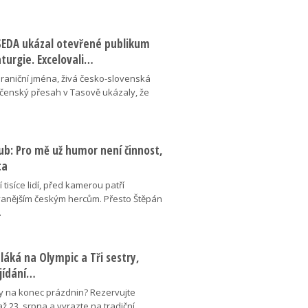
ESEDA ukázal otevřené publikum
aturgie. Excelovali…
hraniční jména, živá česko-slovenská
ečenský přesah v Tasově ukázaly, že
ub: Pro mě už humor není činnost,
ta
 tisíce lidí, před kamerou patří
anějším českým hercům. Přesto Štěpán
…
láká na Olympic a Tři sestry,
ojídání…
y na konec prázdnin? Rezervujte
 až 23. srpna a vyrazte na tradiční…