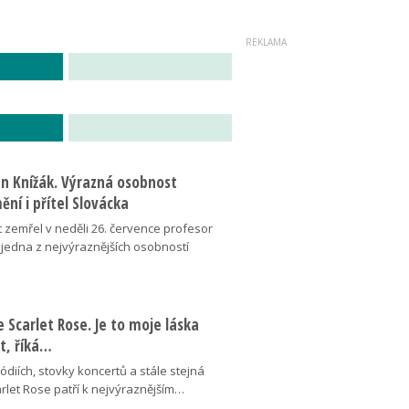
an Knížák. Výrazná osobnost
ní i přítel Slovácka
t zemřel v neděli 26. července profesor
 jedna z nejvýraznějších osobností
se Scarlet Rose. Je to moje láska
ot, říká…
pódiích, stovky koncertů a stále stejná
arlet Rose patří k nejvýraznějším…