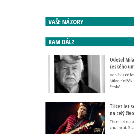
VAŠE NÁZORY
KAM DÁL?
Odešel Mil
českého umě
Ve věku 86 le
Milan Knížák,
české…
Třicet let 
na celý živ
Třicet let na 
chuť hrát. Sc