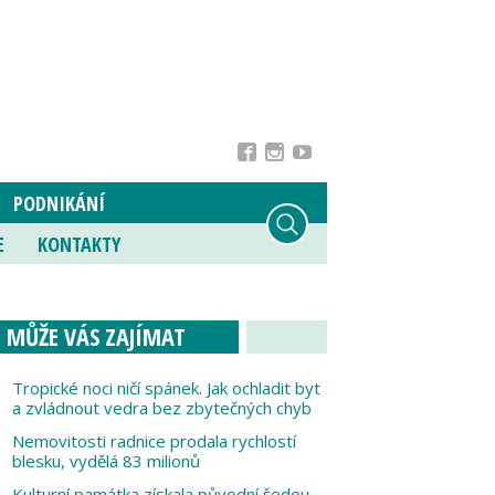
PODNIKÁNÍ
E
KONTAKTY
MŮŽE VÁS ZAJÍMAT
Tropické noci ničí spánek. Jak ochladit byt
a zvládnout vedra bez zbytečných chyb
Nemovitosti radnice prodala rychlostí
blesku, vydělá 83 milionů
Kulturní památka získala původní šedou