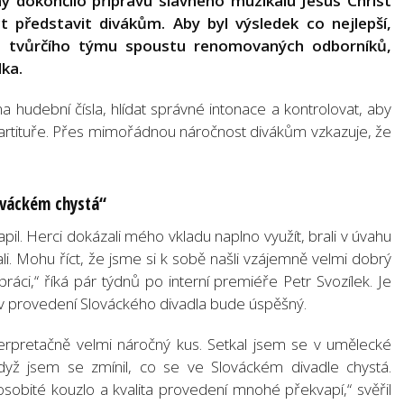
ny dokončilo přípravu slavného muzikálu Jesus Christ
 představit divákům. Aby byl výsledek co nejlepší,
o tvůrčího týmu spoustu renomovaných odborníků,
lka.
a hudební čísla, hlídat správné intonace a kontrolovat, aby
 partituře. Přes mimořádnou náročnost divákům vzkazuje, že
ováckém chystá“
il. Herci dokázali mého vkladu naplno využít, brali v úvahu
i. Mohu říct, že jsme si k sobě našli vzájemně velmi dobrý
upráci,“ říká pár týdnů po interní premiéře Petr Svozílek. Je
 v provedení Slováckého divadla bude úspěšný.
nterpretačně velmi náročný kus. Setkal jsem se v umělecké
yž jsem se zmínil, co se ve Slováckém divadle chystá.
 osobité kouzlo a kvalita provedení mnohé překvapí,“ svěřil