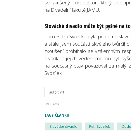
se zkušený korepetitor, který spolu
na Divadelní fakultě JAMU.
Slovácké divadlo může být pyšné na to
I pro Petra Svozílka byla práce na slav
a stále jsem součástí skvělého tvůrč
zkoušení probíhalo se vzájemným resp
divadla a jejich vedení mohou být pyšn
na současný stav považoval za malý záz
Svozílek.
autor:
vrt
TAGY ČLÁNKU
Slovácké divadlo
Petr Svozílek
Dodo