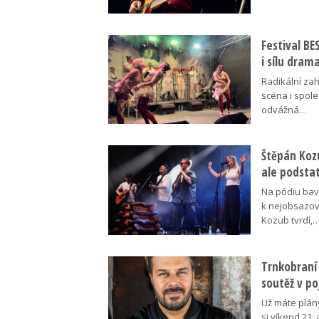
Festival B
i sílu dram
Radikální za
scéna i spol
odvážná…
Štěpán Koz
ale podsta
Na pódiu baví
k nejobsazov
Kozub tvrdí,
Trnkobraní 
soutěž v p
Už máte plán
si víkend 21.