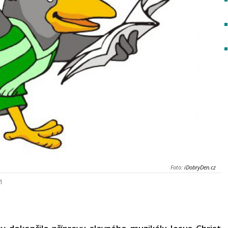
Foto:
iDobryDen.cz
21