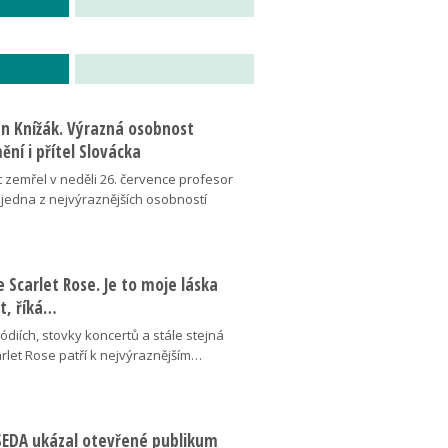
an Knížák. Výrazná osobnost
ní i přítel Slovácka
t zemřel v neděli 26. července profesor
 jedna z nejvýraznějších osobností
se Scarlet Rose. Je to moje láska
ot, říká…
pódiích, stovky koncertů a stále stejná
arlet Rose patří k nejvýraznějším…
ESEDA ukázal otevřené publikum