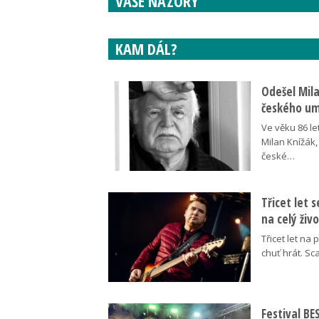
VAŠE NÁZORY
KAM DÁL?
Odešel Mil
českého umě
Ve věku 86 le
Milan Knížák,
české…
Třicet let 
na celý živ
Třicet let na 
chuť hrát. Sc
Festival B