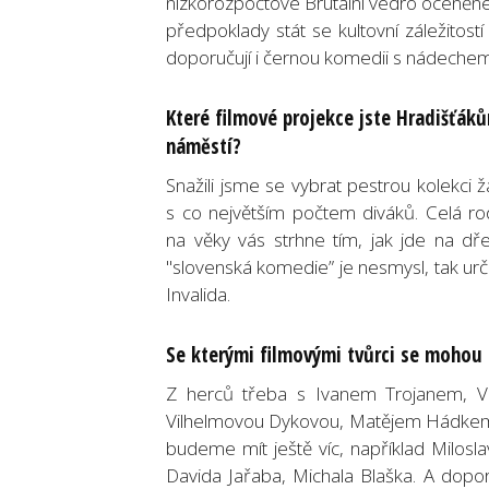
nízkorozpočtové Brutální vedro oceněné 
předpoklady stát se kultovní záležitos
doporučují i černou komedii s nádechem 
Které filmové projekce jste Hradišťá
náměstí?
Snažili jsme se vybrat pestrou kolekci 
s co největším počtem diváků. Celá r
na věky vás strhne tím, jak jde na dře
"slovenská komedie” je nesmysl, tak urč
Invalida.
Se kterými filmovými tvůrci se mohou 
Z herců třeba s Ivanem Trojanem, Vo
Vilhelmovou Dykovou, Matějem Hádkem
budeme mít ještě víc, například Milosl
Davida Jařaba, Michala Blaška. A dopor