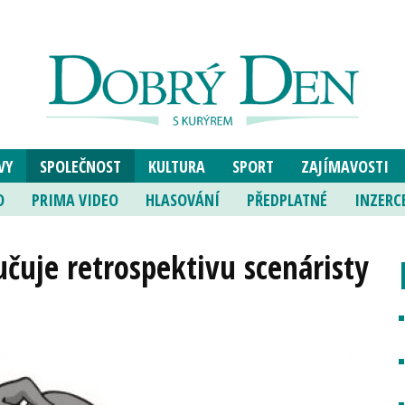
VY
SPOLEČNOST
KULTURA
SPORT
ZAJÍMAVOSTI
O
PRIMA VIDEO
HLASOVÁNÍ
PŘEDPLATNÉ
INZERC
čuje retrospektivu scenáristy