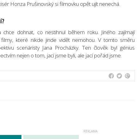
isér Honza Prušinovský si filmovku opět ujít nenechá.
í?
u chce dohnat, co nestihnul během roku. Jiného zajímají
í za filmy, které nikde jinde vidět nemohou. V tomto směru
pektivu scenáristy Jana Procházky. Ten člověk byl génius
ectvím nejen o tom, jací jsme byli, ale jací pořád jsme.