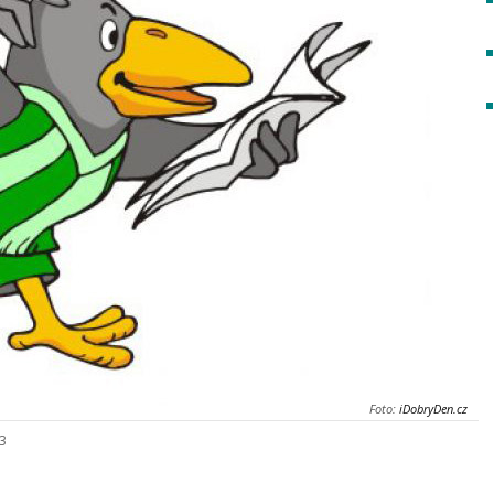
Foto:
iDobryDen.cz
23