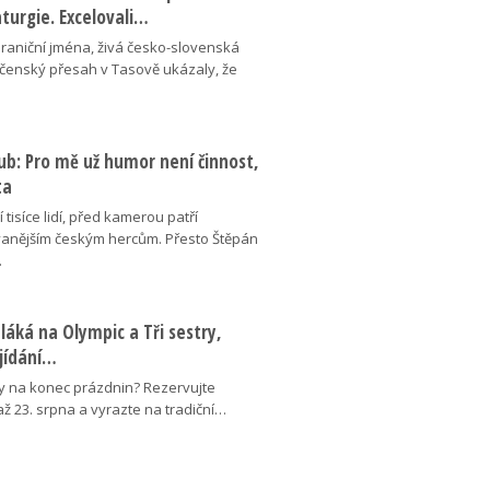
aturgie. Excelovali…
hraniční jména, živá česko-slovenská
ečenský přesah v Tasově ukázaly, že
ub: Pro mě už humor není činnost,
ta
 tisíce lidí, před kamerou patří
anějším českým hercům. Přesto Štěpán
…
láká na Olympic a Tři sestry,
ojídání…
y na konec prázdnin? Rezervujte
 až 23. srpna a vyrazte na tradiční…