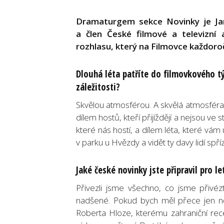
Dramaturgem sekce Novinky je Jaros
a člen České filmové a televizní
rozhlasu, který na Filmovce každoro
Dlouhá léta patříte do filmovkového tý
záležitosti?
Skvělou atmosférou. A skvělá atmosféra je d
dílem hostů, kteří přijíždějí a nejsou ve
které nás hostí, a dílem léta, které vám
v parku u Hvězdy a vidět ty davy lidí spří
Jaké české novinky jste připravil pro le
Přivezli jsme všechno, co jsme přivéz
nadšené. Pokud bych měl přece jen ně
Roberta Hloze, kterému zahraniční rec