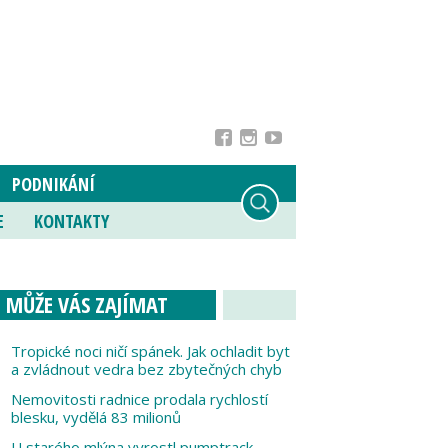
PODNIKÁNÍ
E
KONTAKTY
MŮŽE VÁS ZAJÍMAT
Tropické noci ničí spánek. Jak ochladit byt
a zvládnout vedra bez zbytečných chyb
Nemovitosti radnice prodala rychlostí
blesku, vydělá 83 milionů
U starého mlýna vyrostl pumptrack,