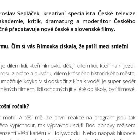
lav Sedláček, kreativní specialista České televize
 akademie, kritik, dramaturg a moderátor Českého
čně představuje nové české a slovenské filmy.
mu. Čím si vás Filmovka získala, že patří mezi srdeční
ílem lidí, kteří Filmovku dělají, dílem lidí, kteří na ni jezdí,
 stresu z práce a bulváru, dílem krásného historického města,
 umožňuje kdykoliv si odskočit z kina k vodě. Je super sedět
zněných filmem, lidí ochotných jít v létě do školy, byť filmové.
tošní ročník?
t mohli. A těší mě, že první reakce na program jsou tak
co vypíchnout, tak výpravnou sci-fi Bod obnovy režiséra
enzenti věští kariéru v Hollywoodu. Nebo naopak hluboce