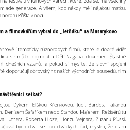
na festivalu v Karlových Varech, které, zdá se, má všechny
tí mladé generace. A všem, kdo někdy měli nějakou matku,
hororu Přišla v noci.
kům a filmovkářům vybral do „letňáku“ na Masarykovo
žánrově i tematicky různorodých filmů, které je dobré vidět
odina se může dojmout u Dětí Nagana, dokument Šťastné
ň dnešních vztahů, a pokud si myslíte, že slovní spojení
itě doporučuji obrovský hit našich východních sousedů, film
návštěvníci setkat?
jtou Dykem, Eliškou Křenkovou, Judit Bardos, Tatianou
, Denisem Šafaříkem nebo Standou Majerem. Režisérů tu
ava Luthera, Roberta Hloze, Honzu Vejnara, Zuzanu Piussi,
učoval bych dívat se i do diváckých řad, myslím, že i tam