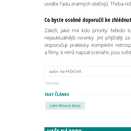
uvidíte řadu známých obličejů. Třeba rež
Co byste osobně doporučil ke zhlédnut
Záleží, jaké má kdo priority. Někdo t
nejauktuálnější novinky. Jiní přijížděj
doporučuji prakticky kompletní retros
a filmy, k nimž napsal scénáře, jsou svěd
autor:
Iva PAŠKOVÁ
TAGY ČLÁNKU
Letní filmová škola