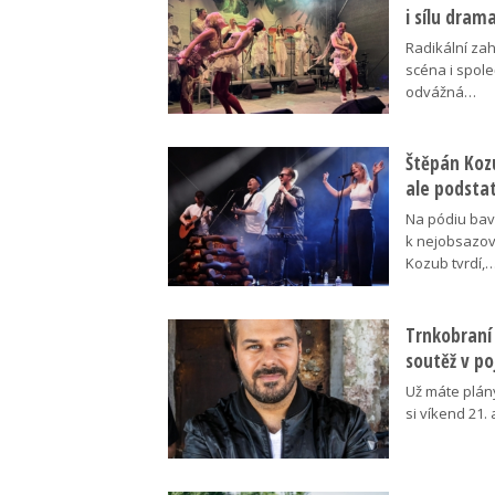
i sílu dram
Radikální za
scéna i spol
odvážná…
Štěpán Koz
ale podsta
Na pódiu baví
k nejobsazov
Kozub tvrdí,
Trnkobraní 
soutěž v p
Už máte plán
si víkend 21.