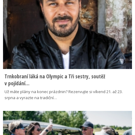
Trnkobraní láká na Olympic a Tři sestry, soutěž
v pojídání…
Už máte plány na konec prázdnin? Rezervujte si víkend 21. až 23.
srpna a vyrazte na tradiční…