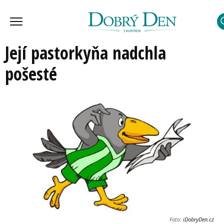
Její pastorkyňa nadchla
pošesté
Foto:
iDobryDen.cz