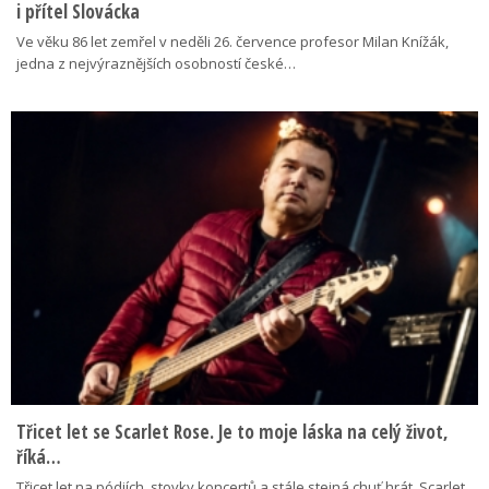
i přítel Slovácka
Ve věku 86 let zemřel v neděli 26. července profesor Milan Knížák,
jedna z nejvýraznějších osobností české…
Třicet let se Scarlet Rose. Je to moje láska na celý život,
říká…
Třicet let na pódiích, stovky koncertů a stále stejná chuť hrát. Scarlet