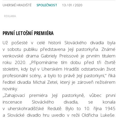
UHERSKÉ HRADIŠTĚ
SPOLEČNOST
13 / 01 / 2020
PRVNÍ LETOŠNÍ PREMIÉRA
Už pošesté v celé historii Slováckého divadla byla
v sobotu publiku představena Její pastorkyňa. Známé
venkovské drama Gabriely Preissové je prvním titulem
roku 2020. „Připomínáme tím dobu před tři čtvrtě
stoletím, kdy byl v Uherském Hradišti odstartován život
profesionální scény, a bylo to právě Její pastorkyní,” říká
ředitel divadla Michal Zetel, který je zároveň režisérem
novinky.
„Zahajovací premiéra Její pastorkyně, vůbec první
inscenace Slováckého divadla, se konala
v uherskohradišťské Redutě. Bylo to 10. října 1945
a Slovácké divadlo hru uvedlo v režii Oldřicha Lukeše.