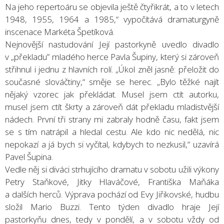
Na jeho repertoáru se objevila ještě čtyřikrát, a to v letech
1948, 1955, 1964 a 1985,“ vypočítává dramaturgyně
inscenace Markéta Špetíková.
Nejnovější nastudování Její pastorkyně uvedlo divadlo
v „překladu” mladého herce Pavla Šupiny, který si zároveň
střihnul i jednu z hlavních rolí. „Úkol zněl jasně: přeložit do
současné slováčtiny,“ směje se herec. „Bylo těžké najít
nějaký vzorec jak překládat. Musel jsem ctít autorku,
musel jsem ctít škrty a zároveň dát překladu mladistvější
nádech. První tři strany mi zabraly hodně času, fakt jsem
se s tím natrápil a hledal cestu. Ale kdo nic nedělá, nic
nepokazí a já bych si vyčítal, kdybych to nezkusil,“ uzavírá
Pavel Šupina.
Vedle něj si diváci strhujícího dramatu v sobotu užili výkony
Petry Staňkové, Jitky Hlaváčové, Františka Maňáka
a dalších herců. Výprava pochází od Evy Jiřikovské, hudbu
složil Mario Buzzi. Tento týden divadlo hraje Její
pastorkyňu dnes, tedy v pondělí, a v sobotu vždy od