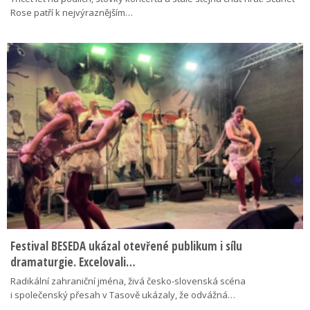
Rose patří k nejvýraznějším…
Festival BESEDA ukázal otevřené publikum i sílu
dramaturgie. Excelovali…
Radikální zahraniční jména, živá česko-slovenská scéna
i společenský přesah v Tasově ukázaly, že odvážná…