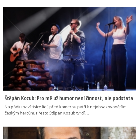
Štěpán Kozub: Pro mě už humor není činnost, ale podstata
Na pódiu baví tisíce lidí, před kamerou patří k nejobsazovanějším
českým hercům. Přesto Štěpán Kozub tvrdí,…