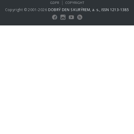
|
GDPR
COPYRIGHT
Copyright © 2001-2026
DOBRÝ DEN S KURÝREM, a. s., ISSN 1213-1385