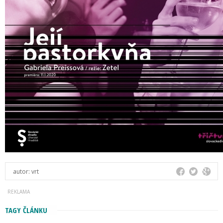
autor:
vrt
TAGY ČLÁNKU