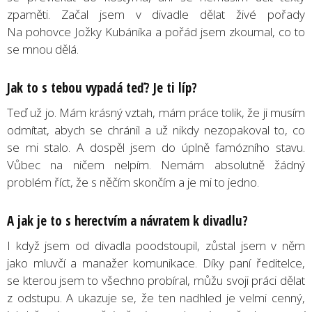
zpaměti. Začal jsem v divadle dělat živé pořady
Na pohovce Jožky Kubáníka a pořád jsem zkoumal, co to
se mnou dělá.
Jak to s tebou vypadá teď? Je ti líp?
Teď už jo. Mám krásný vztah, mám práce tolik, že ji musím
odmítat, abych se chránil a už nikdy nezopakoval to, co
se mi stalo. A dospěl jsem do úplně famózního stavu.
Vůbec na ničem nelpím. Nemám absolutně žádný
problém říct, že s něčím skončím a je mi to jedno.
A jak je to s herectvím a návratem k divadlu?
I když jsem od divadla poodstoupil, zůstal jsem v něm
jako mluvčí a manažer komunikace. Díky paní ředitelce,
se kterou jsem to všechno probíral, můžu svoji práci dělat
z odstupu. A ukazuje se, že ten nadhled je velmi cenný,