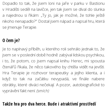
Dopadlo to tak, že jsem loni na jaře v parku v Bastionu
v Hradišti seděl na lavičce, jen tak jsem se díval do slunka
a najednou si říkám: „Ty jo, jak je možné, že tohle ještě
nikoho nenapadlo?” Dostal jsem nápad a napsal hru, která
se jmenuje Terapie.
O čem je?
Je to napínavý příběh, u kterého roli sehrálo jednak to, že
jsem se v poslední době hodně zabýval lidskou psychikou,
i to, že potom, co jsem napsal knihu Herec, mi spousta
čtenářů říkala, že něco takového by chtěla vidět na jevišti.
Hra Terapie je rozhovor terapeutky a jejího klienta, a i
když to tak na začátku nevypadá, ve finále nabere
obrátky, které diváci nečekají. A pozor, autobiografické to
vyprávění fakt není.
(smích)
Takže hra pro dva herce. Bude i atraktivní prostředí