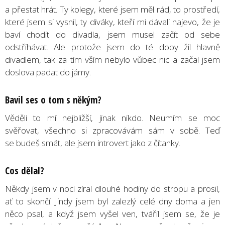
a přestat hrát. Ty kolegy, které jsem měl rád, to prostředí,
které jsem si vysnil, ty diváky, kteří mi dávali najevo, že je
baví chodit do divadla, jsem musel začít od sebe
odstřihávat. Ale protože jsem do té doby žil hlavně
divadlem, tak za tím vším nebylo vůbec nic a začal jsem
doslova padat do jámy.
Bavil ses o tom s někým?
Věděli to mí nejbližší, jinak nikdo. Neumím se moc
svěřovat, všechno si zpracovávám sám v sobě. Teď
se budeš smát, ale jsem introvert jako z čítanky.
Cos dělal?
Někdy jsem v noci zíral dlouhé hodiny do stropu a prosil,
ať to skončí. Jindy jsem byl zalezlý celé dny doma a jen
něco psal, a když jsem vyšel ven, tvářil jsem se, že je