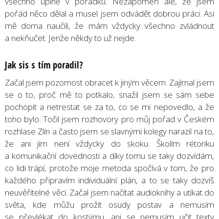
všechno úplně v pořádku. Nezapomeň ale, že jsem
pořád něco dělal a musel jsem odvádět dobrou práci. Asi
mě doma naučili, že mám vždycky všechno zvládnout
a nekňučet. Jenže někdy to už nejde.
Jak sis s tím poradil?
Začal jsem pozornost obracet k jiným věcem. Zajímal jsem
se o to, proč mě to potkalo, snažil jsem se sám sebe
pochopit a netrestat se za to, co se mi nepovedlo, a že
toho bylo. Točil jsem rozhovory pro můj pořad v Českém
rozhlase Zlín a často jsem se slavnými kolegy narazil na to,
že ani jim není vždycky do skoku. Školím rétoriku
a komunikační dovednosti a díky tomu se taky dozvídám,
co lidi trápí, protože moje metoda spočívá v tom, že pro
každého připravím individuální plán, a to se taky dozvíš
neuvěřitelné věci. Začal jsem načítat audioknihy a utíkat do
světa, kde můžu prožít osudy postav a nemusím
se převlékat do kostýmu, ani se nemusím učit texty