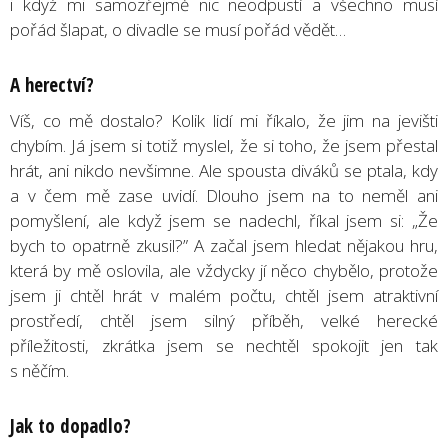
i když mi samozřejmě nic neodpustí a všechno musí
pořád šlapat, o divadle se musí pořád vědět…
A herectví?
Víš, co mě dostalo? Kolik lidí mi říkalo, že jim na jevišti
chybím. Já jsem si totiž myslel, že si toho, že jsem přestal
hrát, ani nikdo nevšimne. Ale spousta diváků se ptala, kdy
a v čem mě zase uvidí. Dlouho jsem na to neměl ani
pomyšlení, ale když jsem se nadechl, říkal jsem si: „Že
bych to opatrně zkusil?” A začal jsem hledat nějakou hru,
která by mě oslovila, ale vždycky jí něco chybělo, protože
jsem ji chtěl hrát v malém počtu, chtěl jsem atraktivní
prostředí, chtěl jsem silný příběh, velké herecké
příležitosti, zkrátka jsem se nechtěl spokojit jen tak
s něčím.
Jak to dopadlo?