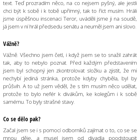
text. Teď prozradím něco, na co nejsem pyšný, ale jestli
chci být k sobě i k tobě upřímný, tak to říct musím. Hráli
jsme úspěšnou inscenaci Teror, uváděli jsme ji na soudě,
já jsem v ní hrál předsedu senátu a neuměl jsem ani slovo.
Vážně?
Vážně. Všechno jsem četl, i když jsem se to snažil zahrát
tak, aby to nebylo poznat. Před každým představením
jsem byl schopný jen zkontrolovat složku a zjistit, že mi
nechybí jediná stránka, protože kdyby chyběla, byl by
průšvih. A to už jsem věděl, že s tím musím něco udělat,
protože to bylo nefér k divákům, ke kolegům i k sobě
samému. To byly strašné stavy.
Co se dělo pak?
Začal jsem se i s pomocí odborníků zajímat o to, co se se
mnou děje, a musel jsem od divadla poodstoupit