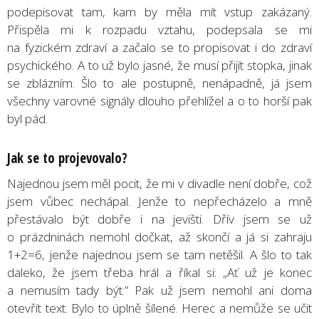
podepisovat tam, kam by měla mít vstup zakázaný.
Přispěla mi k rozpadu vztahu, podepsala se mi
na fyzickém zdraví a začalo se to propisovat i do zdraví
psychického. A to už bylo jasné, že musí přijít stopka, jinak
se zblázním. Šlo to ale postupně, nenápadně, já jsem
všechny varovné signály dlouho přehlížel a o to horší pak
byl pád.
Jak se to projevovalo?
Najednou jsem měl pocit, že mi v divadle není dobře, což
jsem vůbec nechápal. Jenže to nepřecházelo a mně
přestávalo být dobře i na jevišti. Dřív jsem se už
o prázdninách nemohl dočkat, až skončí a já si zahraju
1+2=6, jenže najednou jsem se tam netěšil. A šlo to tak
daleko, že jsem třeba hrál a říkal si: „Ať už je konec
a nemusím tady být.” Pak už jsem nemohl ani doma
otevřít text. Bylo to úplně šílené. Herec a nemůže se učit