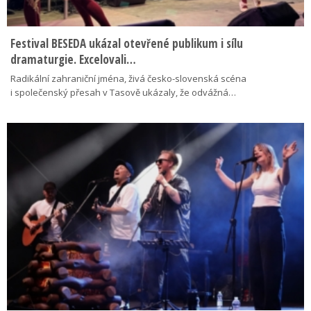
Festival BESEDA ukázal otevřené publikum i sílu
dramaturgie. Excelovali…
Radikální zahraniční jména, živá česko-slovenská scéna
i společenský přesah v Tasově ukázaly, že odvážná…