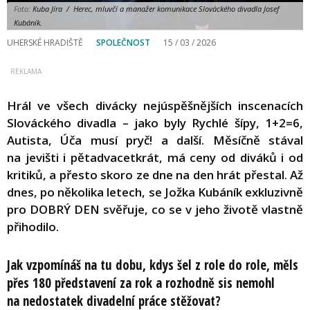
Foto:
Kuba Jíra / Herec, mluvčí a manažer komunikace Slováckého divadla Josef
Kubáník.
UHERSKÉ HRADIŠTĚ
SPOLEČNOST
15 / 03 / 2026
Hrál ve všech divácky nejúspěšnějších inscenacích
Slováckého divadla – jako byly Rychlé šípy, 1+2=6,
Autista, Úča musí pryč! a další. Měsíčně stával
na jevišti i pětadvacetkrát, má ceny od diváků i od
kritiků, a přesto skoro ze dne na den hrát přestal. Až
dnes, po několika letech, se Jožka Kubáník exkluzivně
pro DOBRÝ DEN svěřuje, co se v jeho životě vlastně
přihodilo.
Jak vzpomínáš na tu dobu, kdys šel z role do role, měls
přes 180 představení za rok a rozhodně sis nemohl
na nedostatek divadelní práce stěžovat?