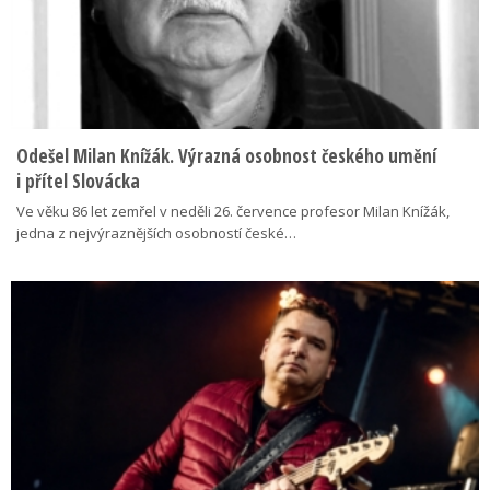
Odešel Milan Knížák. Výrazná osobnost českého umění
i přítel Slovácka
Ve věku 86 let zemřel v neděli 26. července profesor Milan Knížák,
jedna z nejvýraznějších osobností české…