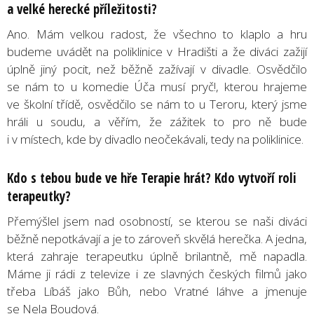
a velké herecké příležitosti?
Ano. Mám velkou radost, že všechno to klaplo a hru
budeme uvádět na poliklinice v Hradišti a že diváci zažijí
úplně jiný pocit, než běžně zažívají v divadle. Osvědčilo
se nám to u komedie Úča musí pryč!, kterou hrajeme
ve školní třídě, osvědčilo se nám to u Teroru, který jsme
hráli u soudu, a věřím, že zážitek to pro ně bude
i v místech, kde by divadlo neočekávali, tedy na poliklinice.
Kdo s tebou bude ve hře Terapie hrát? Kdo vytvoří roli
terapeutky?
Přemýšlel jsem nad osobností, se kterou se naši diváci
běžně nepotkávají a je to zároveň skvělá herečka. A jedna,
která zahraje terapeutku úplně brilantně, mě napadla.
Máme ji rádi z televize i ze slavných českých filmů jako
třeba Líbáš jako Bůh, nebo Vratné láhve a jmenuje
se Nela Boudová.