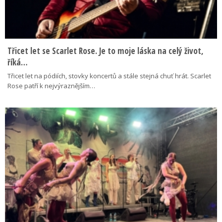
Třicet let se Scarlet Rose. Je to moje láska na celý život,
říká…
Třicet let na pódiích, stovky koncertů a stále stejná chuť hrát. Scarlet
Rose patří k nejvýraznějším…