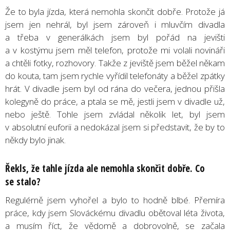
Že to byla jízda, která nemohla skončit dobře. Protože já
jsem jen nehrál, byl jsem zároveň i mluvčím divadla
a třeba v generálkách jsem byl pořád na jevišti
a v kostýmu jsem měl telefon, protože mi volali novináři
a chtěli fotky, rozhovory. Takže z jeviště jsem běžel někam
do kouta, tam jsem rychle vyřídil telefonáty a běžel zpátky
hrát. V divadle jsem byl od rána do večera, jednou přišla
kolegyně do práce, a ptala se mě, jestli jsem v divadle už,
nebo ještě. Tohle jsem zvládal několik let, byl jsem
v absolutní euforii a nedokázal jsem si představit, že by to
někdy bylo jinak.
Řekls, že tahle jízda ale nemohla skončit dobře. Co
se stalo?
Regulérně jsem vyhořel a bylo to hodně blbé. Přemíra
práce, kdy jsem Slováckému divadlu obětoval léta života,
a musím říct, že vědomě a dobrovolně, se začala