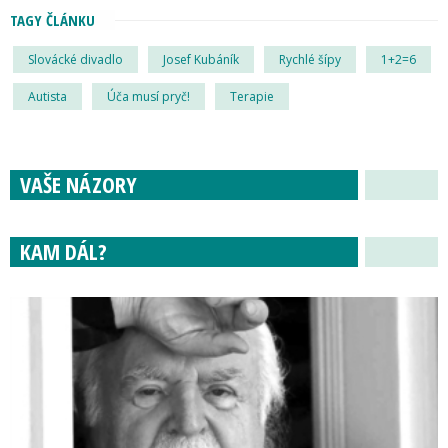
TAGY ČLÁNKU
Slovácké divadlo
Josef Kubáník
Rychlé šípy
1+2=6
Autista
Úča musí pryč!
Terapie
VAŠE NÁZORY
KAM DÁL?