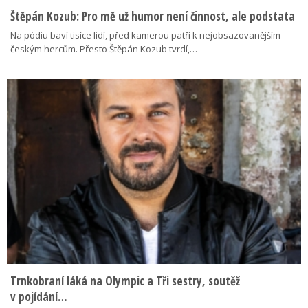
Štěpán Kozub: Pro mě už humor není činnost, ale podstata
Na pódiu baví tisíce lidí, před kamerou patří k nejobsazovanějším
českým hercům. Přesto Štěpán Kozub tvrdí,…
Trnkobraní láká na Olympic a Tři sestry, soutěž
v pojídání…