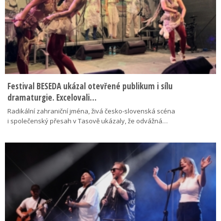
Festival BESEDA ukázal otevřené publikum i sílu
dramaturgie. Excelovali…
Radikální zahraniční jména, živá česko-slovenská scéna
i společenský přesah v Tasově ukázaly, že odvážná…