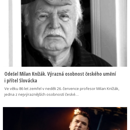
Odešel Milan Knížák. Výrazná osobnost českého umění
i přítel Slovácka
Ve věku 86 let zemřel v neděli 26. července profesor Milan Knížák,
jedna z nejvýraznějších osobností české…