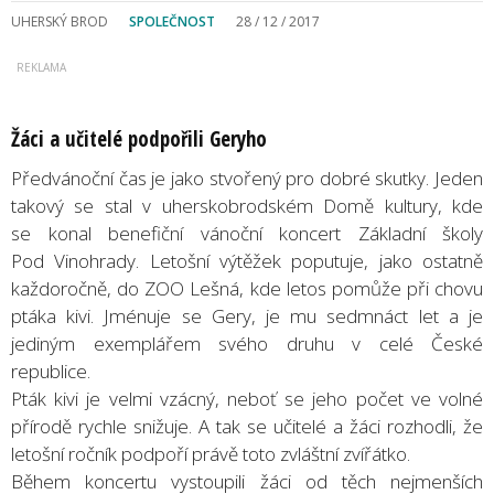
UHERSKÝ BROD
SPOLEČNOST
28 / 12 / 2017
Žáci a učitelé podpořili Geryho
Předvánoční čas je jako stvořený pro dobré skutky. Jeden
takový se stal v uherskobrodském Domě kultury, kde
se konal benefiční vánoční koncert Základní školy
Pod Vinohrady. Letošní výtěžek poputuje, jako ostatně
každoročně, do ZOO Lešná, kde letos pomůže při chovu
ptáka kivi. Jménuje se Gery, je mu sedmnáct let a je
jediným exemplářem svého druhu v celé České
republice.
Pták kivi je velmi vzácný, neboť se jeho počet ve volné
přírodě rychle snižuje. A tak se učitelé a žáci rozhodli, že
letošní ročník podpoří právě toto zvláštní zvířátko.
Během koncertu vystoupili žáci od těch nejmenších