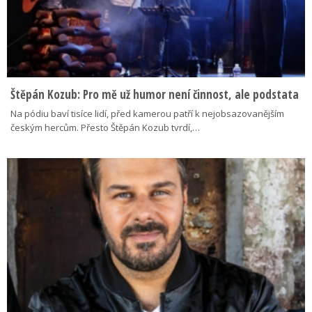
Štěpán Kozub: Pro mě už humor není činnost, ale podstata
Na pódiu baví tisíce lidí, před kamerou patří k nejobsazovanějším
českým hercům. Přesto Štěpán Kozub tvrdí,…