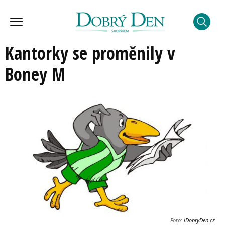
Kantorky se proměnily v
Boney M
Foto:
iDobryDen.cz