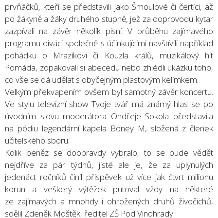
prvňáčků, kteří se představili jako Šmoulové či čertíci, až
po žákyně a žáky druhého stupně, jež za doprovodu kytar
zazpívali na závěr několik písní. V průběhu zajímavého
programu diváci společně s účinkujícími navštívili například
pohádku o Mrazíkovi či Kouzla králů, muzikálový hit
Pomáda, zopakovali si abecedu nebo zhlédli ukázku toho,
co vše se dá udělat s obyčejným plastovým kelímkem.
Velkým překvapením ovšem byl samotný závěr koncertu.
Ve stylu televizní show Tvoje tvář má známý hlas se po
úvodním slovu moderátora Ondřeje Sokola představila
na pódiu legendární kapela Boney M, složená z členek
učitelského sboru.
Kolik peněz se doopravdy vybralo, to se bude vědět
nejdříve za pár týdnů, jisté ale je, že za uplynulých
jedenáct ročníků činil příspěvek už více jak čtvrt milionu
korun a veškerý výtěžek putoval vždy na některé
ze zajímavých a mnohdy i ohrožených druhů živočichů,
sdělil Zdeněk Moštěk, ředitel ZŠ Pod Vinohrady.