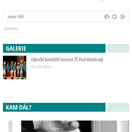
autor:
KM
GALERIE
Vánoční benefiční koncert ZŠ Pod Vinohrady
17 / 12 / 2017
KAM DÁL?