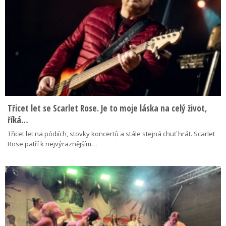
Třicet let se Scarlet Rose. Je to moje láska na celý život,
říká…
Třicet let na pódiích, stovky koncertů a stále stejná chuť hrát. Scarlet
Rose patří k nejvýraznějším…