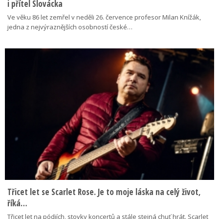
i přítel Slovácka
Ve věku 86 let zemřel v neděli 26. července profesor Milan Knížák,
jedna z nejvýraznějších osobností české…
Třicet let se Scarlet Rose. Je to moje láska na celý život,
říká…
Třicet let na pódiích, stovky koncertů a stále stejná chuť hrát. Scarlet