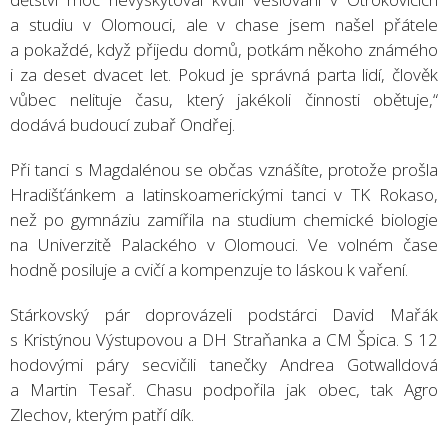
a studiu v Olomouci, ale v chase jsem našel přátele
a pokaždé, když přijedu domů, potkám někoho známého
i za deset dvacet let. Pokud je správná parta lidí, člověk
vůbec nelituje času, který jakékoli činnosti obětuje,“
dodává budoucí zubař Ondřej.
Při tanci s Magdalénou se občas vznášíte, protože prošla
Hradišťánkem a latinskoamerickými tanci v TK Rokaso,
než po gymnáziu zamířila na studium chemické biologie
na Univerzitě Palackého v Olomouci. Ve volném čase
hodně posiluje a cvičí a kompenzuje to láskou k vaření.
Stárkovský pár doprovázeli podstárci David Mařák
s Kristýnou Výstupovou a DH Straňanka a CM Špica. S 12
hodovými páry secvičili tanečky Andrea Gotwalldová
a Martin Tesař. Chasu podpořila jak obec, tak Agro
Zlechov, kterým patří dík.