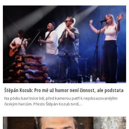
Štěpán Kozub: Pro mě už humor není činnost, ale podstata
Na pódiu baví tisíce lidí, před kamerou patří k nejobsazovanějším
českým hercům. Přesto Štěpán Kozub tvrdí,…