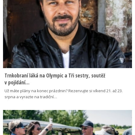
Trnkobraní láká na Olympic a Tři sestry, soutěž
v pojídání…
Už máte plány na konec prázdnin? Rezervujte si víkend 21. až 23.
srpna a vyrazte na tradiční…