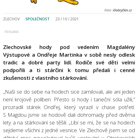
Foto:
iDobryDen.cz
ZLECHOV
SPOLEČNOST
23 / 10 / 2021
Zlechovské hody pod vedením Magdalény
Výstupové a Ondřeje Martinka v sobě nesly odlesk
tradic a dobré party lidí. Rodiče své děti velmi
podpořili a ti stárčini k tomu předali i cenné
zkušenosti z vlastního stárkování.
„Naši se do sebe na hodech sice zamilovali, ale ani jeden
není krojově políben. Přesto si hody i taneční sóla užili,“
prozradil stárek Ondřej, který vyrazil v chase potřetí.
S Magdou jsme se hodově dali dohromady před dvěma
lety a na stárkování se těšili. „Líbí se mi, že se na hodech
sejdeme všichni z jedné vesnice. Ve Zlechově jsem se od
dětství moc nevyskytoval kvůli veslování v Otrokovicích