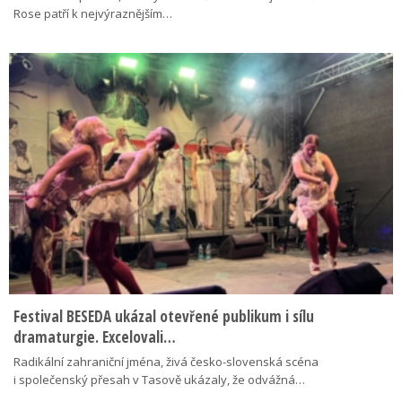
Rose patří k nejvýraznějším…
Festival BESEDA ukázal otevřené publikum i sílu
dramaturgie. Excelovali…
Radikální zahraniční jména, živá česko-slovenská scéna
i společenský přesah v Tasově ukázaly, že odvážná…