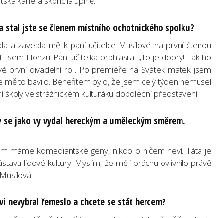
ská kariéra skončila úplně.
 a stal jste se členem místního ochotnického spolku?
a a zavedla mě k paní učitelce Musilové na první čtenou
 jsem Honzu. Paní učitelka prohlásila: „To je dobrý! Tak ho
své první divadelní roli. Po premiéře na Svátek matek jsem
že mě to bavilo. Benefitem bylo, že jsem celý týden nemusel
lní školy ve strážnickém kulturáku dopolední představení.
rý se jako vy vydal hereckým a uměleckým směrem.
 tom máme komediantské geny, nikdo o ničem neví. Táta je
tavu lidové kultury. Myslím, že mě i bráchu ovlivnilo právě
 Musilová.
tovi nevybral řemeslo a chcete se stát hercem?