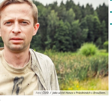
Foto:
ČSFD / Jako učitel Honza v Prázdninách s Broučkem.
5