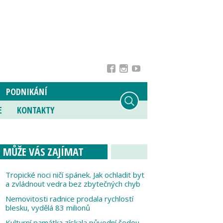
PODNIKÁNÍ
E
KONTAKTY
MŮŽE VÁS ZAJÍMAT
Tropické noci ničí spánek. Jak ochladit byt
a zvládnout vedra bez zbytečných chyb
Nemovitosti radnice prodala rychlostí
blesku, vydělá 83 milionů
Kulturní památka získala původní šedou