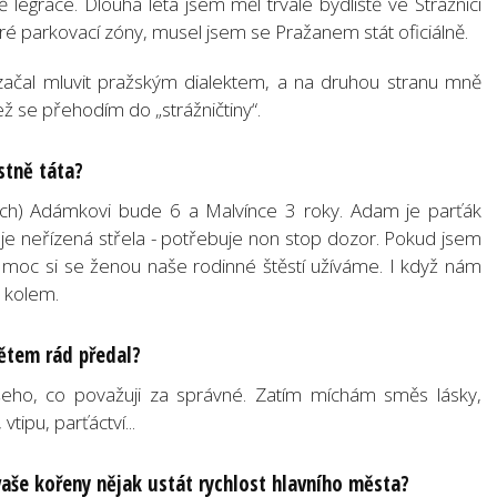
ně legrace. Dlouhá léta jsem měl trvalé bydliště ve Strážnici
dré parkovací zóny, musel jsem se Pražanem stát oficiálně.
začal mluvit pražským dialektem, a na druhou stranu mně
ž se přehodím do „strážničtiny“.
stně táta?
smích) Adámkovi bude 6 a Malvínce 3 roky. Adam je parťák
e neřízená střela - potřebuje non stop dozor. Pokud jsem
 moc si se ženou naše rodinné štěstí užíváme. I když nám
va kolem.
dětem rád předal?
eho, co považuji za správné. Zatím míchám směs lásky,
tipu, parťáctví...
vaše kořeny nějak ustát rychlost hlavního města?