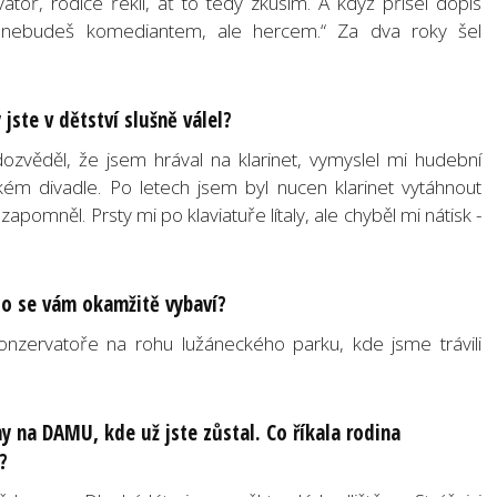
atoř, rodiče řekli, ať to tedy zkusím. A když přišel dopis
už nebudeš komediantem, ale hercem.“ Za dva roky šel
 jste v dětství slušně válel?
zvěděl, že jsem hrával na klarinet, vymyslel mi hudební
kém divadle. Po letech jsem byl nucen klarinet vytáhnout
apomněl. Prsty mi po klaviatuře lítaly, ale chyběl mi nátisk -
co se vám okamžitě vybaví?
onzervatoře na rohu lužáneckého parku, kde jsme trávili
y na DAMU, kde už jste zůstal. Co říkala rodina
“?