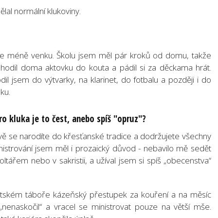
lal normální klukoviny.
více méně venku. Školu jsem měl pár kroků od domu, takže
hodil doma aktovku do kouta a pádil si za děckama hrát.
il jsem do výtvarky, na klarinet, do fotbalu a později i do
nku.
Pro kluka je to čest, anebo spíš "opruz"?
ě se narodíte do křesťanské tradice a dodržujete všechny
inistrování jsem měl i prozaický důvod - nebavilo mě sedět
oltářem nebo v sakristii, a užíval jsem si spíš „obecenstva“
antském táboře kázeňský přestupek za kouření a na měsíc
„nenaskočil“ a vracel se ministrovat pouze na větší mše.