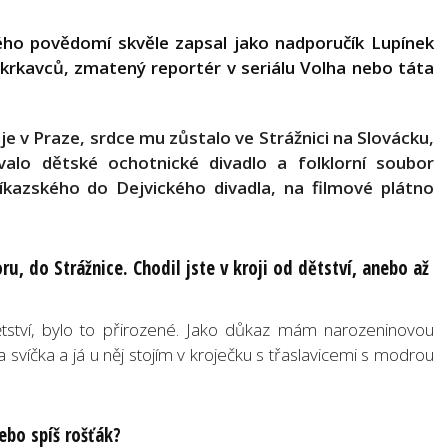
ého povědomí skvěle zapsal jako nadporučík Lupínek
u krkavců, zmatený reportér v seriálu Volha nebo táta
ije v Praze, srdce mu zůstalo ve Strážnici na Slovácku,
lo dětské ochotnické divadlo a folklorní soubor
íkazského do Dejvického divadla, na filmové plátno
ru, do Strážnice. Chodil jste v kroji od dětství, anebo až
ětství, bylo to přirozené. Jako důkaz mám narozeninovou
a svíčka a já u něj stojím v kroječku s třaslavicemi s modrou
ebo spíš rošťák?