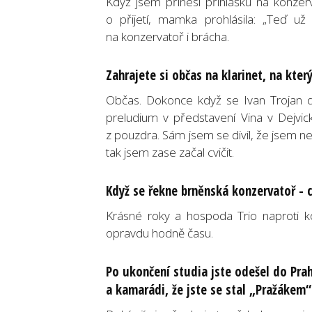
Když jsem přinesl přihlášku na konzerv
o přijetí, mamka prohlásila: „Teď 
na konzervatoř i brácha.
Zahrajete si občas na klarinet, na který
Občas. Dokonce když se Ivan Trojan do
preludium v představení Vina v Dejvic
z pouzdra. Sám jsem se divil, že jsem nez
tak jsem zase začal cvičit.
Když se řekne brněnská konzervatoř - 
Krásné roky a hospoda Trio naproti k
opravdu hodně času.
Po ukončení studia jste odešel do Prah
a kamarádi, že jste se stal „Pražákem