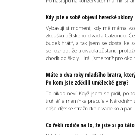
Po nástupu na konzervatoř má ministrant
Kdy jste v sobě objevil herecké sklony
Vybavuji si moment, kdy mě máma vzal
zkoušku dětského divadla Calzoncio. Četl
budeš hrát!“, a tak jsem se dostal ke 
se rozhodl, že u divadla zůstanu, proto
chodit do školy. Hráli jsme totiž pro oko
Máte o dva roky mladšího bratra, kte
Po kom jste zdědili umělecké geny?
To nikdo neví. Když jsem se pídil, po
truhlář a maminka pracuje v Národním ús
naše dětské strážnické divadélko a paní
Co řekli rodiče na to, že jste si po tá