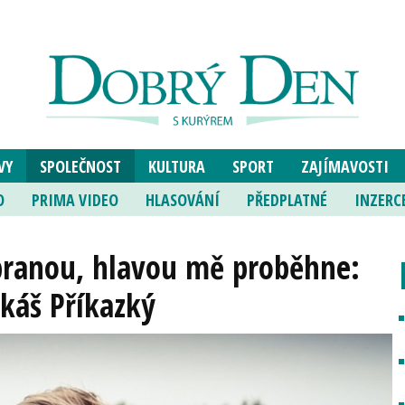
VY
SPOLEČNOST
KULTURA
SPORT
ZAJÍMAVOSTI
O
PRIMA VIDEO
HLASOVÁNÍ
PŘEDPLATNÉ
INZERC
branou, hlavou mě proběhne:
káš Příkazký