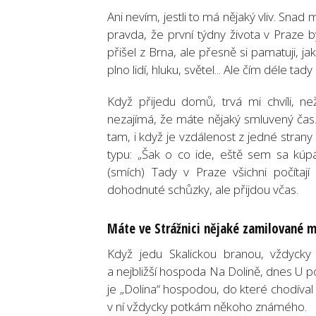
Ani nevím, jestli to má nějaký vliv. Snad 
pravda, že první týdny života v Praze 
přišel z Brna, ale přesně si pamatuji, ja
plno lidí, hluku, světel... Ale čím déle tady
Když přijedu domů, trvá mi chvíli, 
nezajímá, že máte nějaký smluvený čas
tam, i když je vzdálenost z jedné stran
typu: „Šak o co ide, eště sem sa kúpál
(smích) Tady v Praze všichni počíta
dohodnuté schůzky, ale přijdou včas.
Máte ve Strážnici nějaké zamilované 
Když jedu Skalickou branou, vždyck
a nejbližší hospoda Na Dolině, dnes U 
je „Dolina“ hospodou, do které chodíval
v ní vždycky potkám někoho známého.