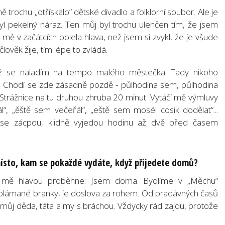
mě trochu „otřískalo“ dětské divadlo a folklorní soubor. Ale je
byl pekelný náraz. Ten můj byl trochu ulehčen tím, že jsem
k mě v začátcích bolela hlava, než jsem si zvykl, že je všude
 člověk žije, tím lépe to zvládá.
než se naladím na tempo malého městečka. Tady nikoho
. Chodí se zde zásadně pozdě - půlhodina sem, půlhodina
y Strážnice na tu druhou zhruba 20 minut. Vytáčí mě výmluvy
“, „ěště sem večeřál“, „eště sem mosél cosik dodělat“...
jí se zácpou, klidně vyjedou hodinu až dvě před časem
místo, kam se pokaždé vydáte, když přijedete domů?
y mě hlavou proběhne: Jsem doma. Bydlíme v „Měchu“
polámané branky, je doslova za rohem. Od pradávných časů
 můj děda, táta a my s bráchou. Vždycky rád zajdu, protože