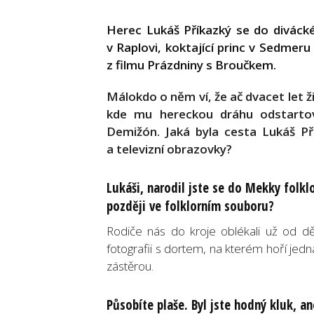
Herec Lukáš Příkazký se do diváck
v Raplovi, koktající princ v Sedmer
z filmu Prázdniny s Broučkem.
Málokdo o něm ví, že ač dvacet let ž
kde mu hereckou dráhu odstartova
Demižón. Jaká byla cesta Lukáš Př
a televizní obrazovky?
Lukáši, narodil jste se do Mekky folklo
později ve folklorním souboru?
Rodiče nás do kroje oblékali už od d
fotografii s dortem, na kterém hoří jedn
zástěrou.
Působíte plaše. Byl jste hodný kluk, an