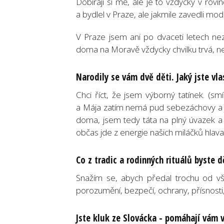
Dobírají si mě, ale je to vždycky v rovi
a bydlel v Praze, ale jakmile zavedli mo
V Praze jsem ani po dvaceti letech ne
doma na Moravě vždycky chvilku trvá, ne
Narodily se vám dvě děti. Jaký jste vla
Chci říct, že jsem výborný tatínek. (
a Mája zatím nemá pud sebezáchovy a j
doma, jsem tedy táta na plný úvazek a
občas jde z energie našich miláčků hla
Co z tradic a rodinných rituálů byste 
Snažím se, abych předal trochu od vš
porozumění, bezpečí, ochrany, přísnosti, v
Jste kluk ze Slovácka - pomáhají vám 