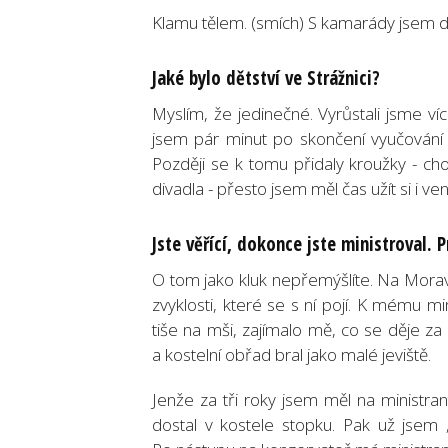
Klamu tělem. (smích) S kamarády jsem dě
Jaké bylo dětství ve Strážnici?
Myslím, že jedinečné. Vyrůstali jsme 
jsem pár minut po skončení vyučování 
Později se k tomu přidaly kroužky - chod
divadla - přesto jsem měl čas užít si i ve
Jste věřící, dokonce jste ministroval. 
O tom jako kluk nepřemýšlíte. Na Morav
zvyklosti, které se s ní pojí. K mému m
tiše na mši, zajímalo mě, co se děje za 
a kostelní obřad bral jako malé jeviště.
Jenže za tři roky jsem měl na ministr
dostal v kostele stopku. Pak už jsem 