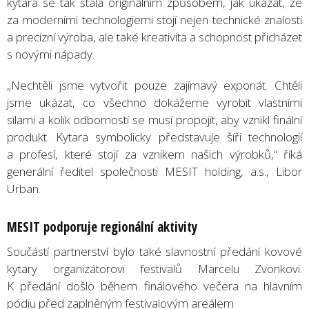
kytara se tak stala originálním způsobem, jak ukázat, že
za moderními technologiemi stojí nejen technické znalosti
a precizní výroba, ale také kreativita a schopnost přicházet
s novými nápady.
„Nechtěli jsme vytvořit pouze zajímavý exponát. Chtěli
jsme ukázat, co všechno dokážeme vyrobit vlastními
silami a kolik odborností se musí propojit, aby vznikl finální
produkt. Kytara symbolicky představuje šíři technologií
a profesí, které stojí za vznikem našich výrobků,“ říká
generální ředitel společnosti MESIT holding, a.s., Libor
Urban.
MESIT podporuje regionální aktivity
Součástí partnerství bylo také slavnostní předání kovové
kytary organizátorovi festivalů Marcelu Zvonkovi.
K předání došlo během finálového večera na hlavním
pódiu před zaplněným festivalovým areálem.