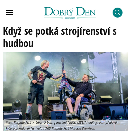
Když se potká strojírenství s
hudbou
Foto:
Karpaty Fest / Libor Urban, generální ředitel MESIT holding, a.s., předává
kytaru pořadateli festivalu HARD Karpaty Fest Marcelu Zvonkovi.