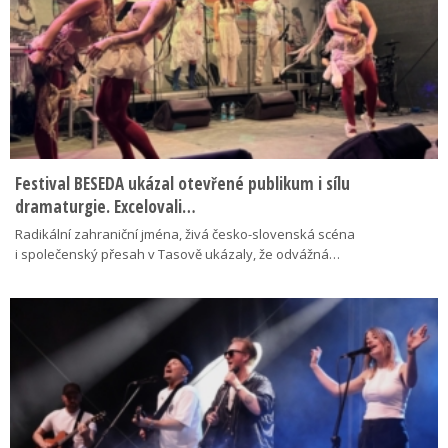
Festival BESEDA ukázal otevřené publikum i sílu
dramaturgie. Excelovali…
Radikální zahraniční jména, živá česko-slovenská scéna
i společenský přesah v Tasově ukázaly, že odvážná…