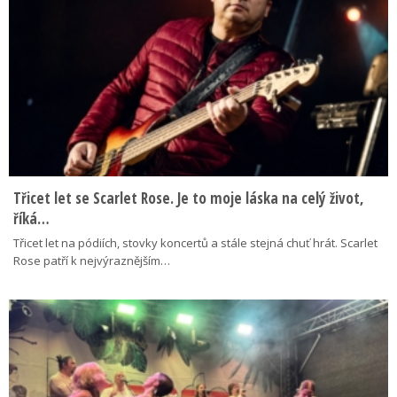
Třicet let se Scarlet Rose. Je to moje láska na celý život,
říká…
Třicet let na pódiích, stovky koncertů a stále stejná chuť hrát. Scarlet
Rose patří k nejvýraznějším…