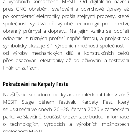
a výrobních kompetencí MESIT. Od digitálního návrhu
přes CNC obrábění, svařování a povrchové úpravy až
po kompletaci elektroniky prošla stejnými procesy, které
společnost využívá při výrobě technologií pro letectví,
obranný průmysl a dopravu. Na jejím vzniku se podíleli
odborníci z různých profesí napříč firmou, a projekt tak
symbolicky ukazuje šíři výrobních možností společnosti –
od výroby mechanických dílů a konstrukčních celků
přes osazování elektroniky až po oživování a testování
finálních zařízení.
Pokračování na Karpaty Festu
Návštěvníci si budou moci kytaru prohlédnout také v zóně
MESIT Stage během festivalu Karpaty Fest, který
se uskuteční ve dnech 26.–28. června 2026 v zámeckém
parku ve Slavičíně. Součástí prezentace budou i informace
o technologiích, výrobcích a výrobních možnostech
společnosti MESIT.