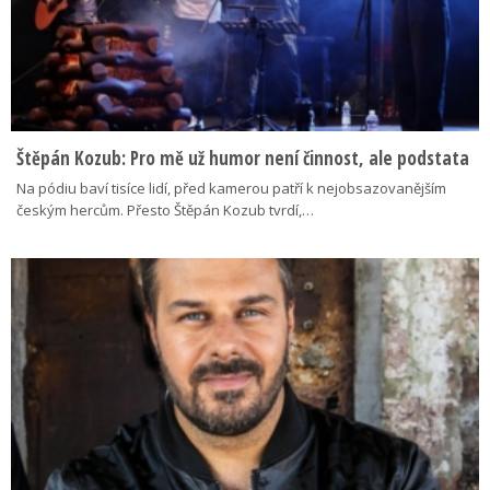
Štěpán Kozub: Pro mě už humor není činnost, ale podstata
Na pódiu baví tisíce lidí, před kamerou patří k nejobsazovanějším
českým hercům. Přesto Štěpán Kozub tvrdí,…