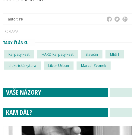
autor:
PR
TAGY ČLÁNKU
Karpaty Fest
HARD Karpaty Fest
Slavičín
MESIT
elektrická kytara
Libor Urban
Marcel Zvonek
VAŠE NÁZORY
KAM DÁL?