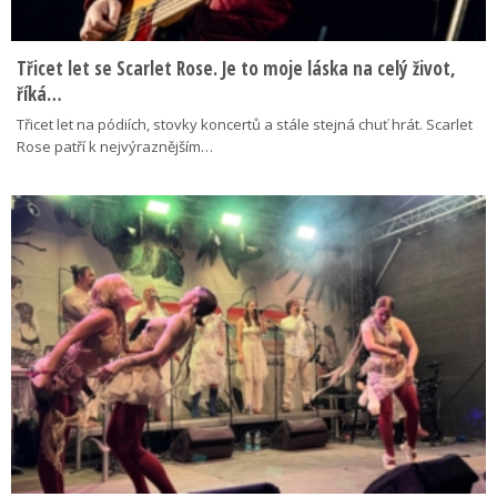
Třicet let se Scarlet Rose. Je to moje láska na celý život,
říká…
Třicet let na pódiích, stovky koncertů a stále stejná chuť hrát. Scarlet
Rose patří k nejvýraznějším…