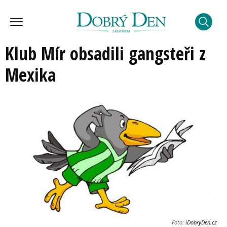
Klub Mír obsadili gangsteři z
Mexika
Foto:
iDobryDen.cz