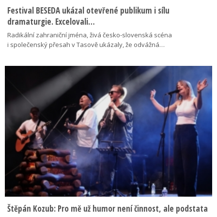
Festival BESEDA ukázal otevřené publikum i sílu
dramaturgie. Excelovali…
Radikální zahraniční jména, živá česko-slovenská scéna
i společenský přesah v Tasově ukázaly, že odvážná…
Štěpán Kozub: Pro mě už humor není činnost, ale podstata