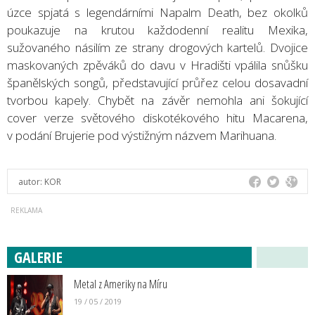
úzce spjatá s legendárními Napalm Death, bez okolků
poukazuje na krutou každodenní realitu Mexika,
sužovaného násilím ze strany drogových kartelů. Dvojice
maskovaných zpěváků do davu v Hradišti vpálila snůšku
španělských songů, představující průřez celou dosavadní
tvorbou kapely. Chybět na závěr nemohla ani šokující
cover verze světového diskotékového hitu Macarena,
v podání Brujerie pod výstižným názvem Marihuana.
autor:
KOR
GALERIE
Metal z Ameriky na Míru
19 / 05 / 2019