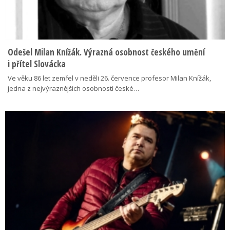
Odešel Milan Knížák. Výrazná osobnost českého umění
i přítel Slovácka
Ve věku 86 let zemřel v neděli 26. července profesor Milan Knížák,
jedna z nejvýraznějších osobností české…