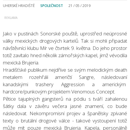
UHERSKÉ HRADIŠTĚ
SPOLEČNOST
21 / 05 / 2019
Jako v pustinách Sonorské pouště, uprostřed neúprosné
války mexických drogových kartelů. Tak si mohli připadat
návštěvníci klubu Mír ve čtvrtek 9. května. Do jeho prostor
totiž zavítalo hned několik zámořských kapel, jimž vévodila
mexická Brujeria.
Hradišťské publikum nejdříve se svým melodickým death
metalem rozehřáli američtí Sangre, následovaní
kanadskými trashery Aggression a americkým
hardcore/punkovým projektem Venomous Concept.
Pětice tajuplných gangsterů na pódiu s tváří zahalenou
šátky dala v závěru večera jasné znamení, co bude
následovat. Nekompromisní projev a španělsky zpívané
texty o brutální drogové válce - takové vystoupení totiž
může mít pouze mexická Brujeria. Kapela, personálně