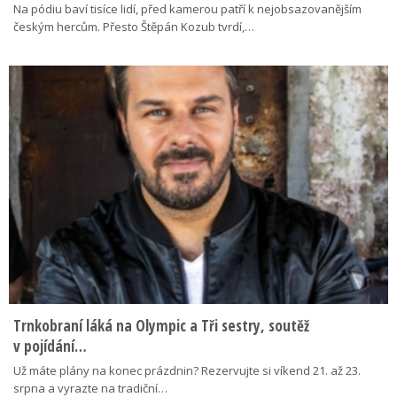
Na pódiu baví tisíce lidí, před kamerou patří k nejobsazovanějším
českým hercům. Přesto Štěpán Kozub tvrdí,…
Trnkobraní láká na Olympic a Tři sestry, soutěž
v pojídání…
Už máte plány na konec prázdnin? Rezervujte si víkend 21. až 23.
srpna a vyrazte na tradiční…