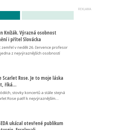
an Knížák. Výrazná osobnost
ní i přítel Slovácka
t zemřel v neděli 26. července profesor
 jedna z nejvýraznějších osobností
se Scarlet Rose. Je to moje láska
ot, říká…
pódiích, stovky koncertů a stále stejná
arlet Rose patří k nejvýraznějším…
ESEDA ukázal otevřené publikum
aturgie. Excelovali…