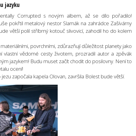
mu jazyku
Mentally Corrupted s novým albem, až se dílo pořadilo!
uše pokřtil metalový nestor Slamák na zahrádce Zašívárny
ude větší polil stříbrný kotouč slivovicí, zahodil ho do kolem
 materiálními, povrchními, zdůrazňují důležitost planety jako
í vlastní vědomé cesty životem, prozradil autor a zpěvák
ným jazykem! Budu muset začít chodit do posilovny. Není to
talu ocení!
jezu započala kapela Olovan, završila Bolest bude větší.