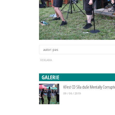
autor:
pas
GALERIE
Křest CD Síla duše Mentally Corrupt
09 / 06 / 2019