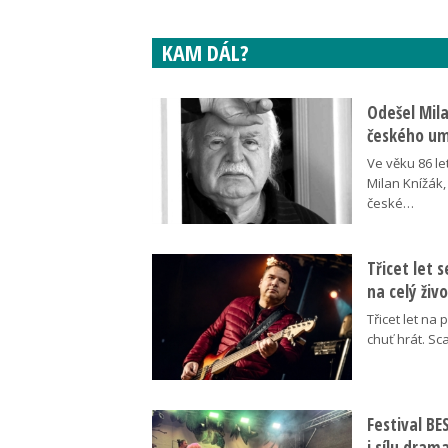
KAM DÁL?
Odešel Mil
českého umě
Ve věku 86 le
Milan Knížák,
české…
Třicet let 
na celý živ
Třicet let na 
chuť hrát. Sc
Festival B
i sílu dram