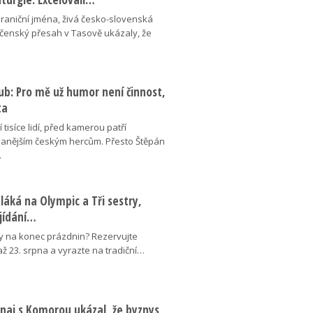
hraniční jména, živá česko-slovenská
ečenský přesah v Tasově ukázaly, že
ub: Pro mě už humor není činnost,
ta
 tisíce lidí, před kamerou patří
anějším českým hercům. Přesto Štěpán
…
láká na Olympic a Tři sestry,
ojídání…
y na konec prázdnin? Rezervujte
 až 23. srpna a vyrazte na tradiční…
naj s Komorou ukázal, že byznys