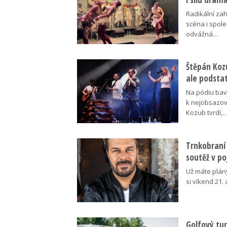
Radikální za
scéna i spol
odvážná…
Štěpán Koz
ale podsta
Na pódiu baví
k nejobsazov
Kozub tvrdí,
Trnkobraní 
soutěž v p
Už máte plán
si víkend 21.
Golfový tur