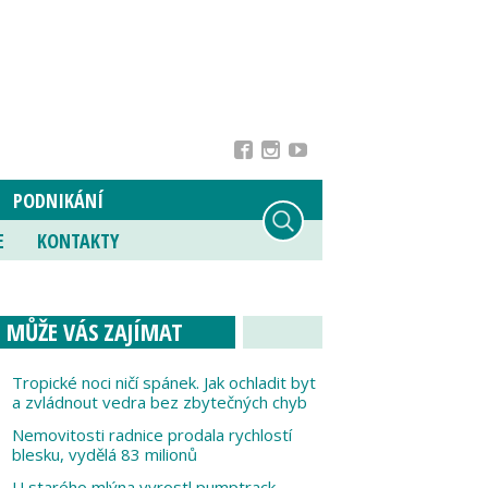
PODNIKÁNÍ
E
KONTAKTY
MŮŽE VÁS ZAJÍMAT
Tropické noci ničí spánek. Jak ochladit byt
a zvládnout vedra bez zbytečných chyb
Nemovitosti radnice prodala rychlostí
blesku, vydělá 83 milionů
U starého mlýna vyrostl pumptrack,