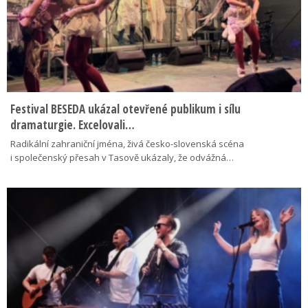
Festival BESEDA ukázal otevřené publikum i sílu
dramaturgie. Excelovali…
Radikální zahraniční jména, živá česko-slovenská scéna
i společenský přesah v Tasově ukázaly, že odvážná…