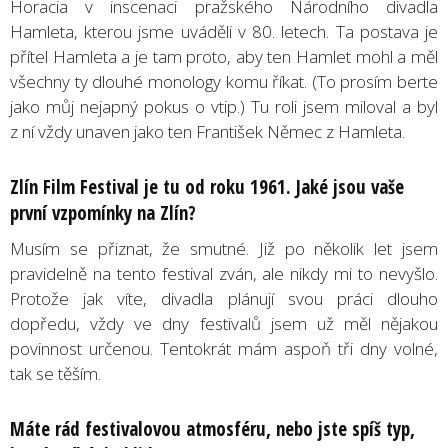
Horacia v inscenaci pražského Národního divadla
Hamleta, kterou jsme uváděli v 80. letech. Ta postava je
přítel Hamleta a je tam proto, aby ten Hamlet mohl a měl
všechny ty dlouhé monology komu říkat. (To prosím berte
jako můj nejapný pokus o vtip.) Tu roli jsem miloval a byl
z ní vždy unaven jako ten František Němec z Hamleta.
Zlín Film Festival je tu od roku 1961. Jaké jsou vaše
první vzpomínky na Zlín?
Musím se přiznat, že smutné. Již po několik let jsem
pravidelně na tento festival zván, ale nikdy mi to nevyšlo.
Protože jak víte, divadla plánují svou práci dlouho
dopředu, vždy ve dny festivalů jsem už měl nějakou
povinnost určenou. Tentokrát mám aspoň tři dny volné,
tak se těším.
Máte rád festivalovou atmosféru, nebo jste spíš typ,