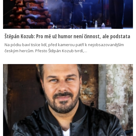
Štěpán Kozub: Pro mě už humor není činnost, ale podstata
Na pódiu baví tisíce lidí, před kamerou patří k nejobsazovanějším
českým hercům. Přesto Štěpán Kozub tvrdí,…