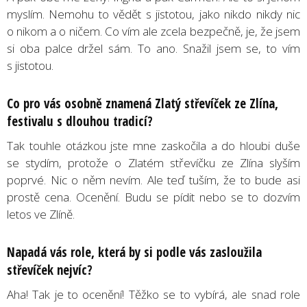
myslím. Nemohu to vědět s jistotou, jako nikdo nikdy nic
o nikom a o ničem. Co vím ale zcela bezpečně, je, že jsem
si oba palce držel sám. To ano. Snažil jsem se, to vím
s jistotou.
Co pro vás osobně znamená Zlatý střevíček ze Zlína,
festivalu s dlouhou tradicí?
Tak touhle otázkou jste mne zaskočila a do hloubi duše
se stydím, protože o Zlatém střevíčku ze Zlína slyším
poprvé. Nic o něm nevím. Ale teď tuším, že to bude asi
prostě cena. Ocenění. Budu se pídit nebo se to dozvím
letos ve Zlíně.
Napadá vás role, která by si podle vás zasloužila
střevíček nejvíc?
Aha! Tak je to ocenění! Těžko se to vybírá, ale snad role