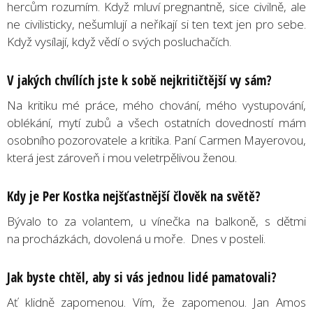
hercům rozumím. Když mluví pregnantně, sice civilně, ale
ne civilisticky, nešumlují a neříkají si ten text jen pro sebe.
Když vysílají, když vědí o svých posluchačích.
V jakých chvílích jste k sobě nejkritičtější vy sám?
Na kritiku mé práce, mého chování, mého vystupování,
oblékání, mytí zubů a všech ostatních dovedností mám
osobního pozorovatele a kritika. Paní Carmen Mayerovou,
která jest zároveň i mou veletrpělivou ženou.
Kdy je Per Kostka nejšťastnější člověk na světě?
Bývalo to za volantem, u vínečka na balkoně, s dětmi
na procházkách, dovolená u moře. Dnes v posteli.
Jak byste chtěl, aby si vás jednou lidé pamatovali?
Ať klidně zapomenou. Vím, že zapomenou. Jan Amos