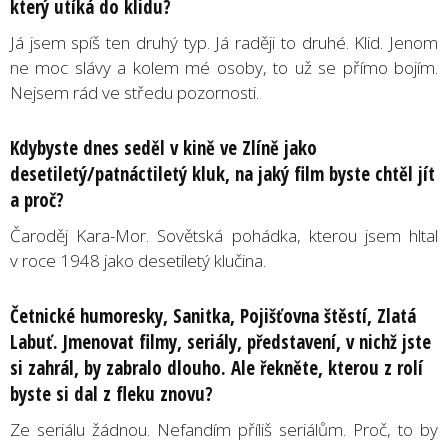
který utíká do klidu?
Já jsem spíš ten druhý typ. Já raději to druhé. Klid. Jenom
ne moc slávy a kolem mé osoby, to už se přímo bojím.
Nejsem rád ve středu pozornosti.
Kdybyste dnes seděl v kině ve Zlíně jako
desetiletý/patnáctiletý kluk, na jaký film byste chtěl jít
a proč?
Čaroděj Kara-Mor. Sovětská pohádka, kterou jsem hltal
v roce 1948 jako desetiletý klučina.
Četnické humoresky, Sanitka, Pojišťovna štěstí, Zlatá
Labuť. Jmenovat filmy, seriály, představení, v nichž jste
si zahrál, by zabralo dlouho. Ale řekněte, kterou z rolí
byste si dal z fleku znovu?
Ze seriálu žádnou. Nefandím příliš seriálům. Proč, to by