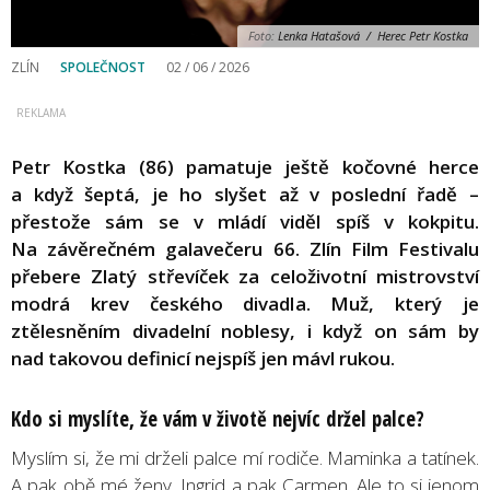
Foto:
Lenka Hatašová / Herec Petr Kostka
ZLÍN
SPOLEČNOST
02 / 06 / 2026
Petr Kostka (86) pamatuje ještě kočovné herce
a když šeptá, je ho slyšet až v poslední řadě –
přestože sám se v mládí viděl spíš v kokpitu.
Na závěrečném galavečeru 66. Zlín Film Festivalu
přebere Zlatý střevíček za celoživotní mistrovství
modrá krev českého divadla. Muž, který je
ztělesněním divadelní noblesy, i když on sám by
nad takovou definicí nejspíš jen mávl rukou.
Kdo si myslíte, že vám v životě nejvíc držel palce?
Myslím si, že mi drželi palce mí rodiče. Maminka a tatínek.
A pak obě mé ženy. Ingrid a pak Carmen. Ale to si jenom