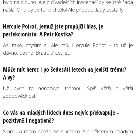
bylo na dlouho. Ale z divadelních inscenací by se jistě řada
našla. Ono by se toho chtělo! Ale předpoklady zestárly.
Hercule Poirot, jemuž jste propůjčil hlas, je
perfekcionista. A Petr Kostka?
Asi také, myslím si. Ale můj Hercule Poirot – to už je
dávno, dávno. Bratru třicet let.
Může mít herec i po šedesáti letech na jevišti trému?
A vy?
Už bych to nenazýval trémou. Spíš větší a větší
zodpovědností.
Co vás na mladých lidech dnes nejvíc překvapuje –
pozitivně i negativně?
Stárnu a mám potíže se sluchem. Ale některým mladým