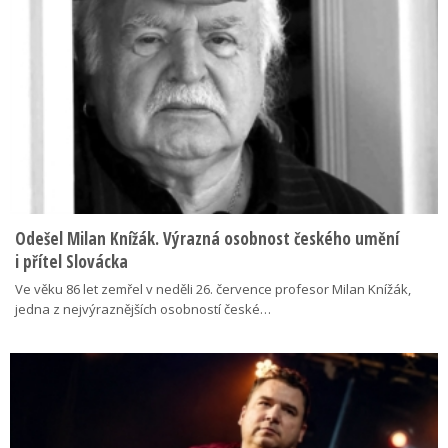
Odešel Milan Knížák. Výrazná osobnost českého umění
i přítel Slovácka
Ve věku 86 let zemřel v neděli 26. července profesor Milan Knížák,
jedna z nejvýraznějších osobností české…