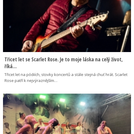
Třicet let se Scarlet Rose. Je to moje láska na celý život,
říká…
Třicet let na pódiích, stovky koncertů a stále stejná chuť hrát. Scarlet
Rose patří k nejvýraznějším…