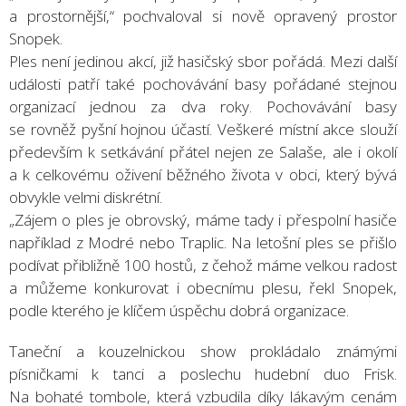
a prostornější,“ pochvaloval si nově opravený prostor
Snopek.
Ples není jedinou akcí, již hasičský sbor pořádá. Mezi další
události patří také pochovávání basy pořádané stejnou
organizací jednou za dva roky. Pochovávání basy
se rovněž pyšní hojnou účastí. Veškeré místní akce slouží
především k setkávání přátel nejen ze Salaše, ale i okolí
a k celkovému oživení běžného života v obci, který bývá
obvykle velmi diskrétní.
„Zájem o ples je obrovský, máme tady i přespolní hasiče
například z Modré nebo Traplic. Na letošní ples se přišlo
podívat přibližně 100 hostů, z čehož máme velkou radost
a můžeme konkurovat i obecnímu plesu, řekl Snopek,
podle kterého je klíčem úspěchu dobrá organizace.
Taneční a kouzelnickou show prokládalo známými
písničkami k tanci a poslechu hudební duo Frisk.
Na bohaté tombole, která vzbudila díky lákavým cenám