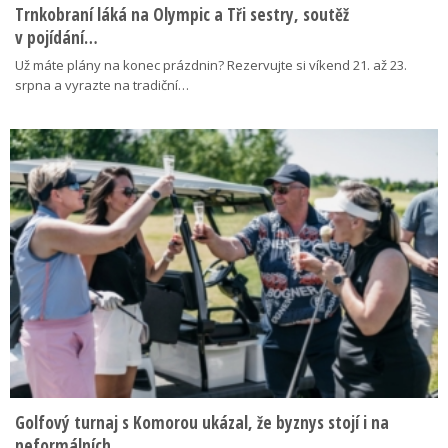
Trnkobraní láká na Olympic a Tři sestry, soutěž
v pojídání…
Už máte plány na konec prázdnin? Rezervujte si víkend 21. až 23.
srpna a vyrazte na tradiční…
Golfový turnaj s Komorou ukázal, že byznys stojí i na
neformálních…