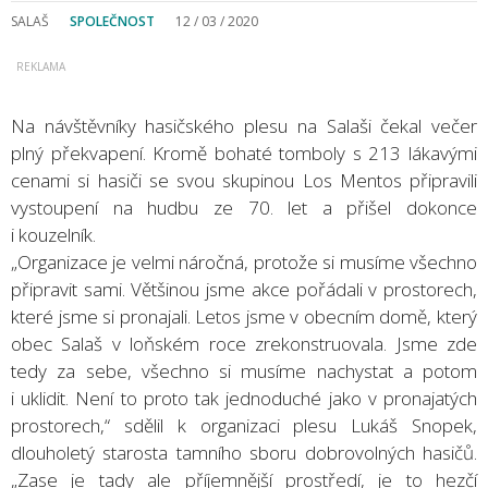
SALAŠ
SPOLEČNOST
12 / 03 / 2020
Na návštěvníky hasičského plesu na Salaši čekal večer
plný překvapení. Kromě bohaté tomboly s 213 lákavými
cenami si hasiči se svou skupinou Los Mentos připravili
vystoupení na hudbu ze 70. let a přišel dokonce
i kouzelník.
„Organizace je velmi náročná, protože si musíme všechno
připravit sami. Většinou jsme akce pořádali v prostorech,
které jsme si pronajali. Letos jsme v obecním domě, který
obec Salaš v loňském roce zrekonstruovala. Jsme zde
tedy za sebe, všechno si musíme nachystat a potom
i uklidit. Není to proto tak jednoduché jako v pronajatých
prostorech,“ sdělil k organizaci plesu Lukáš Snopek,
dlouholetý starosta tamního sboru dobrovolných hasičů.
„Zase je tady ale příjemnější prostředí, je to hezčí