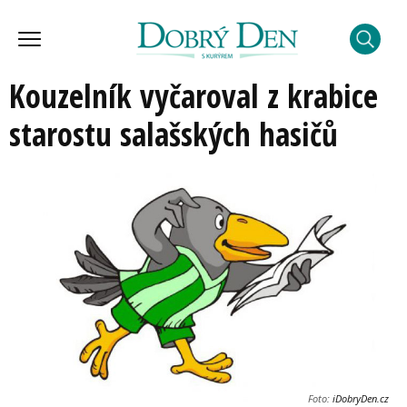
Kouzelník vyčaroval z krabice
starostu salašských hasičů
Foto:
iDobryDen.cz