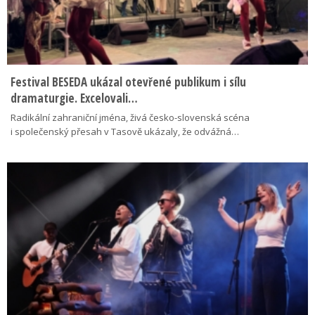
Festival BESEDA ukázal otevřené publikum i sílu
dramaturgie. Excelovali…
Radikální zahraniční jména, živá česko-slovenská scéna
i společenský přesah v Tasově ukázaly, že odvážná…