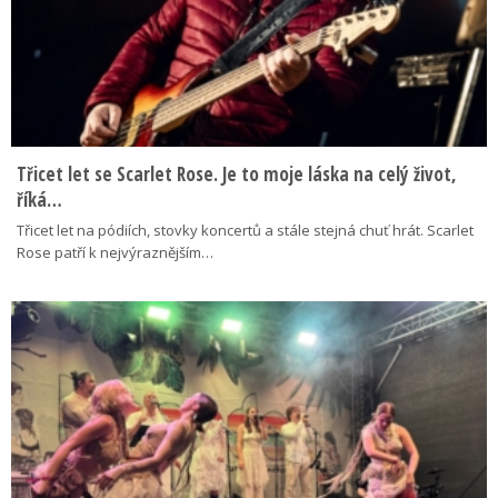
Třicet let se Scarlet Rose. Je to moje láska na celý život,
říká…
Třicet let na pódiích, stovky koncertů a stále stejná chuť hrát. Scarlet
Rose patří k nejvýraznějším…