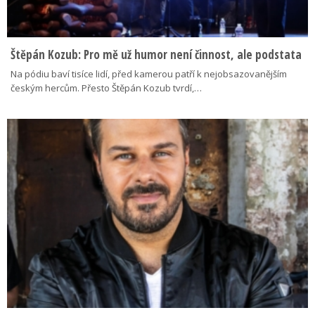
Štěpán Kozub: Pro mě už humor není činnost, ale podstata
Na pódiu baví tisíce lidí, před kamerou patří k nejobsazovanějším
českým hercům. Přesto Štěpán Kozub tvrdí,…