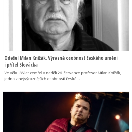
Odešel Milan Knížák. Výrazná osobnost českého umění
i přítel Slovácka
Ve věku 86 let zemřel v neděli 26. července profesor Milan Knížák,
jedna z nejvýraznějších osobností české…