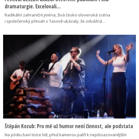
dramaturgie. Excelovali…
Radikální zahraniční jména, živá česko-slovenská scéna
i společenský přesah v Tasově ukázaly, že odvážná…
Štěpán Kozub: Pro mě už humor není činnost, ale podstata
Na pódiu baví tisíce lidí, před kamerou patří k nejobsazovanějším