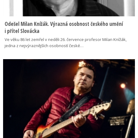
Odešel Milan Knížák. Výrazná osobnost českého umění
i přítel Slovácka
Ve věku 86 let zemřel v neděli 26. července profesor Milan Knížák,
jedna z nejvýraznějších osobností české…