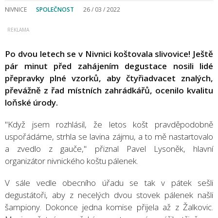
NIVNICE
SPOLEČNOST
26 / 03 / 2022
Po dvou letech se v Nivnici koštovala slivovice! Ještě
pár minut před zahájením degustace nosili lidé
přepravky plné vzorků, aby čtyřiadvacet znalých,
převážně z řad místních zahrádkářů, ocenilo kvalitu
loňské úrody.
"Když jsem rozhlásil, že letos košt pravděpodobně
uspořádáme, strhla se lavina zájmu, a to mě nastartovalo
a zvedlo z gauče," přiznal Pavel Lysoněk, hlavní
organizátor nivnického koštu pálenek.
V sále vedle obecního úřadu se tak v pátek sešli
degustátoři, aby z necelých dvou stovek pálenek našli
šampiony. Dokonce jedna komise přijela až z Žalkovic.