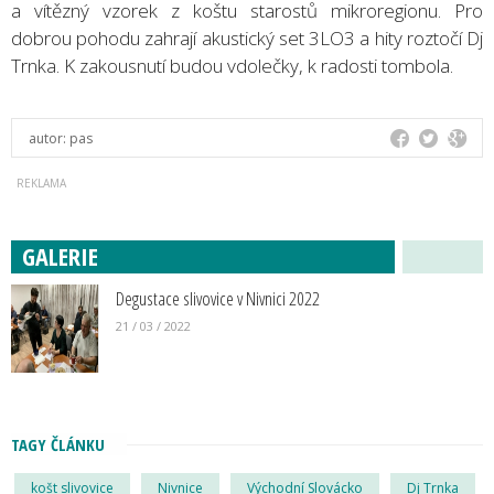
a vítězný vzorek z koštu starostů mikroregionu. Pro
dobrou pohodu zahrají akustický set 3LO3 a hity roztočí Dj
Trnka. K zakousnutí budou vdolečky, k radosti tombola.
autor:
pas
GALERIE
Degustace slivovice v Nivnici 2022
21 / 03 / 2022
TAGY ČLÁNKU
košt slivovice
Nivnice
Východní Slovácko
Dj Trnka