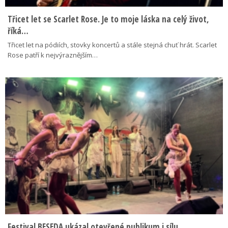
Třicet let se Scarlet Rose. Je to moje láska na celý život,
říká…
Třicet let na pódiích, stovky koncertů a stále stejná chuť hrát. Scarlet
Rose patří k nejvýraznějším…
Festival BESEDA ukázal otevřené publikum i sílu