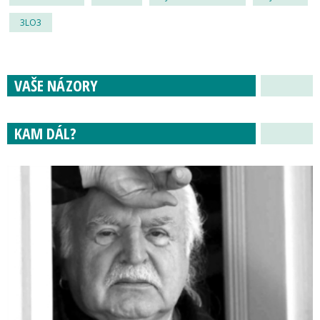
3LO3
VAŠE NÁZORY
KAM DÁL?