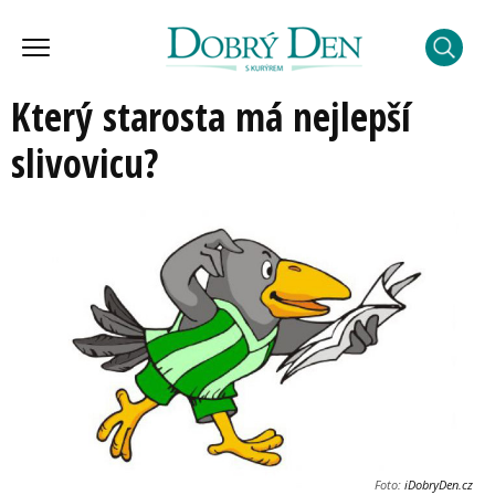
Který starosta má nejlepší
slivovicu?
Foto:
iDobryDen.cz