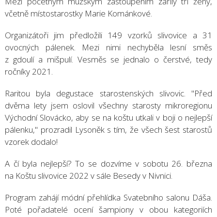
Mezi početným mužským zastoupením zářily tři ženy,
včetně místostarostky Marie Kománkové.
Organizátoři jim předložili 149 vzorků slivovice a 31
ovocných pálenek. Mezi nimi nechyběla lesní směs
z gdoulí a mišpulí. Vesměs se jednalo o čerstvé, tedy
ročníky 2021.
Raritou byla degustace starostenských slivovic. "Před
dvěma lety jsem oslovil všechny starosty mikroregionu
Východní Slovácko, aby se na koštu utkali v boji o nejlepší
pálenku," prozradil Lysoněk s tím, že všech šest starostů
vzorek dodalo!
A čí byla nejlepší? To se dozvíme v sobotu 26. března
na Koštu slivovice 2022 v sále Besedy v Nivnici.
Program zahájí módní přehlídka Svatebního salonu Dáša.
Poté pořadatelé ocení šampiony v obou kategoriích