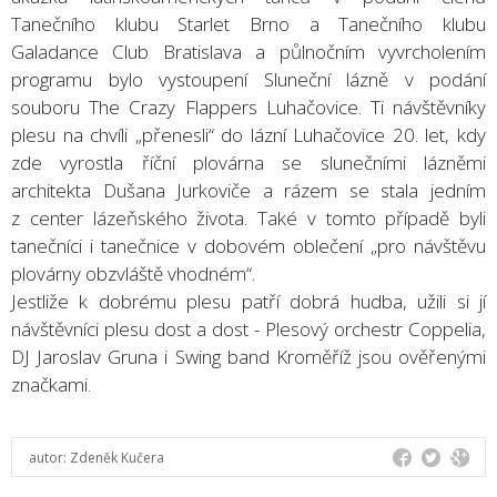
Tanečního klubu Starlet Brno a Tanečního klubu
Galadance Club Bratislava a půlnočním vyvrcholením
programu bylo vystoupení Sluneční lázně v podání
souboru The Crazy Flappers Luhačovice. Ti návštěvníky
plesu na chvíli „přenesli“ do lázní Luhačovice 20. let, kdy
zde vyrostla říční plovárna se slunečními lázněmi
architekta Dušana Jurkoviče a rázem se stala jedním
z center lázeňského života. Také v tomto případě byli
tanečníci i tanečnice v dobovém oblečení „pro návštěvu
plovárny obzvláště vhodném“.
Jestliže k dobrému plesu patří dobrá hudba, užili si jí
návštěvníci plesu dost a dost - Plesový orchestr Coppelia,
DJ Jaroslav Gruna i Swing band Kroměříž jsou ověřenými
značkami.
autor:
Zdeněk Kučera