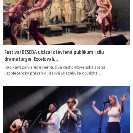
Festival BESEDA ukázal otevřené publikum i sílu
dramaturgie. Excelovali…
Radikální zahraniční jména, živá česko-slovenská scéna
i společenský přesah v Tasově ukázaly, že odvážná…