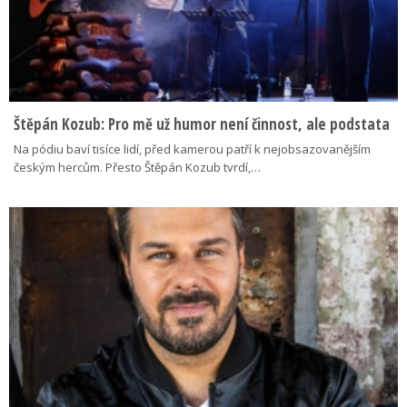
Štěpán Kozub: Pro mě už humor není činnost, ale podstata
Na pódiu baví tisíce lidí, před kamerou patří k nejobsazovanějším
českým hercům. Přesto Štěpán Kozub tvrdí,…