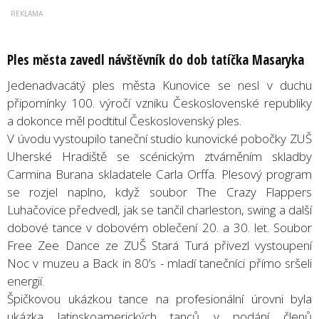
Ples města zavedl návštěvník do dob tatíčka Masaryka
Jedenadvacátý ples města Kunovice se nesl v duchu
připomínky 100. výročí vzniku Československé republiky
a dokonce měl podtitul Československý ples.
V úvodu vystoupilo taneční studio kunovické pobočky ZUŠ
Uherské Hradiště se scénickým ztvárněním skladby
Carmina Burana skladatele Carla Orffa. Plesový program
se rozjel naplno, když soubor The Crazy Flappers
Luhačovice předvedl, jak se tančil charleston, swing a další
dobové tance v dobovém oblečení 20. a 30. let. Soubor
Free Zee Dance ze ZUŠ Stará Turá přivezl vystoupení
Noc v muzeu a Back in 80’s - mladí tanečníci přímo sršeli
energií.
Špičkovou ukázkou tance na profesionální úrovni byla
ukázka latinskoamerických tanců v podání členů