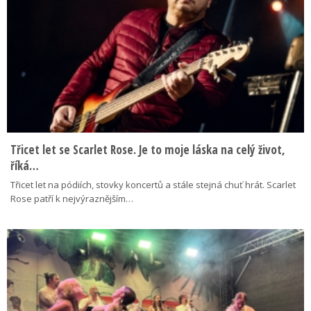
Třicet let se Scarlet Rose. Je to moje láska na celý život,
říká…
Třicet let na pódiích, stovky koncertů a stále stejná chuť hrát. Scarlet
Rose patří k nejvýraznějším…