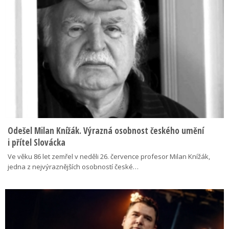
Odešel Milan Knížák. Výrazná osobnost českého umění
i přítel Slovácka
Ve věku 86 let zemřel v neděli 26. července profesor Milan Knížák,
jedna z nejvýraznějších osobností české…