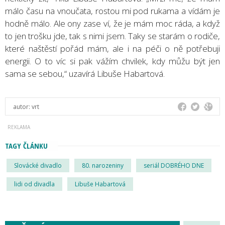
málo času na vnoučata, rostou mi pod rukama a vídám je
hodně málo. Ale ony zase ví, že je mám moc ráda, a když
to jen trošku jde, tak s nimi jsem. Taky se starám o rodiče,
které naštěstí pořád mám, ale i na péči o ně potřebuji
energii. O to víc si pak vážím chvilek, kdy můžu být jen
sama se sebou,“ uzavírá Libuše Habartová.
autor:
vrt
TAGY ČLÁNKU
Slovácké divadlo
80. narozeniny
seriál DOBRÉHO DNE
lidi od divadla
Libuše Habartová