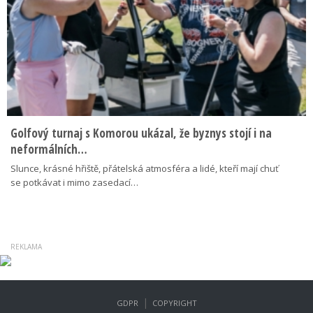
Golfový turnaj s Komorou ukázal, že byznys stojí i na
neformálních…
Slunce, krásné hřiště, přátelská atmosféra a lidé, kteří mají chuť
se potkávat i mimo zasedací…
|
GDPR
COPYRIGHT