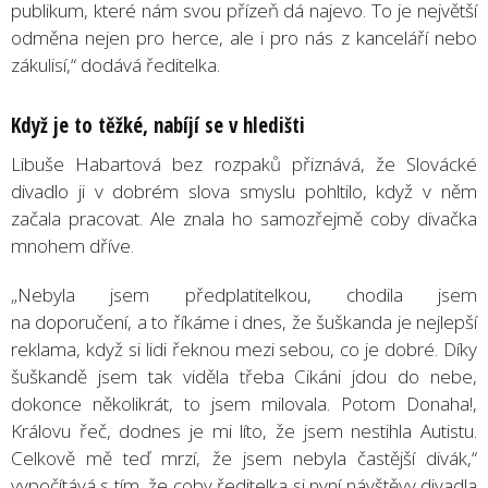
publikum, které nám svou přízeň dá najevo. To je největší
odměna nejen pro herce, ale i pro nás z kanceláří nebo
zákulisí,“ dodává ředitelka.
Když je to těžk
é
, nabíjí se v hledišti
Libuše Habartová bez rozpaků přiznává, že Slovácké
divadlo ji v dobrém slova smyslu pohltilo, když v něm
začala pracovat. Ale znala ho samozřejmě coby divačka
mnohem dříve.
„Nebyla jsem předplatitelkou, chodila jsem
na doporučení, a to říkáme i dnes, že šuškanda je nejlepší
reklama, když si lidi řeknou mezi sebou, co je dobré. Díky
šuškandě jsem tak viděla třeba Cikáni jdou do nebe,
dokonce několikrát, to jsem milovala. Potom Donaha!,
Královu řeč, dodnes je mi líto, že jsem nestihla Autistu.
Celkově mě teď mrzí, že jsem nebyla častější divák,“
vypočítává s tím, že coby ředitelka si nyní návštěvy divadla