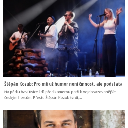
Štěpán Kozub: Pro mě už humor není činnost, ale podstata
Na pódiu baví tisíce lidí, před kamerou patří k nejobsazovanějším
českým hercům. Přesto Štěpán Kozub tvrdí,…