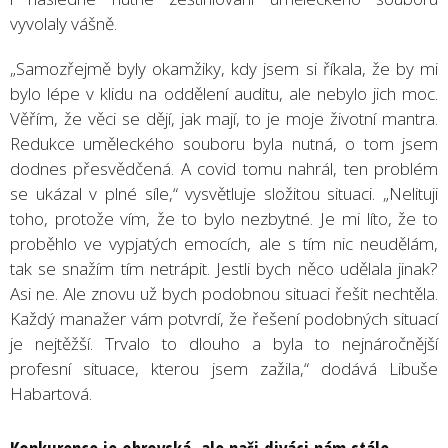
vyvolaly vášně.
„Samozřejmě byly okamžiky, kdy jsem si říkala, že by mi
bylo lépe v klidu na oddělení auditu, ale nebylo jich moc.
Věřím, že věci se dějí, jak mají, to je moje životní mantra.
Redukce uměleckého souboru byla nutná, o tom jsem
dodnes přesvědčená. A covid tomu nahrál, ten problém
se ukázal v plné síle,“ vysvětluje složitou situaci. „Nelituji
toho, protože vím, že to bylo nezbytné. Je mi líto, že to
proběhlo ve vypjatých emocích, ale s tím nic neudělám,
tak se snažím tím netrápit. Jestli bych něco udělala jinak?
Asi ne. Ale znovu už bych podobnou situaci řešit nechtěla.
Každý manažer vám potvrdí, že řešení podobných situací
je nejtěžší. Trvalo to dlouho a byla to nejnáročnější
profesní situace, kterou jsem zažila,“ dodává Libuše
Habartová.