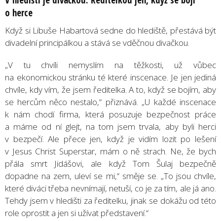
o herce
Když si Libuše Habartová sedne do hlediště, přestává být
divadelní principálkou a stává se vděčnou divačkou.
„V tu chvíli nemyslím na těžkosti, už vůbec
na ekonomickou stránku té které inscenace. Je jen jediná
chvíle, kdy vím, že jsem ředitelka. A to, když se bojím, aby
se hercům něco nestalo,“ přiznává. „U každé inscenace
k nám chodí firma, která posuzuje bezpečnost práce
a máme od ní glejt, na tom jsem trvala, aby byli herci
v bezpečí. Ale přece jen, když je vidím lozit po lešení
v Jesus Christ Superstar, mám o ně strach. Ne, že bych
přála smrt Jidášovi, ale když Tom Šulaj bezpečně
dopadne na zem, uleví se mi,“ směje se. „To jsou chvíle,
které diváci třeba nevnímají, netuší, co je za tím, ale já ano.
Tehdy jsem v hledišti za ředitelku, jinak se dokážu od této
role oprostit a jen si užívat představení.“