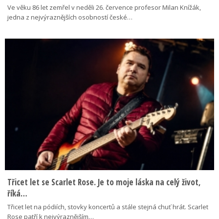
Ve věku 86 let zemřel v neděli 26. července profesor Milan Knížák,
jedna z nejvýraznějších osobností české…
Třicet let se Scarlet Rose. Je to moje láska na celý život,
říká…
Třicet let na pódiích, stovky koncertů a stále stejná chuť hrát. Scarlet
Rose patří k nejvýraznějším…