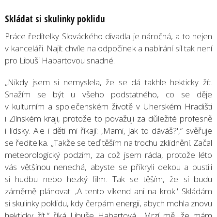
Skl
ádat si skulinky poklidu
Práce ředitelky Slováckého divadla je náročná, a to nejen
v kanceláři. Najít chvíle na odpočinek a nabírání sil tak není
pro Libuši Habartovou snadné.
„Nikdy jsem si nemyslela, že se dá takhle hekticky žít.
Snažím se být u všeho podstatného, co se děje
v kulturním a společenském životě v Uherském Hradišti
i Zlínském kraji, protože to považuji za důležité profesně
i lidsky. Ale i děti mi říkají: ,Mami, jak to dáváš?',“ svěřuje
se ředitelka. „Takže se teď těším na trochu zklidnění. Začal
meteorologický podzim, za což jsem ráda, protože léto
vás většinou nenechá, abyste se přikryli dekou a pustili
si hudbu nebo hezký film. Tak se těším, že si budu
záměrně plánovat: ,A tento víkend ani na krok.' Skládám
si skulinky poklidu, kdy čerpám energii, abych mohla znovu
hekticky žít,“ říká Libuše Habartová. „Mrzí mě, že mám