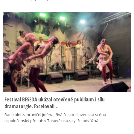
Festival BESEDA ukázal otevřené publikum i sílu
dramaturgie. Excelovali…
Radikální zahraniční jména, živá česko-slovenská scéna
i společenský přesah v Tasově ukázaly, že odvážná…