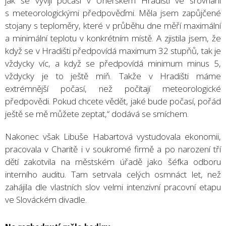
jak se vyvíjí počasí v Uherském Hradišti ve srovnání
s meteorologickými předpověďmi. Měla jsem zapůjčené
stojany s teploměry, které v průběhu dne měří maximální
a minimální teplotu v konkrétním místě. A zjistila jsem, že
když se v Hradišti předpovídá maximum 32 stupňů, tak je
vždycky víc, a když se předpovídá minimum minus 5,
vždycky je to ještě míň. Takže v Hradišti máme
extrémnější počasí, než počítají meteorologické
předpovědi. Pokud chcete vědět, jaké bude počasí, pořád
ještě se mě můžete zeptat,“ dodává se smíchem.
Nakonec však Libuše Habartová vystudovala ekonomii,
pracovala v Charitě i v soukromé firmě a po narození tří
dětí zakotvila na městském úřadě jako šéfka odboru
interního auditu. Tam setrvala celých osmnáct let, než
zahájila dle vlastních slov velmi intenzivní pracovní etapu
ve Slováckém divadle.