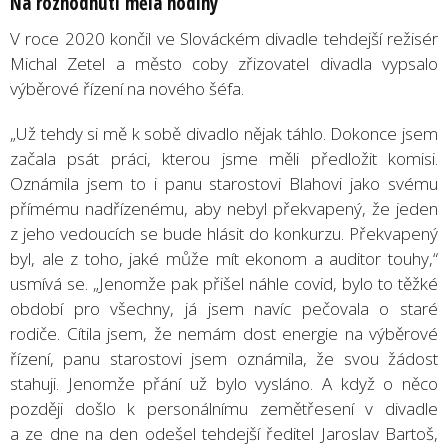
Na rozhodnutí měla hodiny
V roce 2020 končil ve Slováckém divadle tehdejší režisér
Michal Zetel a město coby zřizovatel divadla vypsalo
výběrové řízení na nového šéfa.
„Už tehdy si mě k sobě divadlo nějak táhlo. Dokonce jsem
začala psát práci, kterou jsme měli předložit komisi.
Oznámila jsem to i panu starostovi Blahovi jako svému
přímému nadřízenému, aby nebyl překvapený, že jeden
z jeho vedoucích se bude hlásit do konkurzu. Překvapený
byl, ale z toho, jaké může mít ekonom a auditor touhy,“
usmívá se. „Jenomže pak přišel náhle covid, bylo to těžké
období pro všechny, já jsem navíc pečovala o staré
rodiče. Cítila jsem, že nemám dost energie na výběrové
řízení, panu starostovi jsem oznámila, že svou žádost
stahuji. Jenomže přání už bylo vysláno. A když o něco
později došlo k personálnímu zemětřesení v divadle
a ze dne na den odešel tehdejší ředitel Jaroslav Bartoš,