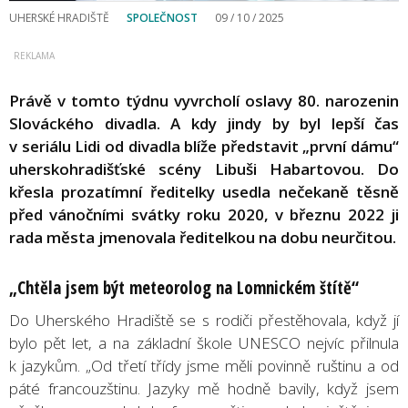
UHERSKÉ HRADIŠTĚ
SPOLEČNOST
09 / 10 / 2025
Právě v tomto týdnu vyvrcholí oslavy 80. narozenin
Slováckého divadla. A kdy jindy by byl lepší čas
v seriálu Lidi od divadla blíže představit „první dámu“
uherskohradišťské scény Libuši Habartovou. Do
křesla prozatímní ředitelky usedla nečekaně těsně
před vánočními svátky roku 2020, v březnu 2022 ji
rada města jmenovala ředitelkou na dobu neurčitou.
„Chtěla jsem být meteorolog na Lomnick
é
m štítě
“
Do Uherského Hradiště se s rodiči přestěhovala, když jí
bylo pět let, a na základní škole UNESCO nejvíc přilnula
k jazykům. „Od třetí třídy jsme měli povinně ruštinu a od
páté francouzštinu. Jazyky mě hodně bavily, když jsem