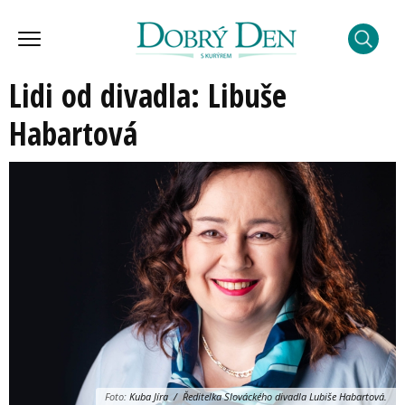
Lidi od divadla: Libuše
Habartová
Foto:
Kuba Jíra / Ředitelka Slováckého divadla Lubiše Habartová.