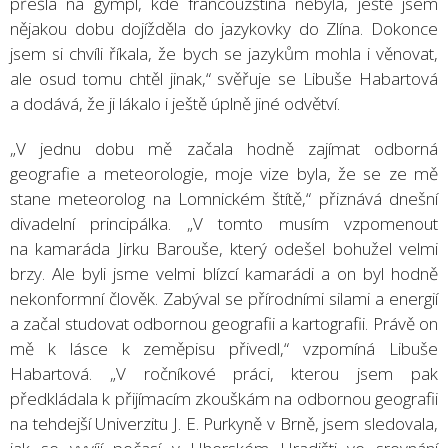
přešla na gympl, kde francouzština nebyla, ještě jsem
nějakou dobu dojížděla do jazykovky do Zlína. Dokonce
jsem si chvíli říkala, že bych se jazykům mohla i věnovat,
ale osud tomu chtěl jinak,“ svěřuje se Libuše Habartová
a dodává, že ji lákalo i ještě úplně jiné odvětví.
„V jednu dobu mě začala hodně zajímat odborná
geografie a meteorologie, moje vize byla, že se ze mě
stane meteorolog na Lomnickém štítě,“ přiznává dnešní
divadelní principálka. „V tomto musím vzpomenout
na kamaráda Jirku Barouše, který odešel bohužel velmi
brzy. Ale byli jsme velmi blízcí kamarádi a on byl hodně
nekonformní člověk. Zabýval se přírodními silami a energií
a začal studovat odbornou geografii a kartografii. Právě on
mě k lásce k zeměpisu přivedl,“ vzpomíná Libuše
Habartová. „V ročníkové práci, kterou jsem pak
předkládala k přijímacím zkouškám na odbornou geografii
na tehdejší Univerzitu J. E. Purkyně v Brně, jsem sledovala,