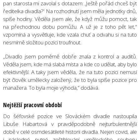
pan starosta mi zavolal s dotazem: ‚Ještě pořád chceš být
ředitelka divadla?' Na rozhodnutí jsem měla jednotky dnů,
spíše hodiny. Věděla jsem ale, že když můžu pomoct, tak
na přechodnou dobu pomůžu. A už je z toho pět let,“
vzpomíná a vysvětluje, kde vzala chuť a odvahu si na tuto
nesmírně složitou pozici troufnout.
„Divadlo jsem poměrně dobře znala z kontrol a auditů.
Věděla jsem, kde má slabá místa a kde co udělat, aby bylo
efektivnější. A taky jsem věděla, že na tuto pozici nemusí
být člověk umělecky založený, že to byla spíše pozice pro
manažera. To byla moje výhoda,“ dodává.
Nejtěžší pracovní období
Do šéfovské pozice ve Slováckém divadle nastoupila
Libuše Habartová v pravděpodobně nejturbulentnější
době v celé osmdesátileté historii divadla. Nejen covid, ale
i následné nutné zeštíhlování uměleckého souboru