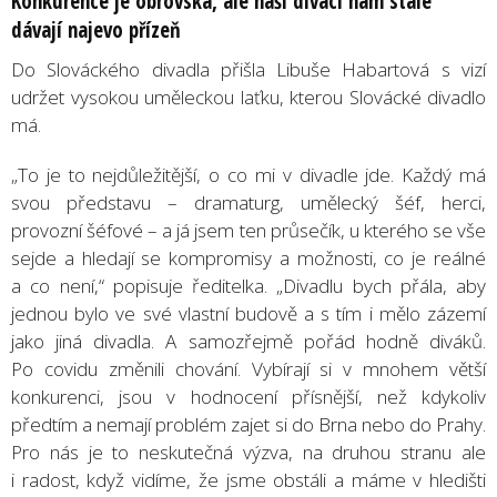
Konkurence je obrovská, ale naš
i div
áci nám stá
le
d
ávají najevo přízeň
Do Slováckého divadla přišla Libuše Habartová s vizí
udržet vysokou uměleckou laťku, kterou Slovácké divadlo
má.
„To je to nejdůležitější, o co mi v divadle jde. Každý má
svou představu – dramaturg, umělecký šéf, herci,
provozní šéfové – a já jsem ten průsečík, u kterého se vše
sejde a hledají se kompromisy a možnosti, co je reálné
a co není,“ popisuje ředitelka. „Divadlu bych přála, aby
jednou bylo ve své vlastní budově a s tím i mělo zázemí
jako jiná divadla. A samozřejmě pořád hodně diváků.
Po covidu změnili chování. Vybírají si v mnohem větší
konkurenci, jsou v hodnocení přísnější, než kdykoliv
předtím a nemají problém zajet si do Brna nebo do Prahy.
Pro nás je to neskutečná výzva, na druhou stranu ale
i radost, když vidíme, že jsme obstáli a máme v hledišti