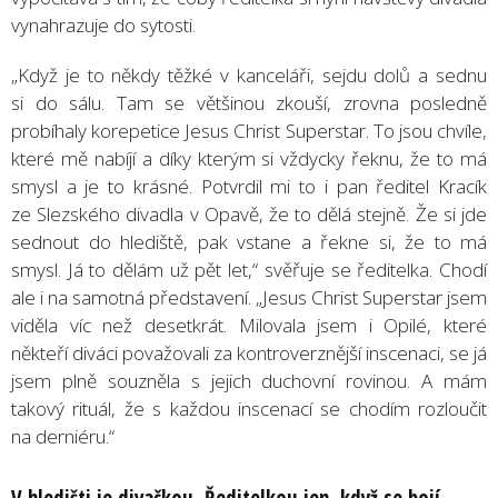
vynahrazuje do sytosti.
„Když je to někdy těžké v kanceláři, sejdu dolů a sednu
si do sálu. Tam se většinou zkouší, zrovna posledně
probíhaly korepetice Jesus Christ Superstar. To jsou chvíle,
které mě nabíjí a díky kterým si vždycky řeknu, že to má
smysl a je to krásné. Potvrdil mi to i pan ředitel Kracík
ze Slezského divadla v Opavě, že to dělá stejně. Že si jde
sednout do hlediště, pak vstane a řekne si, že to má
smysl. Já to dělám už pět let,“ svěřuje se ředitelka. Chodí
ale i na samotná představení. „Jesus Christ Superstar jsem
viděla víc než desetkrát. Milovala jsem i Opilé, které
někteří diváci považovali za kontroverznější inscenaci, se já
jsem plně souzněla s jejich duchovní rovinou. A mám
takový rituál, že s každou inscenací se chodím rozloučit
na derniéru.“
V hledišti je divačkou. Ředitelkou jen, když se bojí