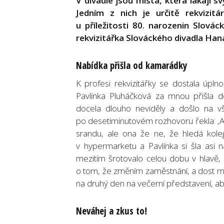
V divadle jsou místa, která lákají s
Jedním z nich je určitě rekvizitá
u příležitosti 80. narozenin Slová
rekvizitářka Slováckého divadla Han
Nabídka přišla od kamarádky
K profesi rekvizitářky se dostala úpl
Pavlínka Pluháčková za mnou přišla
docela dlouho neviděly a došlo na vš
po desetiminutovém rozhovoru řekla: ‚A n
srandu, ale ona že ne, že hledá kole
v hypermarketu a Pavlínka si šla asi
mezitím šrotovalo celou dobu v hlavě, 
o tom, že změním zaměstnání, a dost mě 
na druhý den na večerní představení, ab
Neváhej a zkus to!