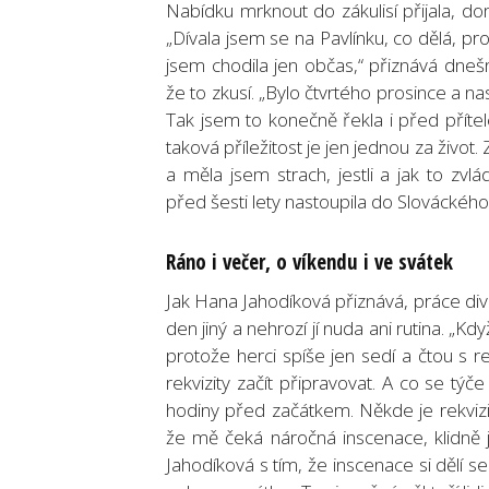
Nabídku mrknout do zákulisí přijala, d
„Dívala jsem se na Pavlínku, co dělá, pr
jsem chodila jen občas,“ přiznává dneš
že to zkusí. „Bylo čtvrtého prosince a n
Tak jsem to konečně řekla i před přítel
taková příležitost je jen jednou za živo
a měla jsem strach, jestli a jak to zvl
před šesti lety nastoupila do Slováckého
Rá
no i ve
č
er, o v
íkendu i ve svátek
Jak Hana Jahodíková přiznává, práce diva
den jiný a nehrozí jí nuda ani rutina. „K
protože herci spíše jen sedí a čtou s r
rekvizity začít připravovat. A co se tý
hodiny před začátkem. Někde je rekvizit
že mě čeká náročná inscenace, klidně j
Jahodíková s tím, že inscenace si dělí 