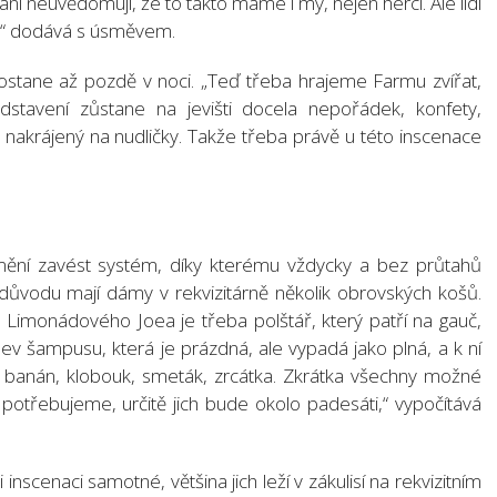
 ani neuvědomují, že to takto máme i my, nejen herci. Ale lidi
u,“ dodává s úsměvem.
ostane až pozdě v noci. „Teď třeba hrajeme Farmu zvířat,
edstavení zůstane na jevišti docela nepořádek, konfety,
 nakrájený na nudličky. Takže třeba právě u této inscenace
 umění zavést systém, díky kterému vždycky a bez průtahů
důvodu mají dámy v rekvizitárně několik obrovských košů.
o Limonádového Joea je třeba polštář, který patří na gauč,
láhev šampusu, která je prázdná, ale vypadá jako plná, a k ní
lo banán, klobouk, smeták, zrcátka. Zkrátka všechny možné
potřebujeme, určitě jich bude okolo padesáti,“ vypočítává
inscenaci samotné, většina jich leží v zákulisí na rekvizitním