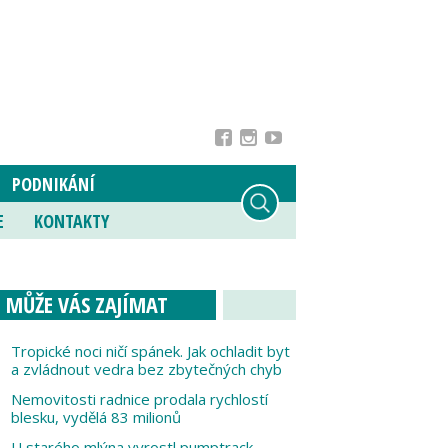
PODNIKÁNÍ
E
KONTAKTY
MŮŽE VÁS ZAJÍMAT
Tropické noci ničí spánek. Jak ochladit byt
a zvládnout vedra bez zbytečných chyb
Nemovitosti radnice prodala rychlostí
blesku, vydělá 83 milionů
U starého mlýna vyrostl pumptrack,