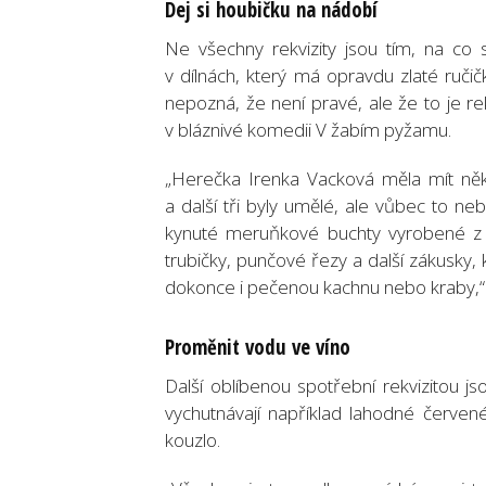
Dej si houbičku na nádobí
Ne všechny rekvizity jsou tím, na co s
v dílnách, který má opravdu zlaté ruči
nepozná, že není pravé, ale že to je rek
v bláznivé komedii V žabím pyžamu.
„Herečka Irenka Vacková měla mít něko
a další tři byly umělé, ale vůbec to 
kynuté meruňkové buchty vyrobené z 
trubičky, punčové řezy a další zákusky, 
dokonce i pečenou kachnu nebo kraby,“
Proměnit vodu ve víno
Další oblíbenou spotřební rekvizitou js
vychutnávají například lahodné červené
kouzlo.