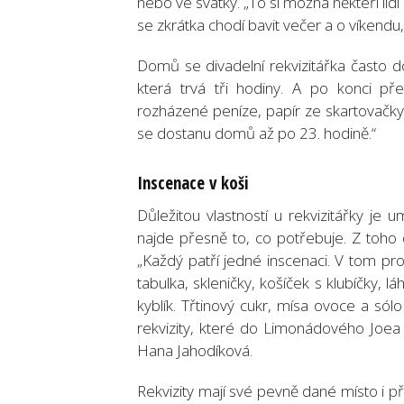
nebo ve svátky. „To si možná někteří lidi
se zkrátka chodí bavit večer a o víkend
Domů se divadelní rekvizitářka často d
která trvá tři hodiny. A po konci př
rozházené peníze, papír ze skartovačky
se dostanu domů až po 23. hodině.“
Inscenace v koši
Důležitou vlastností u rekvizitářky je
najde přesně to, co potřebuje. Z toho 
„Každý patří jedné inscenaci. V tom pr
tabulka, skleničky, košíček s klubíčky, 
kyblík. Třtinový cukr, mísa ovoce a só
rekvizity, které do Limonádového Joea 
Hana Jahodíková.
Rekvizity mají své pevně dané místo i při 