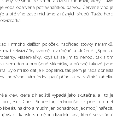
 samy, většinou ze sirupu a džusu. Cloumák, který David
 je voda obarvená potravinářskou barvou. Červené víno je
aje a bílé víno zase mícháme z různých sirupů. Takže herci
ekvizitářka.
sklad i mnoho dalších položek, například stovky náramků,
é mají rekvizitářky vzorně roztříděné a uložené. „Spoustu
iérky, vlásenkářky, když už se jim to nehodí, tak s tím
Měla jsem doma broušené skleničky, a přesně takové jsme
. Bylo mi líto dát je k popelnici, tak jsem je ráda donesla
rovna nedávno nám jedna paní přinesla na vrátnici kabelku
á krev, která z hlediště vypadá jako skutečná, a i to je
me do Jesus Christ Superstar, jednoduše se přes internet
 kbelíku na dno a musím jen odhadnout, jak moc ji naředit,
jí však i kapsle s umělou divadelní krví, které se vkládají