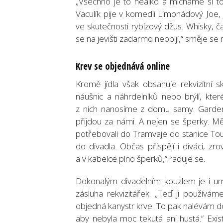
„Všechno je to nealko a mícháme si to
Vaculík pije v komedii Limonádový Joe,
ve skutečnosti rybízový džus. Whisky, č
se na jevišti zadarmo neopijí,“ směje se r
Krev se objednává
online
Kromě jídla však obsahuje rekvizitní 
náušnic a náhrdelníků nebo brýlí, kter
z nich nanosíme z domu samy. Garderob
přijdou za námi. A nejen se šperky. 
potřebovali do Tramvaje do stanice Touha
do divadla. Občas přispějí i diváci, z
a v kabelce plno šperků,“ raduje se.
Dokonalým divadelním kouzlem je i uměl
zásluha rekvizitářek. „Teď ji používá
objedná kanystr krve. To pak nalévám do
aby nebyla moc tekutá ani hustá.“ Existu