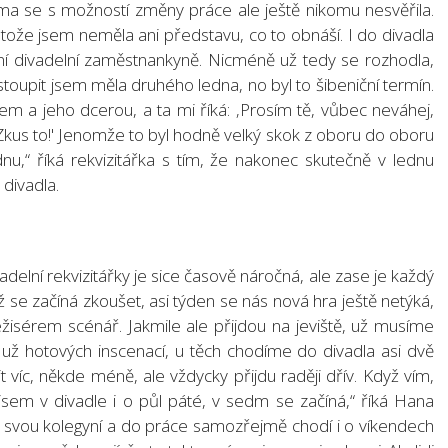
oma se s možností změny práce ale ještě nikomu nesvěřila.
otože jsem neměla ani představu, co to obnáší. I do divadla
ní divadelní zaměstnankyně. Nicméně už tedy se rozhodla,
astoupit jsem měla druhého ledna, no byl to šibeniční termín.
em a jeho dcerou, a ta mi říká: ‚Prosím tě, vůbec neváhej,
t. Zkus to!' Jenomže to byl hodně velký skok z oboru do oboru
ádnu,“ říká rekvizitářka s tím, že nakonec skutečně v lednu
 divadla.
delní rekvizitářky je sice časově náročná, ale zase je každý
dyž se začíná zkoušet, asi týden se nás nová hra ještě netýká,
ežisérem scénář. Jakmile ale přijdou na jeviště, už musíme
če už hotových inscenací, u těch chodíme do divadla asi dvě
 víc, někde méně, ale vždycky přijdu raději dřív. Když vím,
sem v divadle i o půl páté, v sedm se začíná,“ říká Hana
se svou kolegyní a do práce samozřejmě chodí i o víkendech