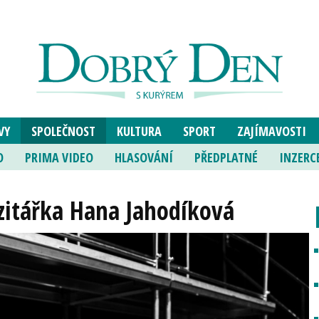
VY
SPOLEČNOST
KULTURA
SPORT
ZAJÍMAVOSTI
O
PRIMA VIDEO
HLASOVÁNÍ
PŘEDPLATNÉ
INZERC
izitářka Hana Jahodíková