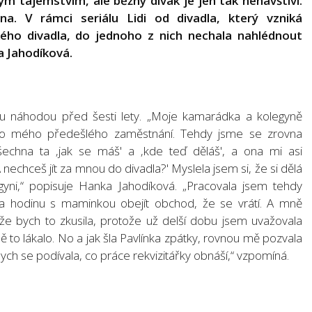
vým tajemstvím, ale běžný divák je jen tak nenavštíví.
rna. V rámci seriálu Lidi od divadla, který vzniká
ckého divadla, do jednoho z nich nechala nahlédnout
a Jahodíková.
nou náhodou před šesti lety. „Moje kamarádka a kolegyně
 do mého předešlého zaměstnání. Tehdy jsme se zrovna
echna ta ‚jak se máš' a ‚kde teď děláš', a ona mi asi
echceš jít za mnou do divadla?' Myslela jsem si, že si dělá
gyni,“ popisuje Hanka Jahodíková. „Pracovala jsem tehdy
 na hodinu s maminkou obejít obchod, že se vrátí. A mně
že bych to zkusila, protože už delší dobu jsem uvažovala
to lákalo. No a jak šla Pavlínka zpátky, rovnou mě pozvala
ych se podívala, co práce rekvizitářky obnáší,“ vzpomíná.