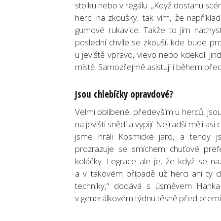
stolku nebo v regálu. „Když dostanu scé
herci na zkoušky, tak vím, že napříkla
gumové rukavice. Takže to jim nachystá
poslední chvíle se zkouší, kde bude pr
u jeviště vpravo, vlevo nebo kdekoli ji
místě. Samozřejmě asistuji i během před
Jsou chlebíčky opravdov
é
?
Velmi oblíbené, především u herců, jsou 
na jevišti snědí a vypijí. Nejradši měli as
jsme hráli Kosmické jaro, a tehdy j
prozrazuje se smíchem chuťové prefe
koláčky. Legrace ale je, že když se na
a v takovém případě už herci ani ty 
techniky,“ dodává s úsměvem Hanka J
v generálkovém týdnu těsně před premi