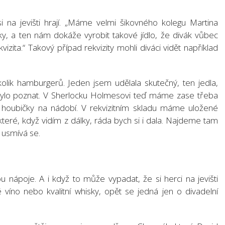
i na jevišti hrají. „Máme velmi šikovného kolegu Martina
čky, a ten nám dokáže vyrobit takové jídlo, že divák vůbec
vizita.“ Takový případ rekvizity mohli diváci vidět například
lik hamburgerů. Jeden jsem udělala skutečný, ten jedla,
nebylo poznat. V Sherlocku Holmesovi teď máme zase třeba
houbičky na nádobí. V rekvizitním skladu máme uložené
které, když vidím z dálky, ráda bych si i dala. Najdeme tam
 usmívá se.
ou nápoje. A i když to může vypadat, že si herci na jevišti
 víno nebo kvalitní whisky, opět se jedná jen o divadelní