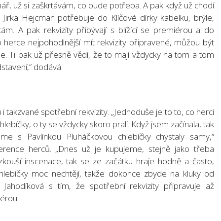
nář, už si zaškrtávám, co bude potřeba. A pak když už chodí
d Jirka Hejcman potřebuje do Klíčové dírky kabelku, brýle,
m. A pak rekvizity přibývají s blížící se premiérou a do
o herce nejpohodlnější mít rekvizity připravené, můžou být
nde. Ti pak už přesně vědí, že to mají vždycky na tom a tom
stavení,“ dodává.
i takzvané spotřební rekvizity. „Jednoduše je to to, co herci
i chlebíčky, o ty se vždycky skoro prali. Když jsem začínala, tak
sme s Pavlínkou Pluháčkovou chlebíčky chystaly samy,“
rence herců. „Dnes už je kupujeme, stejně jako třeba
zkouší inscenace, tak se ze začátku hraje hodně a často,
chlebíčky moc nechtějí, takže dokonce zbyde na kluky od
ahodíková s tím, že spotřební rekvizity připravuje až
érou.