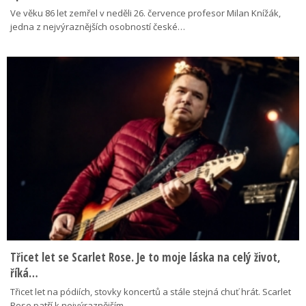
Ve věku 86 let zemřel v neděli 26. července profesor Milan Knížák,
jedna z nejvýraznějších osobností české…
Třicet let se Scarlet Rose. Je to moje láska na celý život,
říká…
Třicet let na pódiích, stovky koncertů a stále stejná chuť hrát. Scarlet
Rose patří k nejvýraznějším…