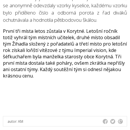
se anonymně odevzdaly vzorky kyselice, každému vzorku
bylo přiděleno číslo a odborná porota z řad diváků
ochutnávala a hodnotila pětibodovou škálou.
První tři místa letos zůstala v Korytné. Letošní ročník
totiž vyhrál tým místních učitelek, druhé místo obsadil
tým Žihadla složený z pořadatelů a třetí místo pro letošní
rok získali loňští vítězové z týmu Imperial vision, kde
šéfkuchařem byla manželka starosty obce Korytná. Tři
první místa dostala také poháry, ovšem zkrátka nepřišly
ani ostatní týmy. Každý soutěžní tým si odnesl nějakou
krásnou cenu.
autor:
KM