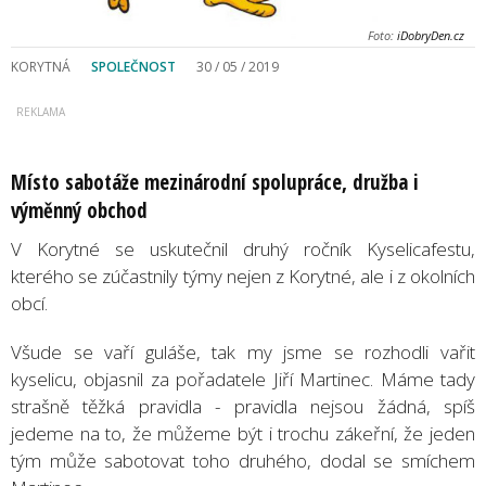
Foto:
iDobryDen.cz
KORYTNÁ
SPOLEČNOST
30 / 05 / 2019
Místo sabotáže mezinárodní spolupráce, družba i
výměnný obchod
V Korytné se uskutečnil druhý ročník Kyselicafestu,
kterého se zúčastnily týmy nejen z Korytné, ale i z okolních
obcí.
Všude se vaří guláše, tak my jsme se rozhodli vařit
kyselicu, objasnil za pořadatele Jiří Martinec. Máme tady
strašně těžká pravidla - pravidla nejsou žádná, spíš
jedeme na to, že můžeme být i trochu zákeřní, že jeden
tým může sabotovat toho druhého, dodal se smíchem