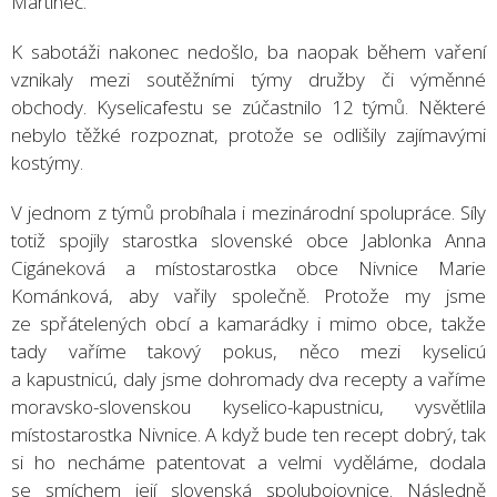
Martinec.
K sabotáži nakonec nedošlo, ba naopak během vaření
vznikaly mezi soutěžními týmy družby či výměnné
obchody. Kyselicafestu se zúčastnilo 12 týmů. Některé
nebylo těžké rozpoznat, protože se odlišily zajímavými
kostýmy.
V jednom z týmů probíhala i mezinárodní spolupráce. Síly
totiž spojily starostka slovenské obce Jablonka Anna
Cigáneková a místostarostka obce Nivnice Marie
Kománková, aby vařily společně. Protože my jsme
ze spřátelených obcí a kamarádky i mimo obce, takže
tady vaříme takový pokus, něco mezi kyselicú
a kapustnicú, daly jsme dohromady dva recepty a vaříme
moravsko-slovenskou kyselico-kapustnicu, vysvětlila
místostarostka Nivnice. A když bude ten recept dobrý, tak
si ho necháme patentovat a velmi vyděláme, dodala
se smíchem její slovenská spolubojovnice. Následně