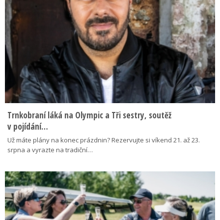
Trnkobraní láká na Olympic a Tři sestry, soutěž
v pojídání…
Už máte plány na konec prázdnin? Rezervujte si víkend 21. až 23.
srpna a vyrazte na tradiční…