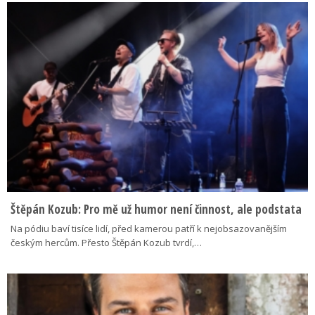
Štěpán Kozub: Pro mě už humor není činnost, ale podstata
Na pódiu baví tisíce lidí, před kamerou patří k nejobsazovanějším
českým hercům. Přesto Štěpán Kozub tvrdí,…