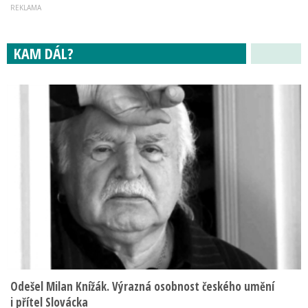
KAM DÁL?
Odešel Milan Knížák. Výrazná osobnost českého umění
i přítel Slovácka