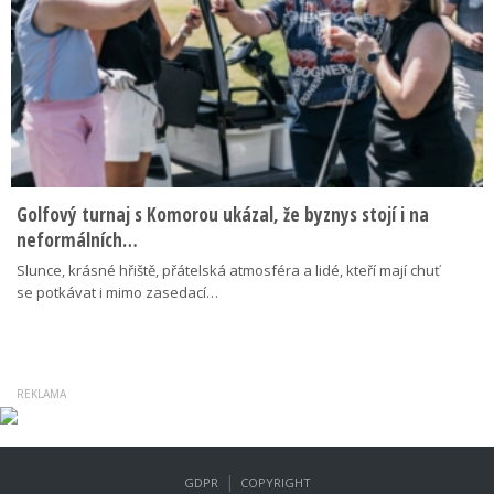
Golfový turnaj s Komorou ukázal, že byznys stojí i na
neformálních…
Slunce, krásné hřiště, přátelská atmosféra a lidé, kteří mají chuť
se potkávat i mimo zasedací…
|
GDPR
COPYRIGHT