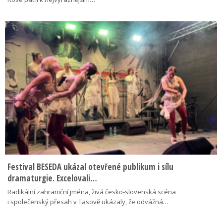
Festival BESEDA ukázal otevřené publikum i sílu
dramaturgie. Excelovali…
Radikální zahraniční jména, živá česko-slovenská scéna
i společenský přesah v Tasově ukázaly, že odvážná…