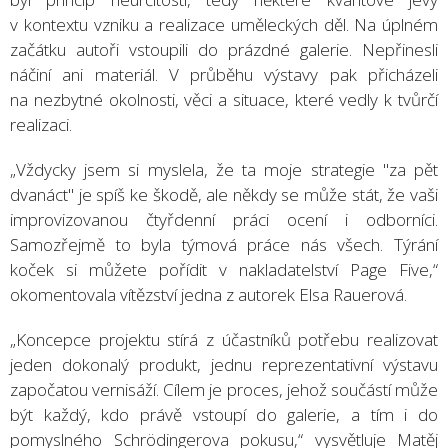
v kontextu vzniku a realizace uměleckých děl. Na úplném
začátku autoři vstoupili do prázdné galerie. Nepřinesli
náčiní ani materiál. V průběhu výstavy pak přicházeli
na nezbytné okolnosti, věci a situace, které vedly k tvůrčí
realizaci.
„Vždycky jsem si myslela, že ta moje strategie "za pět
dvanáct" je spíš ke škodě, ale někdy se může stát, že vaši
improvizovanou čtyřdenní práci ocení i odborníci.
Samozřejmě to byla týmová práce nás všech. Týrání
koček si můžete pořídit v nakladatelství Page Five,“
okomentovala vítězství jedna z autorek Elsa Rauerová.
„Koncepce projektu stírá z účastníků potřebu realizovat
jeden dokonalý produkt, jednu reprezentativní výstavu
započatou vernisáží. Cílem je proces, jehož součástí může
být každý, kdo právě vstoupí do galerie, a tím i do
pomyslného Schrödingerova pokusu,“ vysvětluje Matěj