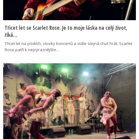
Třicet let se Scarlet Rose. Je to moje láska na celý život,
říká…
Třicet let na pódiích, stovky koncertů a stále stejná chuť hrát. Scarlet
Rose patří k nejvýraznějším…