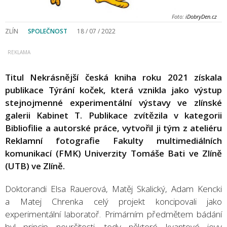
Foto:
iDobryDen.cz
ZLÍN
SPOLEČNOST
18 / 07 / 2022
Titul Nekrásnější česká kniha roku 2021 získala
publikace Týrání koček, která vznikla jako výstup
stejnojmenné experimentální výstavy ve zlínské
galerii Kabinet T. Publikace zvítězila v kategorii
Bibliofilie a autorské práce, vytvořil ji tým z ateliéru
Reklamní fotografie Fakulty multimediálních
komunikací (FMK) Univerzity Tomáše Bati ve Zlíně
(UTB) ve Zlíně.
Doktorandi Elsa Rauerová, Matěj Skalický, Adam Kencki
a Matej Chrenka celý projekt koncipovali jako
experimentální laboratoř. Primárním předmětem bádání
byl princip neurčitosti, tedy některé kvantové jevy