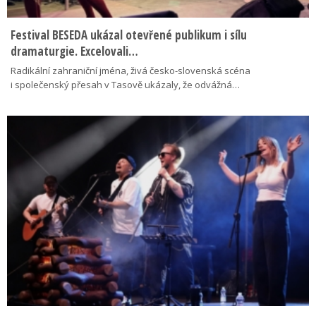
Festival BESEDA ukázal otevřené publikum i sílu
dramaturgie. Excelovali…
Radikální zahraniční jména, živá česko-slovenská scéna
i společenský přesah v Tasově ukázaly, že odvážná…