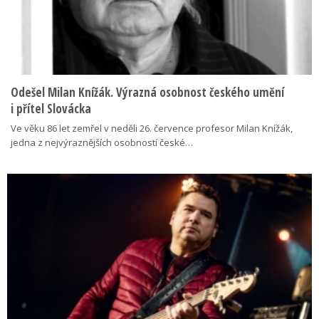
Odešel Milan Knížák. Výrazná osobnost českého umění
i přítel Slovácka
Ve věku 86 let zemřel v neděli 26. července profesor Milan Knížák,
jedna z nejvýraznějších osobností české…