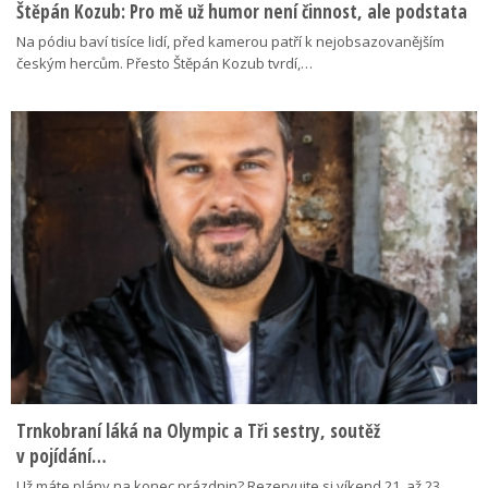
Štěpán Kozub: Pro mě už humor není činnost, ale podstata
Na pódiu baví tisíce lidí, před kamerou patří k nejobsazovanějším
českým hercům. Přesto Štěpán Kozub tvrdí,…
Trnkobraní láká na Olympic a Tři sestry, soutěž
v pojídání…
Už máte plány na konec prázdnin? Rezervujte si víkend 21. až 23.