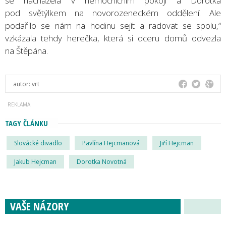
se nacházela v nemocničním pokoji a Dorotka
pod světýlkem na novorozeneckém oddělení. Ale
podařilo se nám na hodinu sejít a radovat se spolu,“
vzkázala tehdy herečka, která si dceru domů odvezla
na Štěpána.
autor:
vrt
TAGY ČLÁNKU
Slovácké divadlo
Pavlína Hejcmanová
Jiří Hejcman
Jakub Hejcman
Dorotka Novotná
VAŠE NÁZORY