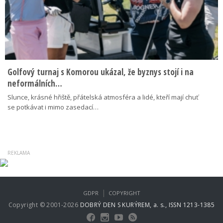
Golfový turnaj s Komorou ukázal, že byznys stojí i na
neformálních…
Slunce, krásné hřiště, přátelská atmosféra a lidé, kteří mají chuť
se potkávat i mimo zasedací…
|
GDPR
COPYRIGHT
Copyright © 2001-2026
DOBRÝ DEN S KURÝREM, a. s., ISSN 1213-1385