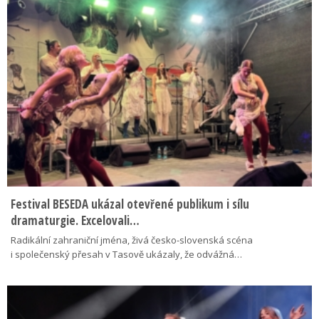
Festival BESEDA ukázal otevřené publikum i sílu
dramaturgie. Excelovali…
Radikální zahraniční jména, živá česko-slovenská scéna
i společenský přesah v Tasově ukázaly, že odvážná…