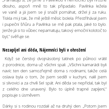
dlouho, aspoň mně to tak připadalo. Pavlínka ležela
ve vaně a já jsem se jí snažil pomáhat, držel ji za ruku.
Tiskla mi ji tak, že mě ještě měsíc bolela. Přestřihával jsem
i pupeční šňůru a Pavlínka se mě pak ptala, jaké to bylo.
Jenže já si to vůbec nepamatuju, takový emoční kolotoč to
byl,“ svěřuje se.
Nezapíjel ani dě
da, N
ájemníci byli v ohrožení
Když se čerstvý dvojnásobný tatínek po půlnoci vrátil
z porodnice, doma už všichni spali. „Všichni kamarádi byli
navíc ten den samozřejmě doma s rodinami, takže celá
oslava byla o tom, že jsem seděl v kuchyni, nalil jsem
si slivovici a za chvíli šel spát. Ani děda se nepřidal, tak byl
z celého dne unavený. Bylo to úplně trapné zapíjení,“
popisuje s úsměvem.
Dárky si s rodinou rozdali až na druhý den. „Potom jsem