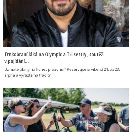
Trnkobraní láká na Olympic a Tři sestry, soutěž
v pojídání…
Už máte plány na konec prázdnin? Rezervujte si víkend 21. až 23.
srpna a vyrazte na tradiční…