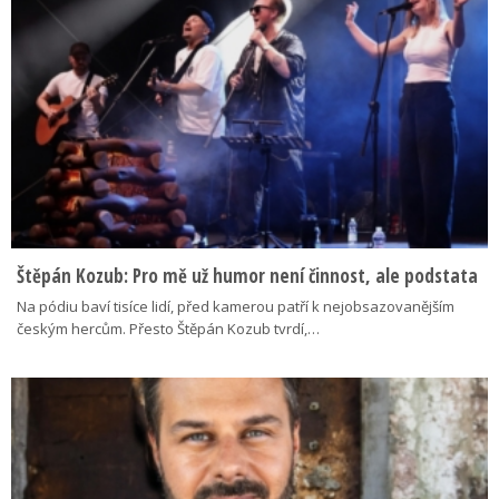
Štěpán Kozub: Pro mě už humor není činnost, ale podstata
Na pódiu baví tisíce lidí, před kamerou patří k nejobsazovanějším
českým hercům. Přesto Štěpán Kozub tvrdí,…