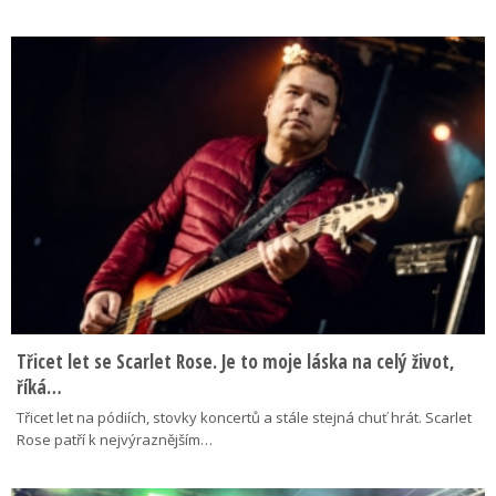
Třicet let se Scarlet Rose. Je to moje láska na celý život,
říká…
Třicet let na pódiích, stovky koncertů a stále stejná chuť hrát. Scarlet
Rose patří k nejvýraznějším…