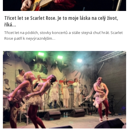
Třicet let se Scarlet Rose. Je to moje láska na celý život,
říká…
Třicet let na pódiích, stovky koncertů a stále stejná chuť hrát. Scarlet
Rose patří k nejvýraznějším…