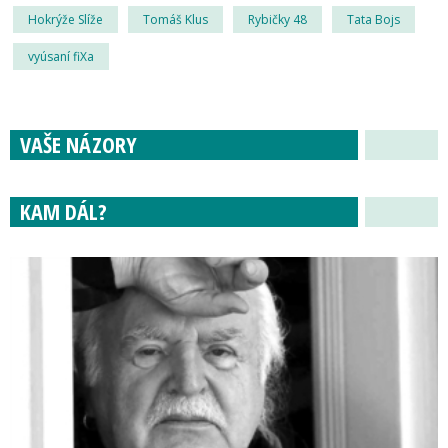
Hokrýže Slíže
Tomáš Klus
Rybičky 48
Tata Bojs
vyúsaní fiXa
VAŠE NÁZORY
KAM DÁL?