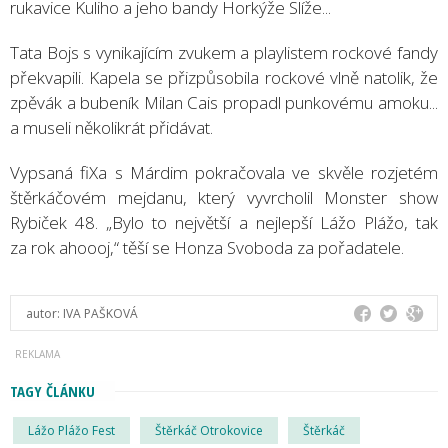
rukavice Kuliho a jeho bandy Horkýže Slíže...
Tata Bojs s vynikajícím zvukem a playlistem rockové fandy
překvapili. Kapela se přizpůsobila rockové vlně natolik, že
zpěvák a bubeník Milan Cais propadl punkovému amoku...
a museli několikrát přidávat.
Vypsaná fiXa s Márdim pokračovala ve skvěle rozjetém
štěrkáčovém mejdanu, který vyvrcholil Monster show
Rybiček 48. „Bylo to největší a nejlepší Lážo Plážo, tak
za rok ahoooj,“ těší se Honza Svoboda za pořadatele.
autor:
IVA PAŠKOVÁ
TAGY ČLÁNKU
Lážo Plážo Fest
Štěrkáč Otrokovice
Štěrkáč