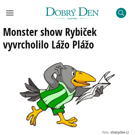
Monster show Rybiček
vyvrcholilo Lážo Plážo
Foto:
iDobryDen.cz