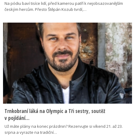
Na pódiu baví tisíce lidí, před kamerou patří k nejobsazovanějším
českým hercům. Přesto Štěpán Kozub tvrdí,…
Trnkobraní láká na Olympic a Tři sestry, soutěž
v pojídání…
Už máte plány na konec prázdnin? Rezervujte si víkend 21. až 23.
srpna a vyrazte na tradiční…