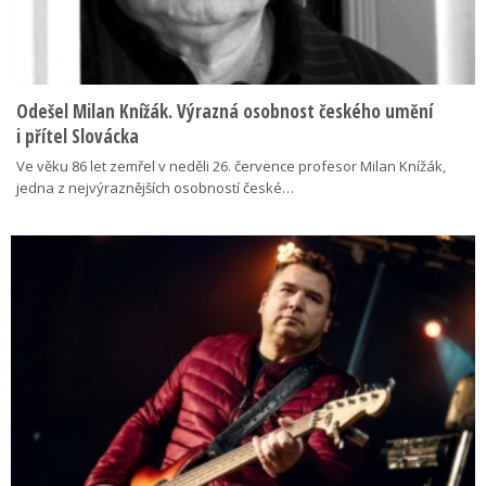
Odešel Milan Knížák. Výrazná osobnost českého umění
i přítel Slovácka
Ve věku 86 let zemřel v neděli 26. července profesor Milan Knížák,
jedna z nejvýraznějších osobností české…