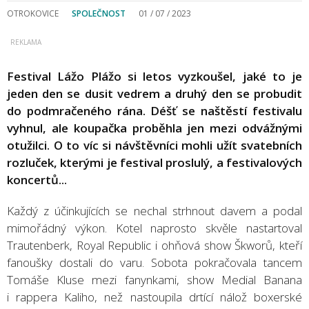
OTROKOVICE
SPOLEČNOST
01 / 07 / 2023
Festival Lážo Plážo si letos vyzkoušel, jaké to je
jeden den se dusit vedrem a druhý den se probudit
do podmračeného rána. Déšť se naštěstí festivalu
vyhnul, ale koupačka proběhla jen mezi odvážnými
otužilci. O to víc si návštěvníci mohli užít svatebních
rozluček, kterými je festival proslulý, a festivalových
koncertů...
Každý z účinkujících se nechal strhnout davem a podal
mimořádný výkon. Kotel naprosto skvěle nastartoval
Trautenberk, Royal Republic i ohňová show Škworů, kteří
fanoušky dostali do varu. Sobota pokračovala tancem
Tomáše Kluse mezi fanynkami, show Medial Banana
i rappera Kaliho, než nastoupila drtící nálož boxerské