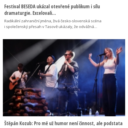
Festival BESEDA ukázal otevřené publikum i sílu
dramaturgie. Excelovali…
Radikální zahraniční jména, živá česko-slovenská scéna
i společenský přesah v Tasově ukázaly, že odvážná…
Štěpán Kozub: Pro mě už humor není činnost, ale podstata