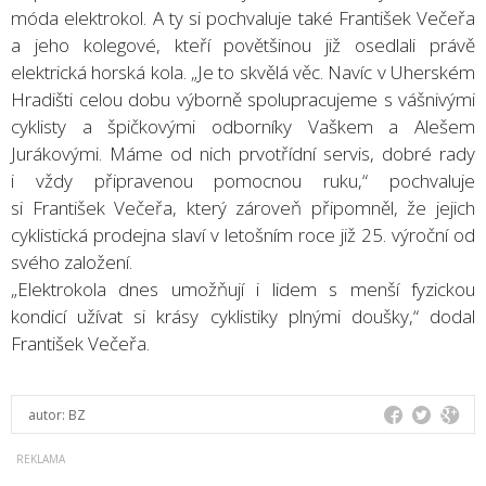
móda elektrokol. A ty si pochvaluje také František Večeřa
a jeho kolegové, kteří povětšinou již osedlali právě
elektrická horská kola. „Je to skvělá věc. Navíc v Uherském
Hradišti celou dobu výborně spolupracujeme s vášnivými
cyklisty a špičkovými odborníky Vaškem a Alešem
Jurákovými. Máme od nich prvotřídní servis, dobré rady
i vždy připravenou pomocnou ruku,“ pochvaluje
si František Večeřa, který zároveň připomněl, že jejich
cyklistická prodejna slaví v letošním roce již 25. výroční od
svého založení.
„Elektrokola dnes umožňují i lidem s menší fyzickou
kondicí užívat si krásy cyklistiky plnými doušky,“ dodal
František Večeřa.
autor:
BZ