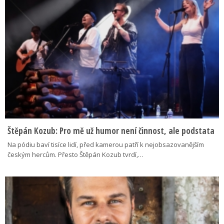
Štěpán Kozub: Pro mě už humor není činnost, ale podstata
Na pódiu baví tisíce lidí, před kamerou patří k nejobsazovanějším
českým hercům. Přesto Štěpán Kozub tvrdí,…