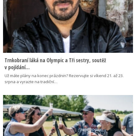
Trnkobraní láká na Olympic a Tři sestry, soutěž
v pojídání…
Už máte plány na konec prázdnin? Rezervujte si víkend 21. až 23.
srpna a vyrazte na tradiční…