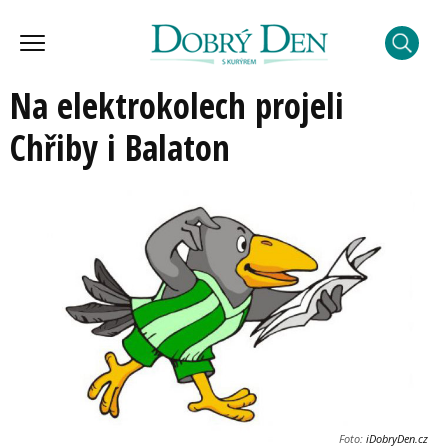
Na elektrokolech projeli
Chřiby i Balaton
Foto:
iDobryDen.cz