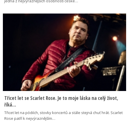
jedna z nejvýraznějších osobností české…
Třicet let se Scarlet Rose. Je to moje láska na celý život,
říká…
Třicet let na pódiích, stovky koncertů a stále stejná chuť hrát. Scarlet
Rose patří k nejvýraznějším…