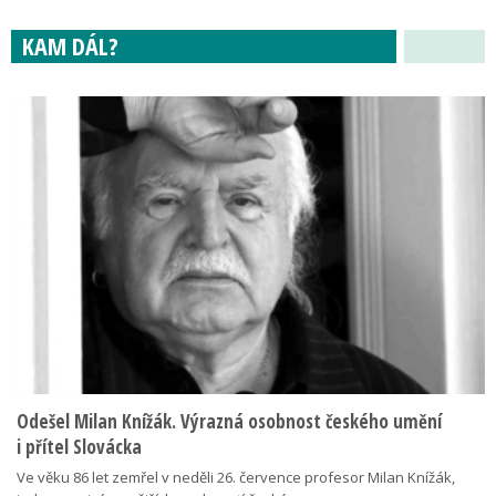
KAM DÁL?
Odešel Milan Knížák. Výrazná osobnost českého umění
i přítel Slovácka
Ve věku 86 let zemřel v neděli 26. července profesor Milan Knížák,