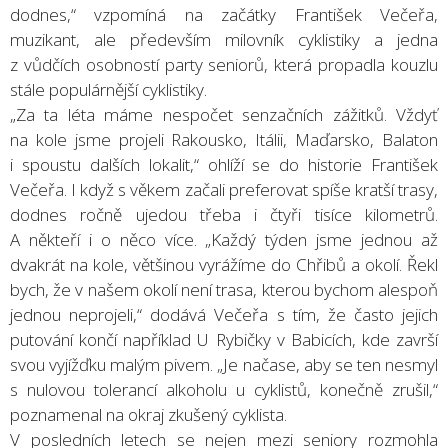
dodnes,“ vzpomíná na začátky František Večeřa,
muzikant, ale především milovník cyklistiky a jedna
z vůdčích osobností party seniorů, která propadla kouzlu
stále populárnější cyklistiky.
„Za ta léta máme nespočet senzačních zážitků. Vždyť
na kole jsme projeli Rakousko, Itálii, Maďarsko, Balaton
i spoustu dalších lokalit,“ ohlíží se do historie František
Večeřa. I když s věkem začali preferovat spíše kratší trasy,
dodnes ročně ujedou třeba i čtyři tisíce kilometrů.
A někteří i o něco více. „Každý týden jsme jednou až
dvakrát na kole, většinou vyrážíme do Chřibů a okolí. Řekl
bych, že v našem okolí není trasa, kterou bychom alespoň
jednou neprojeli,“ dodává Večeřa s tím, že často jejich
putování končí například U Rybičky v Babicích, kde završí
svou vyjížďku malým pivem. „Je načase, aby se ten nesmyl
s nulovou tolerancí alkoholu u cyklistů, konečně zrušil,“
poznamenal na okraj zkušený cyklista.
V posledních letech se nejen mezi seniory rozmohla