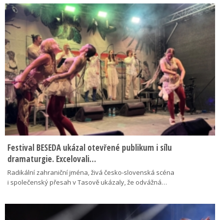
Festival BESEDA ukázal otevřené publikum i sílu
dramaturgie. Excelovali…
Radikální zahraniční jména, živá česko-slovenská scéna
i společenský přesah v Tasově ukázaly, že odvážná…