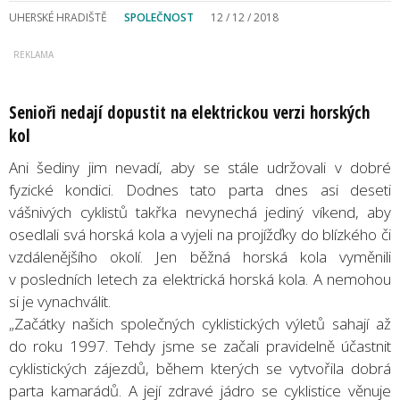
UHERSKÉ HRADIŠTĚ
SPOLEČNOST
12 / 12 / 2018
Senioři nedají dopustit na elektrickou verzi horských
kol
Ani šediny jim nevadí, aby se stále udržovali v dobré
fyzické kondici. Dodnes tato parta dnes asi deseti
vášnivých cyklistů takřka nevynechá jediný víkend, aby
osedlali svá horská kola a vyjeli na projížďky do blízkého či
vzdálenějšího okolí. Jen běžná horská kola vyměnili
v posledních letech za elektrická horská kola. A nemohou
si je vynachválit.
„Začátky našich společných cyklistických výletů sahají až
do roku 1997. Tehdy jsme se začali pravidelně účastnit
cyklistických zájezdů, během kterých se vytvořila dobrá
parta kamarádů. A její zdravé jádro se cyklistice věnuje