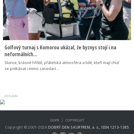
Golfový turnaj s Komorou ukázal, že byznys stojí i na
neformálních…
Slunce, krásné hřiště, přátelská atmosféra a lidé, kteří mají chuť
se potkávat i mimo zasedací…
|
GDPR
COPYRIGHT
Copyright © 2001-2026
DOBRÝ DEN S KURÝREM, a. s., ISSN 1213-1385