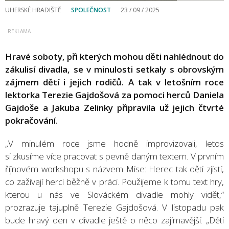
UHERSKÉ HRADIŠTĚ
SPOLEČNOST
23 / 09 / 2025
Hravé soboty, při kterých mohou děti nahlédnout do
zákulisí divadla, se v minulosti setkaly s obrovským
zájmem dětí i jejich rodičů. A tak v letošním roce
lektorka Terezie Gajdošová za pomoci herců Daniela
Gajdoše a Jakuba Zelinky připravila už jejich čtvrté
pokračování.
„V minulém roce jsme hodně improvizovali, letos
si zkusíme více pracovat s pevně daným textem. V prvním
říjnovém workshopu s názvem Mise: Herec tak děti zjistí,
co zažívají herci běžně v práci. Použijeme k tomu text hry,
kterou u nás ve Slováckém divadle mohly vidět,“
prozrazuje tajuplně Terezie Gajdošová. V listopadu pak
bude hravý den v divadle ještě o něco zajímavější. „Děti