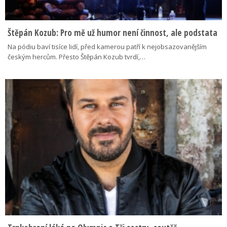
Štěpán Kozub: Pro mě už humor není činnost, ale podstata
Na pódiu baví tisíce lidí, před kamerou patří k nejobsazovanějším
českým hercům. Přesto Štěpán Kozub tvrdí,…