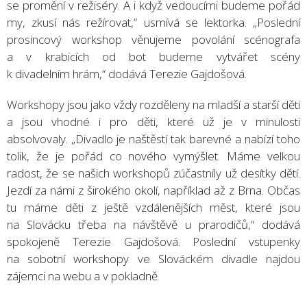
se promění v režiséry. A i když vedoucími budeme pořád
my, zkusí nás režírovat,“ usmívá se lektorka. „Poslední
prosincový workshop věnujeme povolání scénografa
a v krabicích od bot budeme vytvářet scény
k divadelním hrám,“ dodává Terezie Gajdošová.
Workshopy jsou jako vždy rozděleny na mladší a starší děti
a jsou vhodné i pro děti, které už je v minulosti
absolvovaly. „Divadlo je naštěstí tak barevné a nabízí toho
tolik, že je pořád co nového vymýšlet. Máme velkou
radost, že se našich workshopů zúčastnily už desítky dětí.
Jezdí za námi z širokého okolí, například až z Brna. Občas
tu máme děti z ještě vzdálenějších měst, které jsou
na Slovácku třeba na návštěvě u prarodičů,“ dodává
spokojeně Terezie Gajdošová. Poslední vstupenky
na sobotní workshopy ve Slováckém divadle najdou
zájemci na webu a v pokladně.