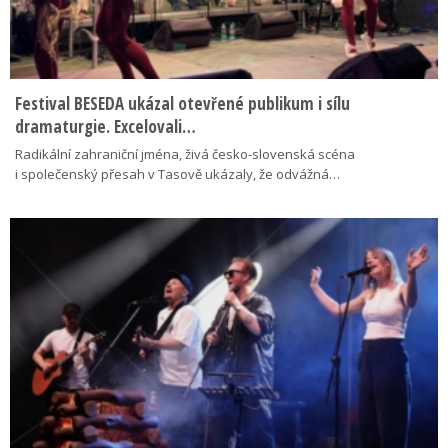
Festival BESEDA ukázal otevřené publikum i sílu
dramaturgie. Excelovali…
Radikální zahraniční jména, živá česko-slovenská scéna
i společenský přesah v Tasově ukázaly, že odvážná…