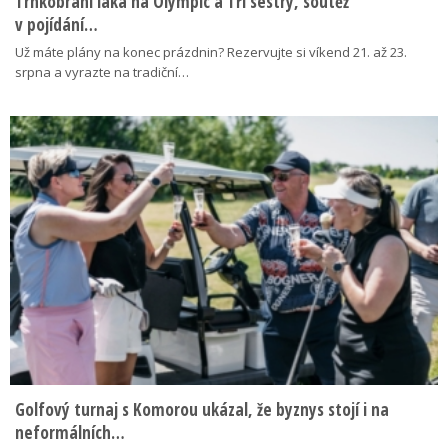
Trnkobraní láká na Olympic a Tři sestry, soutěž
v pojídání…
Už máte plány na konec prázdnin? Rezervujte si víkend 21. až 23.
srpna a vyrazte na tradiční…
Golfový turnaj s Komorou ukázal, že byznys stojí i na
neformálních…