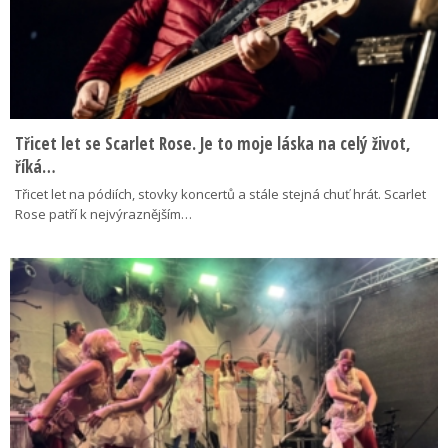
Třicet let se Scarlet Rose. Je to moje láska na celý život,
říká…
Třicet let na pódiích, stovky koncertů a stále stejná chuť hrát. Scarlet
Rose patří k nejvýraznějším…