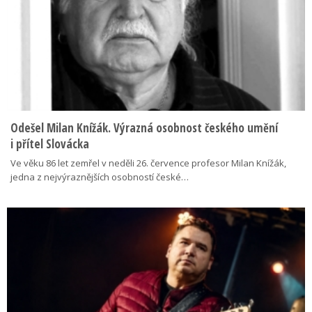
Odešel Milan Knížák. Výrazná osobnost českého umění
i přítel Slovácka
Ve věku 86 let zemřel v neděli 26. července profesor Milan Knížák,
jedna z nejvýraznějších osobností české…