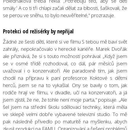
Poledňáková třeba řekla: ‚Potřebuju teď, aby se děti
smály.' A co ti tři chlapi začali dělat za blbosti, šaškovali, že
se perou ve sněhu, to bylo neuvěřitelné,“ prozrazuje.
Protekci od režis
é
rky by nepřijal
Žádné ze šesti dětí, které si ve filmu S tebou mě baví svět
zahrály, nepokračovalo v herecké kariéře. Marek Dvořák
ale přiznává, že si s touto možností pohrával. „Když jsem
se v osmé třídě rozhodoval, co dál, pár měsíců jsem
uvažoval i o konzervatoři. Ale paradoxně tím, jak jsem
chodil na přípravu k paní profesorce Koktové s dětmi
herců, jsem se na to vykašlal. Ony se bavily o tom, jak
rodiče hrají ve filmu, v divadle, učí na konzervatoři, a já
jsem zjistil, že ne, že tohle není moje parta,“ popisuje. „Ale
šel jsem na střední školu sdělovací techniky, která měla
ve sklepě velmi dobře vybavené televizní studio. To mě
pak následně přivedlo po maturitě na myšlenku, abych
zkusil produkci na FAMU. Organizování a řešení problémů