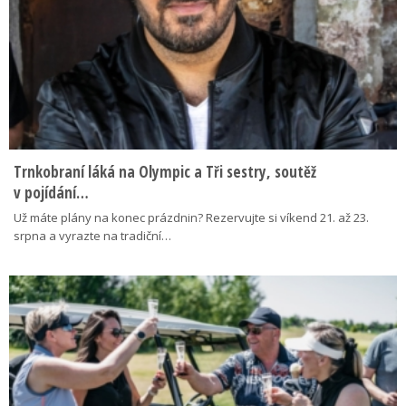
Trnkobraní láká na Olympic a Tři sestry, soutěž
v pojídání…
Už máte plány na konec prázdnin? Rezervujte si víkend 21. až 23.
srpna a vyrazte na tradiční…