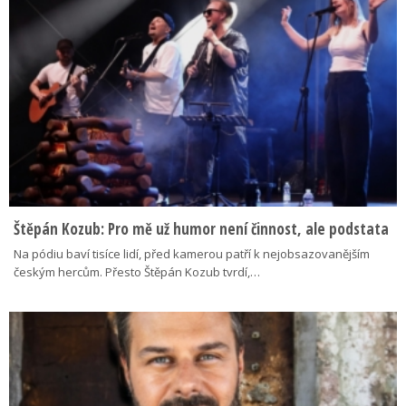
Štěpán Kozub: Pro mě už humor není činnost, ale podstata
Na pódiu baví tisíce lidí, před kamerou patří k nejobsazovanějším
českým hercům. Přesto Štěpán Kozub tvrdí,…