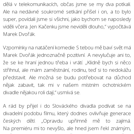
dělá v telekomunikacích, občas jsme se my dva potkali.
Ale na nedávné soukromé setkání přišel i on, a to bylo
super, povídali jsme si všichni, jako bychom se naposledy
viděli včera. Jen Kačenku jsme neviděli dlouho,“ vypočítává
Marek Dvořák.
Vzpomínky na natáčení komedie S tebou mě baví svět má
Marek Dvořák jednoznačně pozitivní. A nevylučuje ani to,
že se ke hraní jednou třeba i vrátí. „Klidně bych si něco
střihnul, ale mám zaměstnání, rodinu, teď si to nedokážu
představit. Ale možná se budu potřebovat na důchod
nějak zabavit, tak mi v našem místním ochotnickém
divadle nějakou roli dají,“ usmívá se.
A rád by přijel i do Slováckého divadla podívat se na
divadelní podobu filmu, který dodnes ovlivňuje generace
českých dětí. „Opravdu upřímně mě to zajímá.
Na premiéru mi to nevyšlo, ale hned jsem řekl známým,