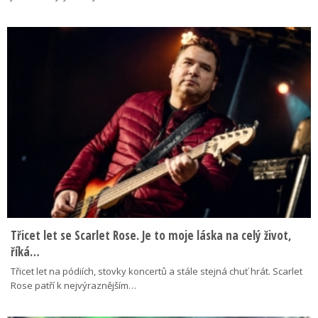
Třicet let se Scarlet Rose. Je to moje láska na celý život,
říká…
Třicet let na pódiích, stovky koncertů a stále stejná chuť hrát. Scarlet
Rose patří k nejvýraznějším…