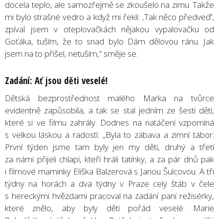
docela teplo, ale samozřejmě se zkoušelo na zimu. Takže
mi bylo strašné vedro a když mi řekli: ‚Tak něco předveď',
zpíval jsem v oteplovačkách nějakou vypalovačku od
Goťáka, tuším, že to snad bylo Dám dělovou ránu. Jak
jsem na to přišel, netuším,“ směje se.
Zadání: Ať jsou děti vesel
é
!
Dětská bezprostřednost malého Marka na tvůrce
evidentně zapůsobila, a tak se stal jedním ze šesti dětí,
které si ve filmu zahrály. Dodnes na natáčení vzpomíná
s velkou láskou a radostí. „Byla to zábava a zimní tábor.
První týden jsme tam byly jen my děti, druhý a třetí
za námi přijeli chlapi, kteří hráli tatínky, a za pár dnů pak
i filmové maminky Eliška Balzerová s Janou Šulcovou. A tři
týdny na horách a dva týdny v Praze celý štáb v čele
s hereckými hvězdami pracoval na zadání paní režisérky,
které znělo, aby byly děti pořád veselé. Marie