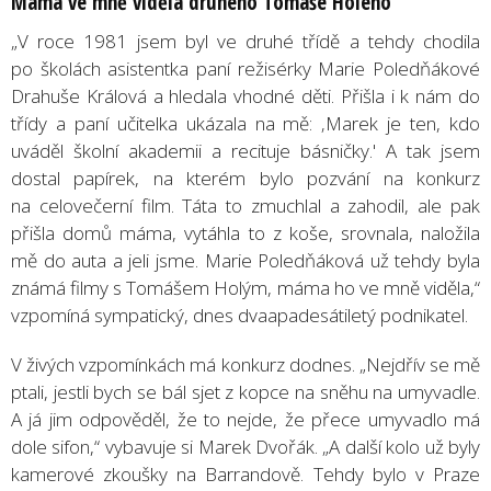
Máma ve mně viděla druh
é
ho Tomáš
e Hol
é
ho
„V roce 1981 jsem byl ve druhé třídě a tehdy chodila
po školách asistentka paní režisérky Marie Poledňákové
Drahuše Králová a hledala vhodné děti. Přišla i k nám do
třídy a paní učitelka ukázala na mě: ‚Marek je ten, kdo
uváděl školní akademii a recituje básničky.' A tak jsem
dostal papírek, na kterém bylo pozvání na konkurz
na celovečerní film. Táta to zmuchlal a zahodil, ale pak
přišla domů máma, vytáhla to z koše, srovnala, naložila
mě do auta a jeli jsme. Marie Poledňáková už tehdy byla
známá filmy s Tomášem Holým, máma ho ve mně viděla,“
vzpomíná sympatický, dnes dvaapadesátiletý podnikatel.
V živých vzpomínkách má konkurz dodnes. „Nejdřív se mě
ptali, jestli bych se bál sjet z kopce na sněhu na umyvadle.
A já jim odpověděl, že to nejde, že přece umyvadlo má
dole sifon,“ vybavuje si Marek Dvořák. „A další kolo už byly
kamerové zkoušky na Barrandově. Tehdy bylo v Praze