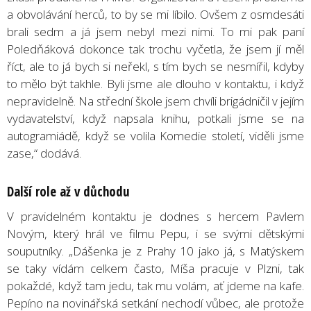
a obvolávání herců, to by se mi líbilo. Ovšem z osmdesáti
brali sedm a já jsem nebyl mezi nimi. To mi pak paní
Poledňáková dokonce tak trochu vyčetla, že jsem jí měl
říct, ale to já bych si neřekl, s tím bych se nesmířil, kdyby
to mělo být takhle. Byli jsme ale dlouho v kontaktu, i když
nepravidelně. Na střední škole jsem chvíli brigádničil v jejím
vydavatelství, když napsala knihu, potkali jsme se na
autogramiádě, když se volila Komedie století, viděli jsme
zase,“ dodává.
Další
role a
ž v důchodu
V pravidelném kontaktu je dodnes s hercem Pavlem
Novým, který hrál ve filmu Pepu, i se svými dětskými
souputníky. „Dášenka je z Prahy 10 jako já, s Matýskem
se taky vídám celkem často, Míša pracuje v Plzni, tak
pokaždé, když tam jedu, tak mu volám, ať jdeme na kafe.
Pepíno na novinářská setkání nechodí vůbec, ale protože