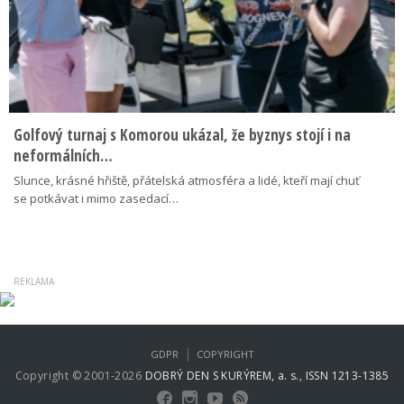
Golfový turnaj s Komorou ukázal, že byznys stojí i na
neformálních…
Slunce, krásné hřiště, přátelská atmosféra a lidé, kteří mají chuť
se potkávat i mimo zasedací…
|
GDPR
COPYRIGHT
Copyright © 2001-2026
DOBRÝ DEN S KURÝREM, a. s., ISSN 1213-1385