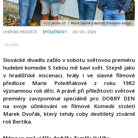
Foto:
archiv SD / Marek Dvořák s dalšími filmovými kolegy.
UHERSKÉ HRADIŠTĚ
SPOLEČNOST
09 / 05 / 2026
Slovácké divadlo zažilo v sobotu světovou premiéru
hudební komedie S tebou mě baví svět. Stejně jako
v hradišťské inscenaci, hrály i ve slavné filmové
předloze Marie Poledňákové z roku 1982
významnou roli děti. A právě při příležitosti světové
premiéry zavzpomínal speciálně pro DOBRÝ DEN
na svoje účinkování ve filmové Komedii století
Marek Dvořák, který tehdy coby devítiletý ztvárnil
roli Bertíka.