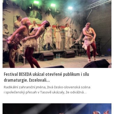
Festival BESEDA ukázal otevřené publikum i sílu
dramaturgie. Excelovali…
Radikální zahraniční jména, živá česko-slovenská scéna
i společenský přesah v Tasově ukázaly, že odvážná…