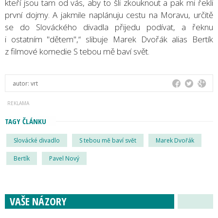
kteří jsou tam od vás, aby to šli zkouknout a pak mi řekli
první dojmy. A jakmile naplánuju cestu na Moravu, určitě
se do Slováckého divadla přijedu podívat, a řeknu
i ostatním "dětem",“ slibuje Marek Dvořák alias Bertík
z filmové komedie S tebou mě baví svět.
autor:
vrt
TAGY ČLÁNKU
Slovácké divadlo
S tebou mě baví svět
Marek Dvořák
Bertík
Pavel Nový
VAŠE NÁZORY