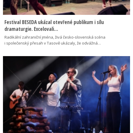
Festival BESEDA ukázal otevřené publikum i sílu
dramaturgie. Excelovali…
Radikální zahraniční jména, živá česko-slovenská scéna
i společenský přesah v Tasově ukázaly, že odvážná…