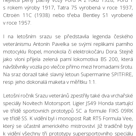
s rokem výroby 1917, Tatra 75 vyrobená v roce 1937,
Citroën 11C (1938) nebo třeba Bentley S1 vyrobené
v roce 1957.
I na letošním srazu se představila legenda českého
veteránismu Antonín Pavelka se svými replikami parního
motocyklu Ropel, monokola či elektrokočáru Dora. Stejně
jako vloni přijela zelená parní lokomotiva BS 200, která
návštěvníky vozila po vlečce přímo mezi hromadami šrotu.
Na sraz dorazil také slavný letoun Supermarine SPITFIRE,
resp. jeho dokonalá maketa v měřítku 1:1.
Letošní ročník Srazu veteránů zpestřily také dva vrchařské
speciály Novitech Motorsport. Ligier JS49 Honda startující
ve třídě sportovních prototypů SC a formule FIKS 09RK
ve třídě SS. K vidění byl i monopost Ralt RT5 Formula Vee,
který se účastnil amerického mistrovství. Již tradičně byly
k vidění všechny tři prototypy supersportovního speciálu