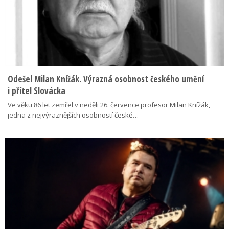
Odešel Milan Knížák. Výrazná osobnost českého umění
i přítel Slovácka
Ve věku 86 let zemřel v neděli 26. července profesor Milan Knížák,
jedna z nejvýraznějších osobností české…