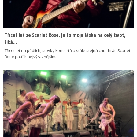
Třicet let se Scarlet Rose. Je to moje láska na celý život,
říká…
Třicet let na pódiích, stovky koncertů a stále stejná chuť hrát. Scarlet
Rose patří k nejvýraznějším…