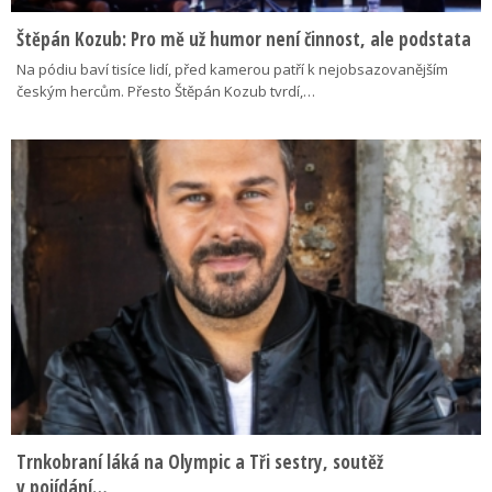
Štěpán Kozub: Pro mě už humor není činnost, ale podstata
Na pódiu baví tisíce lidí, před kamerou patří k nejobsazovanějším
českým hercům. Přesto Štěpán Kozub tvrdí,…
Trnkobraní láká na Olympic a Tři sestry, soutěž
v pojídání…