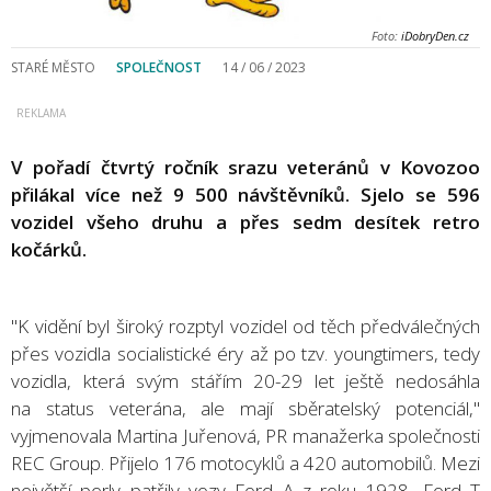
Foto:
iDobryDen.cz
STARÉ MĚSTO
SPOLEČNOST
14 / 06 / 2023
V pořadí čtvrtý ročník srazu veteránů v Kovozoo
přilákal více než 9 500 návštěvníků. Sjelo se 596
vozidel všeho druhu a přes sedm desítek retro
kočárků.
"K vidění byl široký rozptyl vozidel od těch předválečných
přes vozidla socialistické éry až po tzv. youngtimers, tedy
vozidla, která svým stářím 20-29 let ještě nedosáhla
na status veterána, ale mají sběratelský potenciál,"
vyjmenovala Martina Juřenová, PR manažerka společnosti
REC Group. Přijelo 176 motocyklů a 420 automobilů. Mezi
největší perly patřily vozy Ford A z roku 1928, Ford T