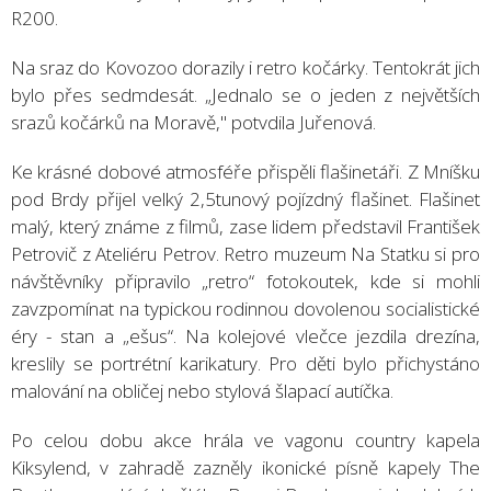
R200.
Na sraz do Kovozoo dorazily i retro kočárky. Tentokrát jich
bylo přes sedmdesát. „Jednalo se o jeden z největších
srazů kočárků na Moravě," potvdila Juřenová.
Ke krásné dobové atmosféře přispěli flašinetáři. Z Mníšku
pod Brdy přijel velký 2,5tunový pojízdný flašinet. Flašinet
malý, který známe z filmů, zase lidem představil František
Petrovič z Ateliéru Petrov. Retro muzeum Na Statku si pro
návštěvníky připravilo „retro“ fotokoutek, kde si mohli
zavzpomínat na typickou rodinnou dovolenou socialistické
éry - stan a „ešus“. Na kolejové vlečce jezdila drezína,
kreslily se portrétní karikatury. Pro děti bylo přichystáno
malování na obličej nebo stylová šlapací autíčka.
Po celou dobu akce hrála ve vagonu country kapela
Kiksylend, v zahradě zazněly ikonické písně kapely The