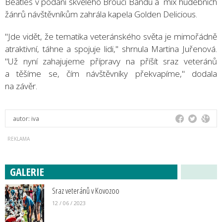
Beatles v podání skvělého Brouci Bandu a mix hudebních
žánrů návštěvníkům zahrála kapela Golden Delicious.
"Jde vidět, že tematika veteránského světa je mimořádně
atraktivní, táhne a spojuje lidi," shrnula Martina Juřenová.
"Už nyní zahajujeme přípravy na příšít sraz veteránů
a těšíme se, čím návštěvníky překvapíme," dodala
na závěr.
autor:
iva
GALERIE
Sraz veteránů v Kovozoo
12 / 06 / 2023