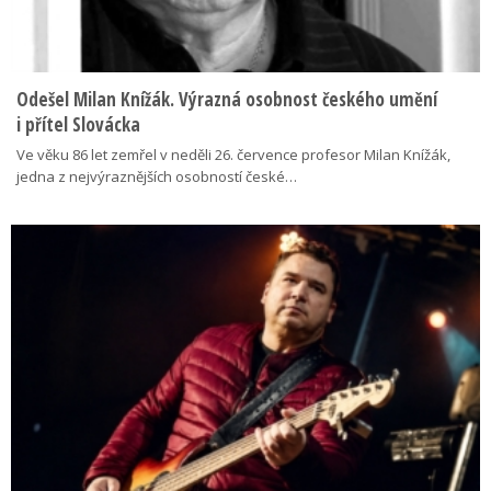
Odešel Milan Knížák. Výrazná osobnost českého umění
i přítel Slovácka
Ve věku 86 let zemřel v neděli 26. července profesor Milan Knížák,
jedna z nejvýraznějších osobností české…