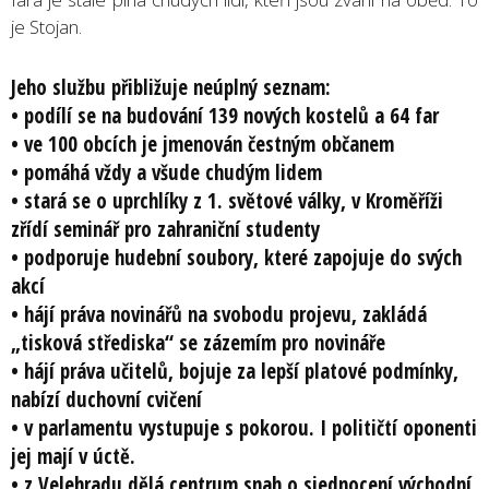
je Stojan.
Jeho službu přibližuje neúplný seznam:
• podílí se na budování 139 nových kostelů a 64 far
• ve 100 obcích je jmenován čestným občanem
• pomáhá vždy a všude chudým lidem
• stará se o uprchlíky z 1. světové války, v Kroměříži
zřídí seminář pro zahraniční studenty
• podporuje hudební soubory, které zapojuje do svých
akcí
• hájí práva novinářů na svobodu projevu, zakládá
„tisková střediska“ se zázemím pro novináře
• hájí práva učitelů, bojuje za lepší platové podmínky,
nabízí duchovní cvičení
• v parlamentu vystupuje s pokorou. I političtí oponenti
jej mají v úctě.
• z Velehradu dělá centrum snah o sjednocení východní