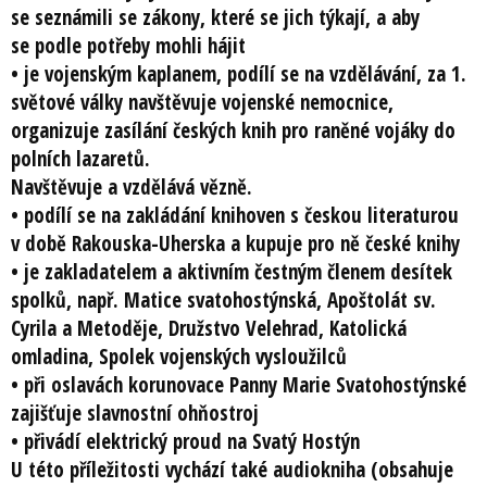
se seznámili se zákony, které se jich týkají, a aby
se podle potřeby mohli hájit
• je vojenským kaplanem, podílí se na vzdělávání, za 1.
světové války navštěvuje vojenské nemocnice,
organizuje zasílání českých knih pro raněné vojáky do
polních lazaretů.
Navštěvuje a vzdělává vězně.
• podílí se na zakládání knihoven s českou literaturou
v době Rakouska-Uherska a kupuje pro ně české knihy
• je zakladatelem a aktivním čestným členem desítek
spolků, např. Matice svatohostýnská, Apoštolát sv.
Cyrila a Metoděje, Družstvo Velehrad, Katolická
omladina, Spolek vojenských vysloužilců
• při oslavách korunovace Panny Marie Svatohostýnské
zajišťuje slavnostní ohňostroj
• přivádí elektrický proud na Svatý Hostýn
U této příležitosti vychází také audiokniha (obsahuje