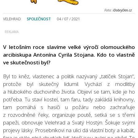
Foto:
iDobryDen.cz
VELEHRAD
SPOLEČNOST
04 / 07 / 2021
V letošním roce slavíme velké výročí olomouckého
arcibiskupa Antonína Cyrila Stojana. Kdo to vlastně
ve skutečnosti byl?
Byl to kněz, vlastenec a politik nazývaný „tatíček Stojan“,
protože byl skutečný lidumil. Vychází z modlitby
a hlubokého duchovního života. Objeví se tam, kde je ho
potřeba. Tu staví kostel, tam faru, tady zakládá knihovny,
tam pomáhá s hasiči u požáru nebo zachraňuje
z rozvodněné řeky, organizuje poutě, setká se s třemi
papeži, obnovuje Velehrad a Svatý Hostýn. Šokuje svými
projevy lásky. Prosebníkovi na ulici dá vlastní boty a kabát,
fara je stále plná chudých lidí, kteří jsou zváni na oběd. To