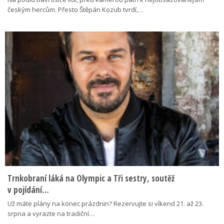
českým hercům. Přesto Štěpán Kozub tvrdí,…
Trnkobraní láká na Olympic a Tři sestry, soutěž
v pojídání…
Už máte plány na konec prázdnin? Rezervujte si víkend 21. až 23.
srpna a vyrazte na tradiční…