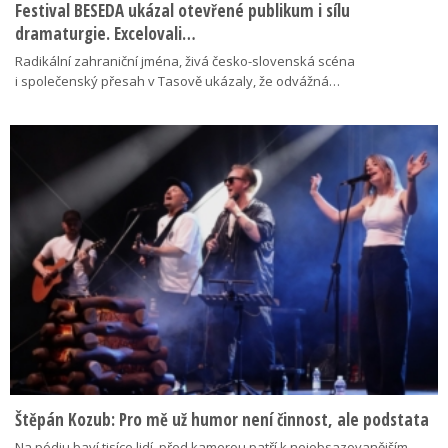
Festival BESEDA ukázal otevřené publikum i sílu
dramaturgie. Excelovali…
Radikální zahraniční jména, živá česko-slovenská scéna
i společenský přesah v Tasově ukázaly, že odvážná…
Štěpán Kozub: Pro mě už humor není činnost, ale podstata
Na pódiu baví tisíce lidí, před kamerou patří k nejobsazovanějším