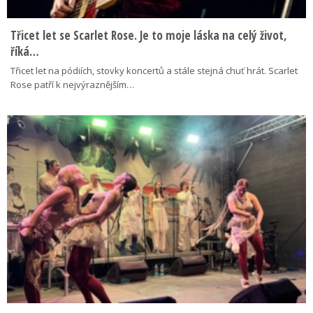
Třicet let se Scarlet Rose. Je to moje láska na celý život,
říká…
Třicet let na pódiích, stovky koncertů a stále stejná chuť hrát. Scarlet
Rose patří k nejvýraznějším…