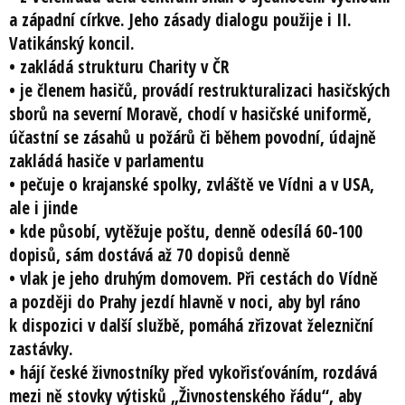
a západní církve. Jeho zásady dialogu použije i II.
Vatikánský koncil.
• zakládá strukturu Charity v ČR
• je členem hasičů, provádí restrukturalizaci hasičských
sborů na severní Moravě, chodí v hasičské uniformě,
účastní se zásahů u požárů či během povodní, údajně
zakládá hasiče v parlamentu
• pečuje o krajanské spolky, zvláště ve Vídni a v USA,
ale i jinde
• kde působí, vytěžuje poštu, denně odesílá 60-100
dopisů, sám dostává až 70 dopisů denně
• vlak je jeho druhým domovem. Při cestách do Vídně
a později do Prahy jezdí hlavně v noci, aby byl ráno
k dispozici v další službě, pomáhá zřizovat železniční
zastávky.
• hájí české živnostníky před vykořisťováním, rozdává
mezi ně stovky výtisků „Živnostenského řádu“, aby