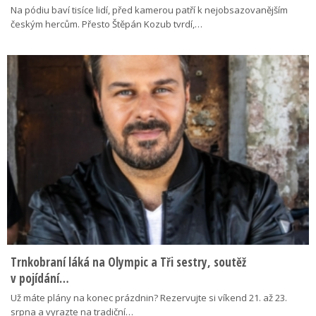
Na pódiu baví tisíce lidí, před kamerou patří k nejobsazovanějším
českým hercům. Přesto Štěpán Kozub tvrdí,…
Trnkobraní láká na Olympic a Tři sestry, soutěž
v pojídání…
Už máte plány na konec prázdnin? Rezervujte si víkend 21. až 23.
srpna a vyrazte na tradiční…