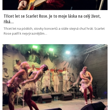
Třicet let se Scarlet Rose. Je to moje láska na celý život,
říká…
Třicet let na pódiích, stovky koncertů a stále stejná chuť hrát. Scarlet
Rose patří k nejvýraznějším…