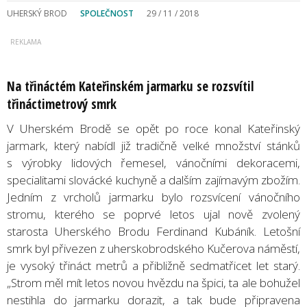
UHERSKÝ BROD
SPOLEČNOST
29 / 11 / 2018
Na třináctém Kateřinském jarmarku se rozsvítil
třináctimetrový smrk
V Uherském Brodě se opět po roce konal Kateřinský
jarmark, který nabídl již tradičně velké množství stánků
s výrobky lidových řemesel, vánočními dekoracemi,
specialitami slovácké kuchyně a dalším zajímavým zbožím.
Jedním z vrcholů jarmarku bylo rozsvícení vánočního
stromu, kterého se poprvé letos ujal nově zvolený
starosta Uherského Brodu Ferdinand Kubáník. Letošní
smrk byl přivezen z uherskobrodského Kučerova náměstí,
je vysoký třináct metrů a přibližně sedmatřicet let starý.
„Strom měl mít letos novou hvězdu na špici, ta ale bohužel
nestihla do jarmarku dorazit, a tak bude připravena