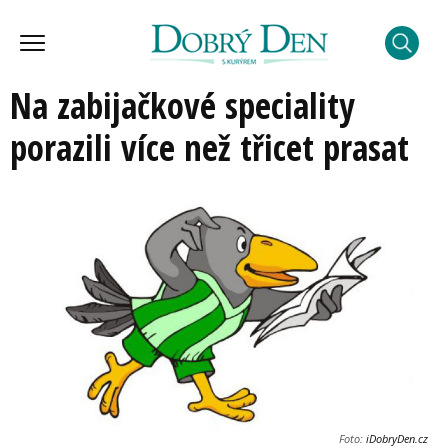
Na zabijačkové speciality
porazili více než třicet prasat
Foto:
iDobryDen.cz