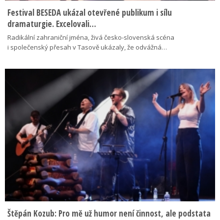
Festival BESEDA ukázal otevřené publikum i sílu
dramaturgie. Excelovali…
Radikální zahraniční jména, živá česko-slovenská scéna
i společenský přesah v Tasově ukázaly, že odvážná…
Štěpán Kozub: Pro mě už humor není činnost, ale podstata