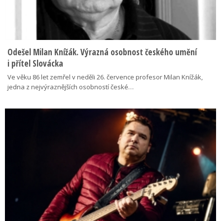
Odešel Milan Knížák. Výrazná osobnost českého umění
i přítel Slovácka
Ve věku 86 let zemřel v neděli 26. července profesor Milan Knížák,
jedna z nejvýraznějších osobností české…