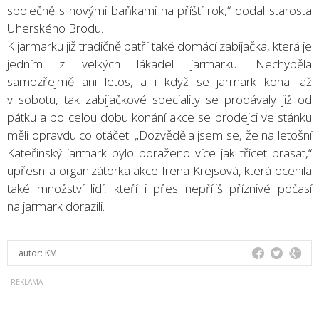
společně s novými baňkami na příští rok,“ dodal starosta
Uherského Brodu.
K jarmarku již tradičně patří také domácí zabijačka, která je
jedním z velkých lákadel jarmarku. Nechyběla
samozřejmě ani letos, a i když se jarmark konal až
v sobotu, tak zabijačkové speciality se prodávaly již od
pátku a po celou dobu konání akce se prodejci ve stánku
měli opravdu co otáčet. „Dozvěděla jsem se, že na letošní
Kateřinský jarmark bylo poraženo více jak třicet prasat,“
upřesnila organizátorka akce Irena Krejsová, která ocenila
také množství lidí, kteří i přes nepříliš příznivé počasí
na jarmark dorazili.
autor:
KM