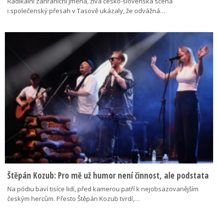
Radikální zahraniční jména, živá česko-slovenská scéna
i společenský přesah v Tasově ukázaly, že odvážná…
Štěpán Kozub: Pro mě už humor není činnost, ale podstata
Na pódiu baví tisíce lidí, před kamerou patří k nejobsazovanějším
českým hercům. Přesto Štěpán Kozub tvrdí,…