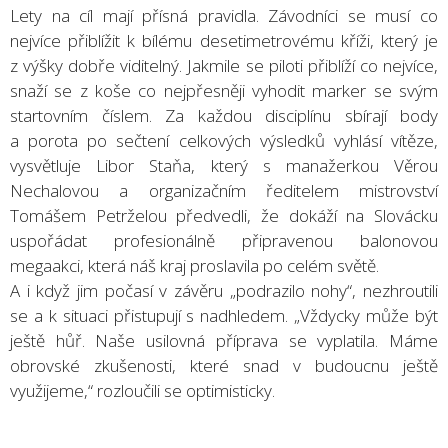
Lety na cíl mají přísná pravidla. Závodníci se musí co
nejvíce přiblížit k bílému desetimetrovému kříži, který je
z výšky dobře viditelný. Jakmile se piloti přiblíží co nejvíce,
snaží se z koše co nejpřesněji vyhodit marker se svým
startovním číslem. Za každou disciplínu sbírají body
a porota po sečtení celkových výsledků vyhlásí vítěze,
vysvětluje Libor Staňa, který s manažerkou Věrou
Nechalovou a organizačním ředitelem mistrovství
Tomášem Petrželou předvedli, že dokáží na Slovácku
uspořádat profesionálně připravenou balonovou
megaakci, která náš kraj proslavila po celém světě.
A i když jim počasí v závěru „podrazilo nohy“, nezhroutili
se a k situaci přistupují s nadhledem. „Vždycky může být
ještě hůř. Naše usilovná příprava se vyplatila. Máme
obrovské zkušenosti, které snad v budoucnu ještě
využijeme,“ rozloučili se optimisticky.