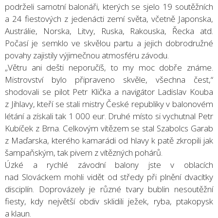
podrželi samotní balonáři, kterých se sjelo 19 soutěžních
a 24 fiestových z jedenácti zemí světa, včetně Japonska,
Austrálie, Norska, Litvy, Ruska, Rakouska, Řecka atd.
Počasí je semklo ve skvělou partu a jejich dobrodružné
povahy zajistily výjimečnou atmosféru závodu.
„Větru ani dešti neporučíš, to my moc dobře známe.
Mistrovství bylo připraveno skvěle, všechna čest,“
shodovali se pilot Petr Klička a navigátor Ladislav Kouba
z Jihlavy, kteří se stali mistry České republiky v balonovém
létání a získali tak 1 000 eur. Druhé místo si vychutnal Petr
Kubíček z Brna. Celkovým vítězem se stal Szabolcs Garab
z Maďarska, kterého kamarádi od hlavy k patě zkropili jak
šampaňským, tak pivem z vítězných pohárů.
Úzké a rychlé závodní balony jste v oblacích
nad Slováckem mohli vidět od středy při plnění dvacítky
disciplín. Doprovázely je různé tvary bublin nesoutěžní
fiesty, kdy největší obdiv sklidili ježek, ryba, ptakopysk
a klaun.