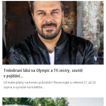
Trnkobraní láká na Olympic a Tři sestry, soutěž
v pojídání…
Už máte plány na konec prázdnin? Rezervujte si víkend 21. až 23.
srpna a vyrazte na tradiční…