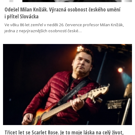
Odešel Milan Knížák. Výrazná osobnost českého umění
i přítel Slovácka
Ve věku 86 let zemřel v neděli 26. července profesor Milan Knížák,
jedna z nejvýraznějších osobností české…
Třicet let se Scarlet Rose. Je to moje láska na celý život,