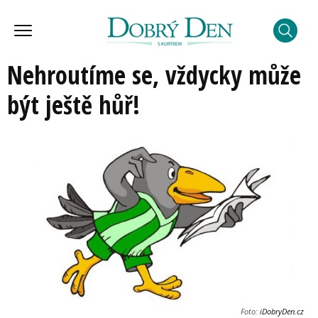
Nehroutíme se, vždycky může
být ještě hůř!
Foto:
iDobryDen.cz