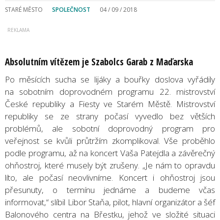
STARÉ MĚSTO
SPOLEČNOST
04 / 09 / 2018
Absolutním vítězem je Szabolcs Garab z Maďarska
Po měsících sucha se lijáky a bouřky doslova vyřádily
na sobotním doprovodném programu 22. mistrovství
České republiky a Fiesty ve Starém Městě. Mistrovství
republiky se ze strany počasí vyvedlo bez větších
problémů, ale sobotní doprovodný program pro
veřejnost se kvůli průtržím zkomplikoval. Vše proběhlo
podle programu, až na koncert Vaša Patejdla a závěrečný
ohňostroj, které musely být zrušeny. „Je nám to opravdu
líto, ale počasí neovlivníme. Koncert i ohňostroj jsou
přesunuty, o termínu jednáme a budeme včas
informovat,“ slíbil Libor Staňa, pilot, hlavní organizátor a šéf
Balonového centra na Břestku, jehož ve složité situaci