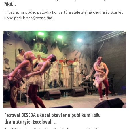
říká…
Třicet let na pódiích, stovky koncertů a stále stejná chuť hrát. Scarlet
Rose patří k nejvýraznějším…
Festival BESEDA ukázal otevřené publikum i sílu
dramaturgie. Excelovali…