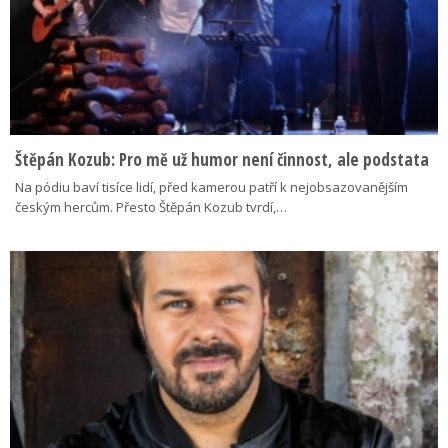
Štěpán Kozub: Pro mě už humor není činnost, ale podstata
Na pódiu baví tisíce lidí, před kamerou patří k nejobsazovanějším
českým hercům. Přesto Štěpán Kozub tvrdí,…