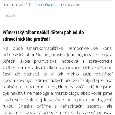
UHERSKÉ HRADIŠTĚ
SPOLEČNOST
17 / 07 / 2018
Příměstský tábor nabídl dětem pohled do
zdravotnického protředí
Na půdě Uherskohradišťské nemocnice se konal
příměstský tábor Skalpel, prosím! Jeho organizace se ujala
Střední škola průmyslová, hotelová a zdravotnická
v Uherském Hradišti. Celkem dvaadvacet dětí ve věku od
šesti do patnácti let si tak mohlo zažít prostředí
specializovaných zdravotnických učeben školy, stejně jako
reálné prostory nemocnice. „Hned na začátku týdne jsme
byli navštívit hematologii a mikrobiologii, absolvovali jsme
i zábavné školení, jak správně postupovat při hygieně
rukou. Dneska cvičíme s rehabilitační sestrou, ale
zvládáme i pobyt v přírodě a nějaké ty výlety,“ popsala