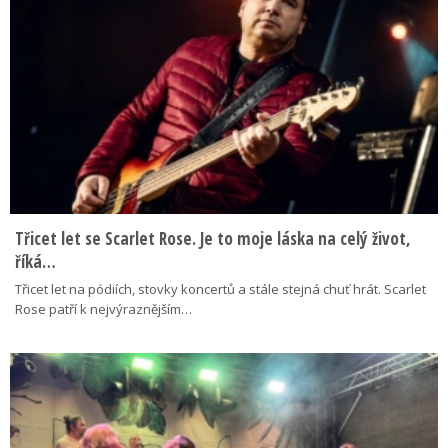
Třicet let se Scarlet Rose. Je to moje láska na celý život,
říká…
Třicet let na pódiích, stovky koncertů a stále stejná chuť hrát. Scarlet
Rose patří k nejvýraznějším…