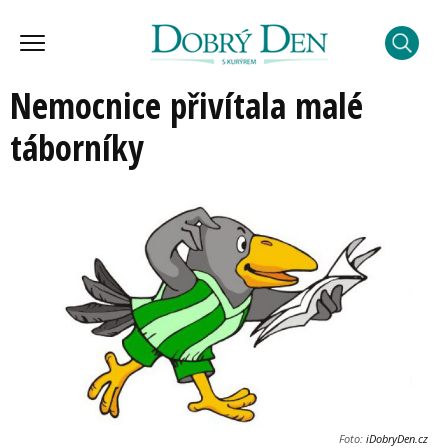
Nemocnice přivítala malé
táborníky
Foto:
iDobryDen.cz