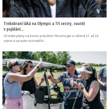
Trnkobraní láká na Olympic a Tři sestry, soutěž
v pojídání…
Už máte plány na konec prázdnin? Rezervujte si víkend 21. až 23.
srpna a vyrazte na tradiční…