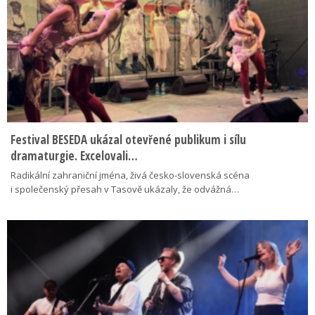
Festival BESEDA ukázal otevřené publikum i sílu
dramaturgie. Excelovali…
Radikální zahraniční jména, živá česko-slovenská scéna
i společenský přesah v Tasově ukázaly, že odvážná…