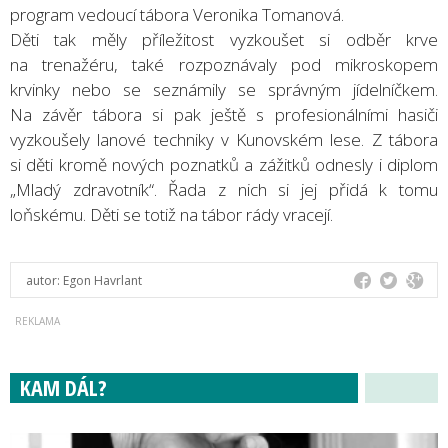
program vedoucí tábora Veronika Tomanová.
Děti tak měly příležitost vyzkoušet si odběr krve
na trenažéru, také rozpoznávaly pod mikroskopem
krvinky nebo se seznámily se správným jídelníčkem.
Na závěr tábora si pak ještě s profesionálními hasiči
vyzkoušely lanové techniky v Kunovském lese. Z tábora
si děti kromě nových poznatků a zážitků odnesly i diplom
„Mladý zdravotník“. Řada z nich si jej přidá k tomu
loňskému. Děti se totiž na tábor rády vracejí.
autor:
Egon Havrlant
KAM DÁL?