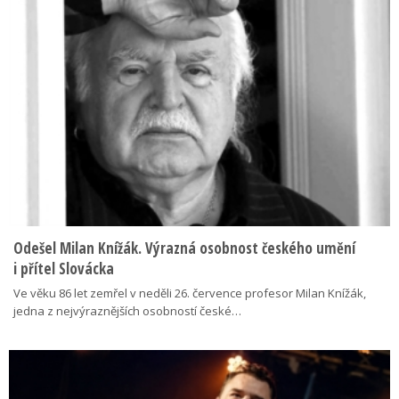
Odešel Milan Knížák. Výrazná osobnost českého umění
i přítel Slovácka
Ve věku 86 let zemřel v neděli 26. července profesor Milan Knížák,
jedna z nejvýraznějších osobností české…