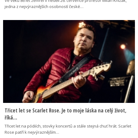
Ve věku 86 let zemřel v neděli 26. července profesor Milan Knížák,
jedna z nejvýraznějších osobností české…
Třicet let se Scarlet Rose. Je to moje láska na celý život,
říká…
Třicet let na pódiích, stovky koncertů a stále stejná chuť hrát. Scarlet
Rose patří k nejvýraznějším…