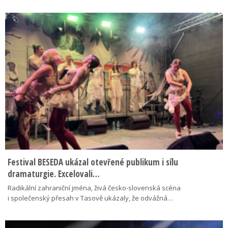
Festival BESEDA ukázal otevřené publikum i sílu
dramaturgie. Excelovali…
Radikální zahraniční jména, živá česko-slovenská scéna
i společenský přesah v Tasově ukázaly, že odvážná…