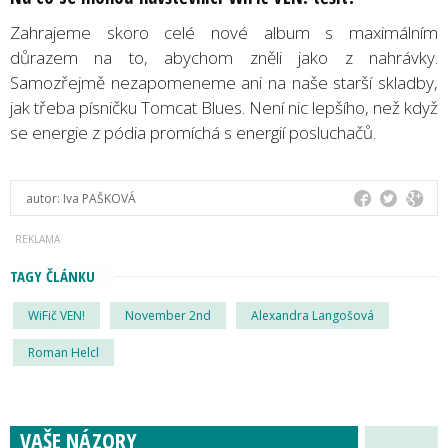
Zahrajeme skoro celé nové album s maximálním
důrazem na to, abychom zněli jako z nahrávky.
Samozřejmě nezapomeneme ani na naše starší skladby,
jak třeba písničku Tomcat Blues. Není nic lepšího, než když
se energie z pódia promíchá s energií posluchačů.
autor:
Iva PAŠKOVÁ
TAGY ČLÁNKU
WiFič VEN!
November 2nd
Alexandra Langošová
Roman Helcl
VAŠE NÁZORY