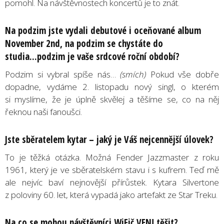
pomohl. Na návštěvnostech koncertů je to znát.
Na podzim jste vydali debutové i oceňované album
November 2nd, na podzim se chystáte do
studia...podzim je vaše srdcové roční období?
Podzim si vybral spíše nás…
(smích)
Pokud vše dobře
dopadne, vydáme 2. listopadu nový singl, o kterém
si myslíme, že je úplně skvělej a těšíme se, co na něj
řeknou naši fanoušci.
Jste sběratelem kytar – jaký je Váš nejcennější úlovek?
To je těžká otázka. Možná Fender Jazzmaster z roku
1961, který je ve sběratelském stavu i s kufrem. Teď mě
ale nejvíc baví nejnovější přírůstek. Kytara Silvertone
z poloviny 60. let, která vypadá jako artefakt ze Star Treku.
Na co se mohou návštěvníci WiFič VEN! těšit?