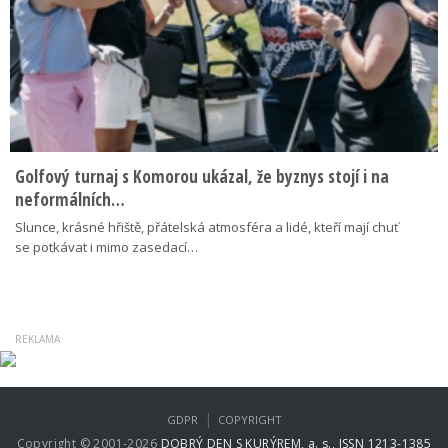
Golfový turnaj s Komorou ukázal, že byznys stojí i na
neformálních…
Slunce, krásné hřiště, přátelská atmosféra a lidé, kteří mají chuť
se potkávat i mimo zasedací…
|
GDPR
COPYRIGHT
Copyright © 2001-2026
DOBRÝ DEN S KURÝREM, a. s., ISSN 1213-1385