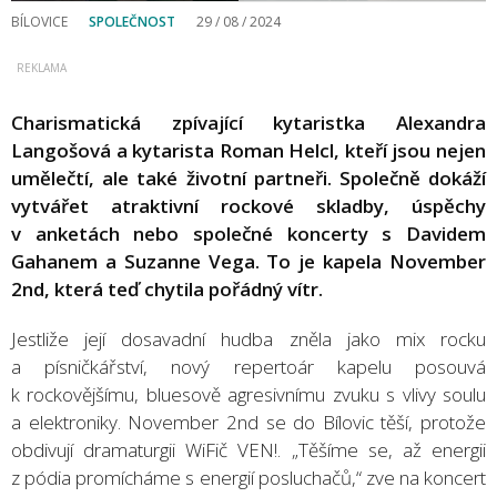
BÍLOVICE
SPOLEČNOST
29 / 08 / 2024
Charismatická zpívající kytaristka Alexandra
Langošová a kytarista Roman Helcl, kteří jsou nejen
umělečtí, ale také životní partneři. Společně dokáží
vytvářet atraktivní rockové skladby, úspěchy
v anketách nebo společné koncerty s Davidem
Gahanem a Suzanne Vega. To je kapela November
2nd, která teď chytila pořádný vítr.
Jestliže její dosavadní hudba zněla jako mix rocku
a písničkářství, nový repertoár kapelu posouvá
k rockovějšímu, bluesově agresivnímu zvuku s vlivy soulu
a elektroniky. November 2nd se do Bílovic těší, protože
obdivují dramaturgii WiFič VEN!. „Těšíme se, až energii
z pódia promícháme s energií posluchačů,“ zve na koncert