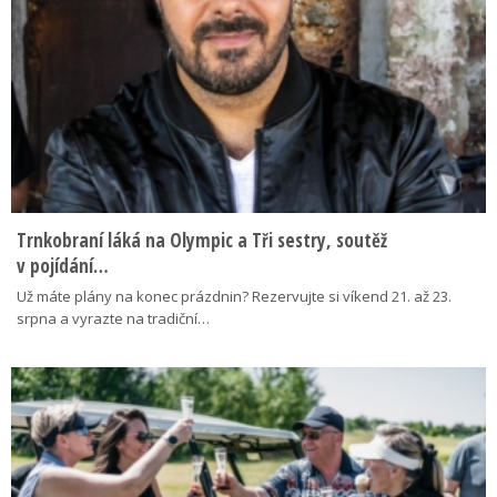
Trnkobraní láká na Olympic a Tři sestry, soutěž
v pojídání…
Už máte plány na konec prázdnin? Rezervujte si víkend 21. až 23.
srpna a vyrazte na tradiční…