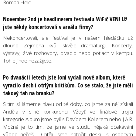
Roman Helcl.
November 2nd je headlinerem festivalu WiFič VEN! Už
jste někdy koncertovali v areálu firmy?
Nekoncertovali, ale festival je v našem hledáčku už
dlouho. Zejména kvůli skvělé dramaturgii. Koncerty,
výstavy, živé rozhovory, divadlo nebo potlach v kempu.
Tohle jinde nezažijete.
Po dvanácti letech jste loni vydali nové album, které
vyrazilo dech i otrlým kritikům. Co se stalo, že jste měli
takový tah na branku?
S tím si lámeme hlavu od té doby, co jsme za něj získali
Anděla v silné konkurenci. Vždyť ve finálové trojici
kategorie Album jsme byli s Davidem Kollerem nebo J.A.R.
Možná je to tím, že jsme ve studiu nějaká očekávání
vůbec neřešili. Chtěli jsme natočit desku s osobitým