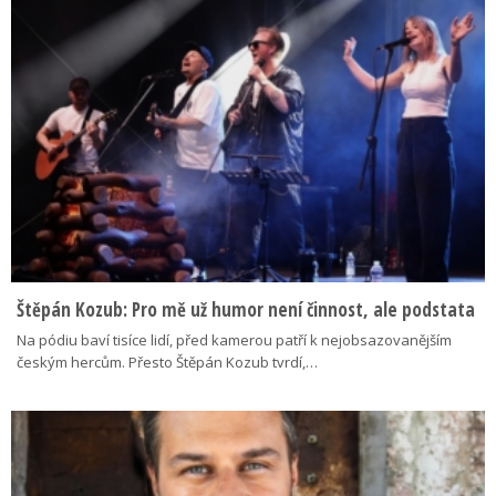
Štěpán Kozub: Pro mě už humor není činnost, ale podstata
Na pódiu baví tisíce lidí, před kamerou patří k nejobsazovanějším
českým hercům. Přesto Štěpán Kozub tvrdí,…