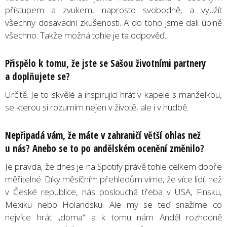
přístupem a zvukem, naprosto svobodně, a využít
všechny dosavadní zkušenosti. A do toho jsme dali úplně
všechno. Takže možná tohle je ta odpověď.
Přispělo k tomu, že jste se Sašou životními partnery
a doplňujete se?
Určitě. Je to skvělé a inspirující hrát v kapele s manželkou,
se kterou si rozumím nejen v životě, ale i v hudbě.
Nepřipadá vám, že máte v zahraničí větší ohlas než
u nás? Anebo se to po andělském ocenění změnilo?
Je pravda, že dnes je na Spotify právě tohle celkem dobře
měřitelné. Díky měsíčním přehledům víme, že více lidí, než
v České republice, nás poslouchá třeba v USA, Finsku,
Mexiku nebo Holandsku. Ale my se teď snažíme co
nejvíce hrát „doma“ a k tomu nám Anděl rozhodně