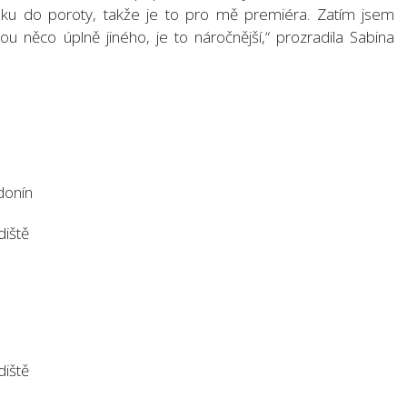
ídku do poroty, takže je to pro mě premiéra. Zatím jsem
sou něco úplně jiného, je to náročnější,“ prozradila Sabina
odonín
diště
diště