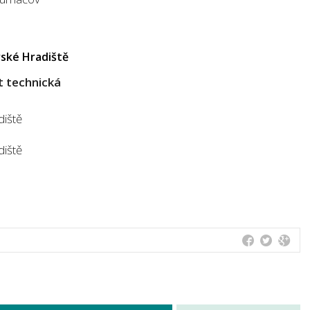
ské Hradiště
t technická
diště
diště