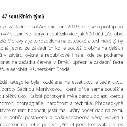
ě 47 soutěžních týmů
 ze základních kol Aerobic Tour 2019, kde se o postup do
47 skupin, ve kterých soutěžilo více jak 600 dětí. „Aerobic
celé Moravy a je to rozdělena na estetické a technické týmy
ná jedno ze základních kol a soutěž probíhá na dalších
í v závěru května a republikové finále, kde se potkáme
onat na začátku června v Brně,“ upřesnila základní fakta
šéfuje aerobiku v Uherském Brodě.
aždá kategorie byla rozdělena na estetickou a technickou.
poroty Sabinou Morávkovou, která dříve sama soutěžila
du těžký úkol. Každá porotkyně měla danou oblast, kterou
synchron, choreografie, náročnost a technika. Předsedkyně
lavně musím hodnotit, jestli mají určitý počet dob na zemi,
li je dobře postavena a další všeobecné věci,“ vysvětlila
ové soutěže letos poprvé. „Pět let jsem trénovala a letos