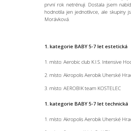
první rok netrénuji. Dostala jsem nab
hodnotila jen jednotlivce, ale skupiny j
Morávková.
1. kategorie BABY 5-7 let estetická
1. místo: Aerobic club K.I.S. Intensive H
2. místo: Akropolis Aerobik Uherské Hra
3. místo: AEROBIK team KOSTELEC
1. kategorie BABY 5-7 let technická
1. místo: Akropolis Aerobik Uherské Hra