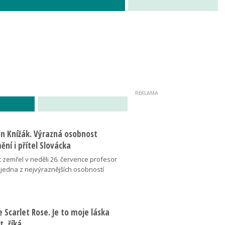
an Knížák. Výrazná osobnost
ní i přítel Slovácka
t zemřel v neděli 26. července profesor
 jedna z nejvýraznějších osobností
se Scarlet Rose. Je to moje láska
ot, říká…