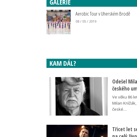
GALERIE
Aerobic Tour v Uherském Brodě
08 / 05 / 2019
KAM DÁL?
Odešel Mil
českého umě
Ve věku 86 le
Milan Knížák,
české…
Třicet let 
na celý živ