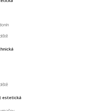
tetická
odonín
diště
chnická
diště
t estetická
Tlumačov