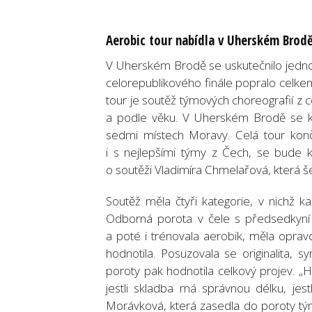
Aerobic tour nabídla v Uherském Brod
V Uherském Brodě se uskutečnilo jedno
celorepublikového finále popralo celkem 
tour je soutěž týmových choreografií z 
a podle věku. V Uherském Brodě se ko
sedmi místech Moravy. Celá tour konč
i s nejlepšími týmy z Čech, se bude k
o soutěži Vladimíra Chmelařová, která 
Soutěž měla čtyři kategorie, v nichž k
Odborná porota v čele s předsedkyní 
a poté i trénovala aerobik, měla oprav
hodnotila. Posuzovala se originalita, 
poroty pak hodnotila celkový projev. „H
jestli skladba má správnou délku, jest
Morávková, která zasedla do poroty tým