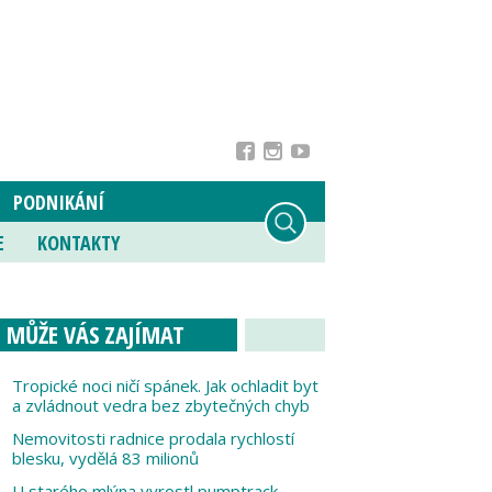
PODNIKÁNÍ
E
KONTAKTY
MŮŽE VÁS ZAJÍMAT
Tropické noci ničí spánek. Jak ochladit byt
a zvládnout vedra bez zbytečných chyb
Nemovitosti radnice prodala rychlostí
blesku, vydělá 83 milionů
U starého mlýna vyrostl pumptrack,