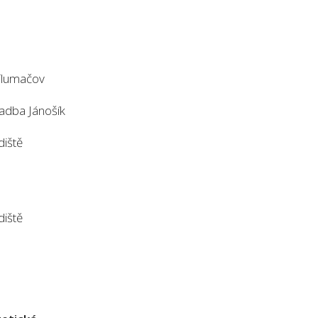
 Tlumačov
adba Jánošík
diště
diště