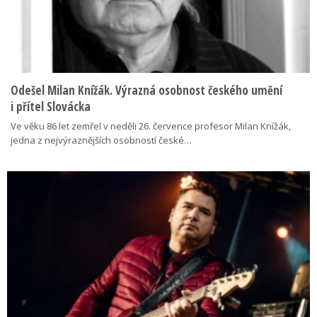
Odešel Milan Knížák. Výrazná osobnost českého umění
i přítel Slovácka
Ve věku 86 let zemřel v neděli 26. července profesor Milan Knížák,
jedna z nejvýraznějších osobností české…