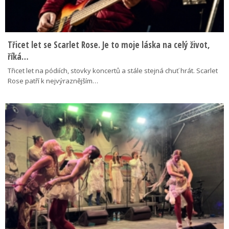
Třicet let se Scarlet Rose. Je to moje láska na celý život,
říká…
Třicet let na pódiích, stovky koncertů a stále stejná chuť hrát. Scarlet
Rose patří k nejvýraznějším…