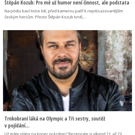
Štěpán Kozub: Pro mě už humor není činnost, ale podstata
Na pódiu baví tisíce lidí, před kamerou patří k nejobsazovanějším
českým hercům. Přesto Štěpán Kozub tvrdí,…
Trnkobraní láká na Olympic a Tři sestry, soutěž
v pojídání…
Už máte plány na konec prázdnin? Rezervujte si víkend 21. až 23.