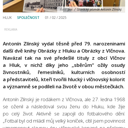
Foto:
pas / Slovácký písmák Antonín Zlínský.
HLUK
SPOLEČNOST
01 / 02 / 2025
Antonín Zlínský vydal těsně před 79. narozeninami
další dvě knihy Obrázky z Hluku a Obrázky z Vlčnova.
Navázal tak na své předešlé tituly z obcí Vlčnov
a Hluk, v nichž díky jeho „sběrům“ ožily osudy
živnostníků, řemeslníků, kulturních osobností
a představitelů, kteří tvořili hlucký i vlčnovský kolorit
a významně se podíleli na životě v obou městečkách.
Antonín Zlínský je rodákem z Vlčnova, ale 27. ledna 1968
se oženil a následoval svou ženu do Hluku, kde žije
po celý život. Aktivně se zapojil do fotbalového dění.
„Fotbal byl od mládí můj velký koníček, cítil jsem povinnost
vzpomenout slavnou éru vlčnovské kopané na přelomu