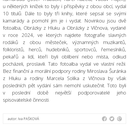
u některých knížek to byly i příspěvky z obou obcí, vydal
10 titulů. Dále to byly tři knihy, které sepsal se svými
kamarády a pomohl jim je i vydat. Novinkou jsou dvě
fotoalba, Obrázky z Hluku a Obrázky z Vlčnova, vydané
v roce 2024, ve kterých najdete fotografie slavných
rodáků z obou městeček, významných muzikantů,
folkloristů, herců, hudebníků, sportovců, řemeslníků,
pekařů a lidí, kteří byli oblíbení nebo místa, odkud
pocházeli, proslavili. Tato fotoalba vydal ve vlastní režii.
Bez finanční a morální podpory rodiny Miroslava Šuránka
z Hluku a rodiny Marcela Solíka z Vlčnova by však
posledních pět vydání sám nemohl uskutečnit. Toto byli
v poslední době největší podporovatelé jeho
spisovatelské činnosti.
autor:
Iva PAŠKOVÁ