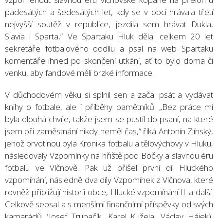
padesátých a šedesátých let, kdy se v obci hrávala třetí
nejvyšší soutěž v republice, jezdila sem hrávat Dukla,
Slavia i Sparta,“ Ve Spartaku Hluk dělal celkem 20 let
sekretáře fotbalového oddílu a psal na web Spartaku
komentáře ihned po skončení utkání, ať to bylo doma či
venku, aby fandové měli brzké informace.
V důchodovém věku si splnil sen a začal psát a vydávat
knihy o fotbale, ale i příběhy pamětníků. „Bez práce mi
byla dlouhá chvíle, takže jsem se pustil do psaní, na které
jsem při zaměstnání nikdy neměl čas,“ říká Antonín Zlínský,
jehož prvotinou byla Kronika fotbalu a tělovýchovy v Hluku,
následovaly Vzpomínky na hřiště pod Bočky a slavnou éru
fotbalu ve Vlčnově. Pak už přišel první díl Hluckého
vzpomínání, následně dva díly Vzpomínek z Vlčnova, které
rovněž přibližují historii obce, Hlucké vzpomínání II. a další.
Celkově sepsal a s menšími finančními příspěvky od svých
kamarádů (Josef Trubačík, Karel Kužela, Václav Hájek),