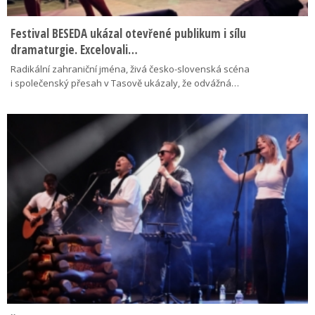
Festival BESEDA ukázal otevřené publikum i sílu
dramaturgie. Excelovali…
Radikální zahraniční jména, živá česko-slovenská scéna
i společenský přesah v Tasově ukázaly, že odvážná…