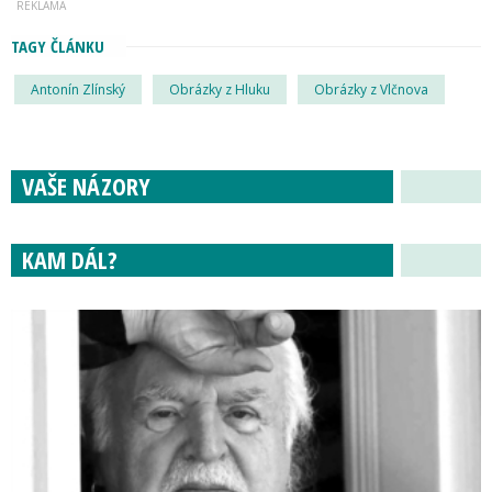
TAGY ČLÁNKU
Antonín Zlínský
Obrázky z Hluku
Obrázky z Vlčnova
VAŠE NÁZORY
KAM DÁL?