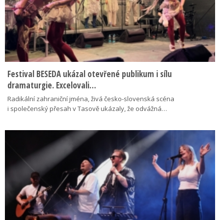
Festival BESEDA ukázal otevřené publikum i sílu
dramaturgie. Excelovali…
Radikální zahraniční jména, živá česko-slovenská scéna
i společenský přesah v Tasově ukázaly, že odvážná…