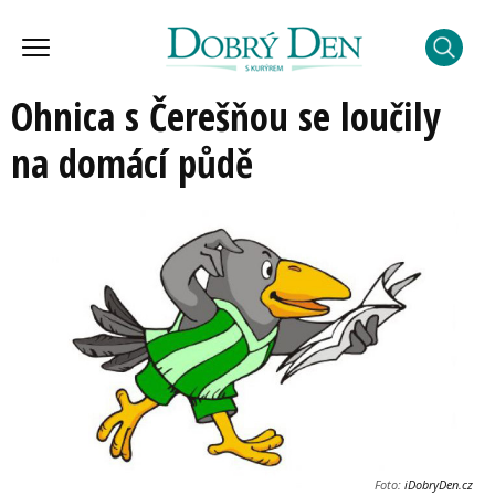
Ohnica s Čerešňou se loučily
na domácí půdě
Foto:
iDobryDen.cz