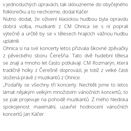
v jednoduchých úpravách, tak sklouzneme do obyčejného
folklorečku a to nechceme, dodal Káčer.
Nutno dodat, že oživení klasickou hudbou byla opravdu
dobrá volba, muzikanti z CM Ohnica se s ní poprali
výtečně a určitě by se v tělesech hrajících vážnou hudbu
uplatnili.
Ohnica si na své koncerty letos přizvala šikovné zpěvačky
z pěveckého sboru Čerešňa. Tato dvě hudební tělesa
se znají a mnoho let často potkávají. CM Rozmarýn, která
tradičně holky z Čerešně doprovází, je totiž z velké části
složená právě z muzikantů z Ohnice.
„Podařily se všechny tři koncerty. Nechtěli jsme to letos
lámat nějakým velkým množstvím vánočních koncertů, to
se pak projevuje na pohodě muzikantů. Z mého hlediska
spokojenost maximální, uzavřel hodnocení vánočních
koncertů Jan Káčer.