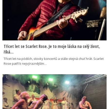
Třicet let se Scarlet Rose. Je to moje láska na celý život,
říká…
Třicet let na pódiích, stovky koncertů a stále stejná chuť hrát. Scarlet
Rose patří k nejvýraznějším…