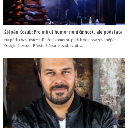
Štěpán Kozub: Pro mě už humor není činnost, ale podstata
Na pódiu baví tisíce lidí, před kamerou patří k nejobsazovanějším
českým hercům. Přesto Štěpán Kozub tvrdí,…