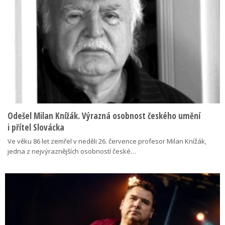
Odešel Milan Knížák. Výrazná osobnost českého umění
i přítel Slovácka
Ve věku 86 let zemřel v neděli 26. července profesor Milan Knížák,
jedna z nejvýraznějších osobností české…