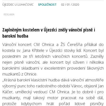
ÚJEZDEC U LUHAČOVIC
SPOLEČNOST
02 / 01 / 2020
Zaplněným kostelem v Újezdci zněly vánoční písně i
barokní hudba
Vánoční koncert CM Ohnica a ŽS Čerešňa přilákal do
kostela sv. Jana Křtitele v Újezdci stovky lidí. Koncert byl
posledním ze tří letošních vánočních koncertů. Zazněly
nejen písně vánoční, ale koncert byl oživen i několika
barokními skladbami v excelentním provedení šikovných
muzikantů z Ohnice.
„Krásná barokní klasicistní hudba dává vánoční atmosféře
výborný punc toho radostného období Vánoc, objasnil Jan
Káčer, umělecký vedoucí CM Ohnica. Je to dobré i pro
muzikanty, mají takový motor pracovat na sobě dál,
protože kdybychom hráli pořád lidové písničky