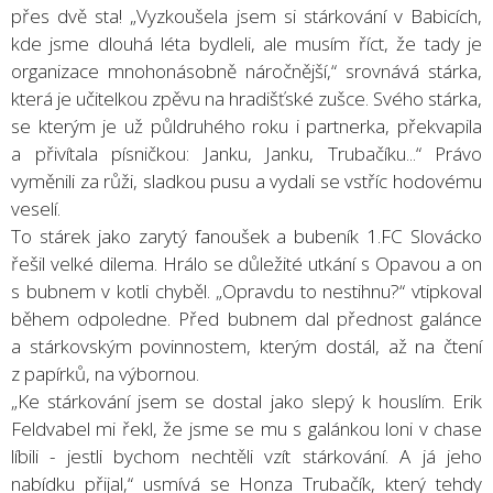
přes dvě sta! „Vyzkoušela jsem si stárkování v Babicích,
kde jsme dlouhá léta bydleli, ale musím říct, že tady je
organizace mnohonásobně náročnější,“ srovnává stárka,
která je učitelkou zpěvu na hradišťské zušce. Svého stárka,
se kterým je už půldruhého roku i partnerka, překvapila
a přivítala písničkou: Janku, Janku, Trubačíku...“ Právo
vyměnili za růži, sladkou pusu a vydali se vstříc hodovému
veselí.
To stárek jako zarytý fanoušek a bubeník 1.FC Slovácko
řešil velké dilema. Hrálo se důležité utkání s Opavou a on
s bubnem v kotli chyběl. „Opravdu to nestihnu?“ vtipkoval
během odpoledne. Před bubnem dal přednost galánce
a stárkovským povinnostem, kterým dostál, až na čtení
z papírků, na výbornou.
„Ke stárkování jsem se dostal jako slepý k houslím. Erik
Feldvabel mi řekl, že jsme se mu s galánkou loni v chase
líbili - jestli bychom nechtěli vzít stárkování. A já jeho
nabídku přijal,“ usmívá se Honza Trubačík, který tehdy