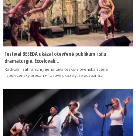
Festival BESEDA ukázal otevřené publikum i sílu
dramaturgie. Excelovali…
Radikální zahraniční jména, živá česko-slovenská scéna
i společenský přesah v Tasově ukázaly, že odvážná…