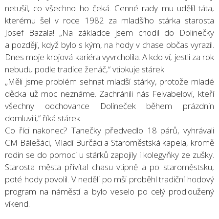
netušil, co všechno ho čeká. Cenné rady mu udělil táta,
kterému šel v roce 1982 za mladšího stárka starosta
Josef Bazala! „Na základce jsem chodil do Dolinečky
a později, když bylo s kým, na hody v chase občas vyrazil.
Dnes moje krojová kariéra vyvrcholila. A kdo ví, jestli za rok
nebudu podle tradice ženáč,“ vtipkuje stárek.
„Měli jsme problém sehnat mladší stárky, protože mladé
děcka už moc neznáme. Zachránili nás Felvabelovi, kteří
všechny odchovance Dolineček během prázdnin
domluvili,“ říká stárek.
Co říci nakonec? Tanečky předvedlo 18 párů, vyhrávali
CM Bálešáci, Mladí Burčáci a Staroměstská kapela, kromě
rodin se do pomoci u stárků zapojily i kolegyňky ze zušky.
Starosta města přivítal chasu vtipně a po staroměstsku,
poté hody povolil. V neděli po mši proběhl tradiční hodový
program na náměstí a bylo veselo po celý prodloužený
víkend.