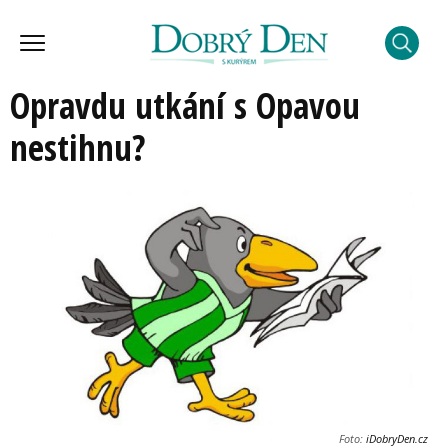
Opravdu utkání s Opavou
nestihnu?
Foto:
iDobryDen.cz