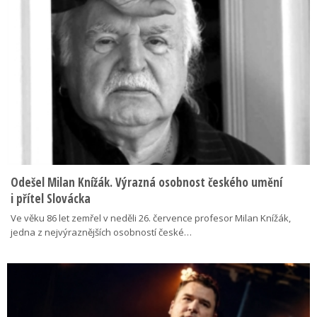
Odešel Milan Knížák. Výrazná osobnost českého umění
i přítel Slovácka
Ve věku 86 let zemřel v neděli 26. července profesor Milan Knížák,
jedna z nejvýraznějších osobností české…