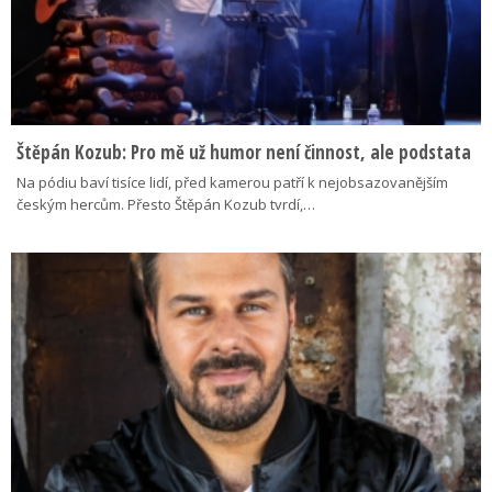
Štěpán Kozub: Pro mě už humor není činnost, ale podstata
Na pódiu baví tisíce lidí, před kamerou patří k nejobsazovanějším
českým hercům. Přesto Štěpán Kozub tvrdí,…