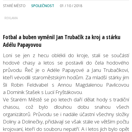
STARÉ MĚSTO
SPOLEČNOST
01 / 10 / 2018
Fotbal a buben vyměnil Jan Trubačík za kroj a stárku
Adélu Papayovou
Loni se jen z hecu oblékli do kroje, stali se součástí
hodové chasy a letos se postavili do čela hodového
průvodu. Řeč je o Adéle Papayové a Janu Trubačíkovi,
kteří vévodili staroměstským hodům. Za mladší stárky jim
šli Robin Feldvabel s Annou Magdalenou Pavlicovou
a Dominik Stašek s Lucií Fryštákovou.
Ve Starém Městě se po letech daří dělat hody s tradiční
chasou, což bylo dlouhou dobu snahou všech
organizátorů. Průvodu se i nadále účastní všechny složky
Doliny a Dolinečky, přidávají se však stále ve větším počtu
krojovaní, kteří do souboru nepatří. A i letos jich bylo opět