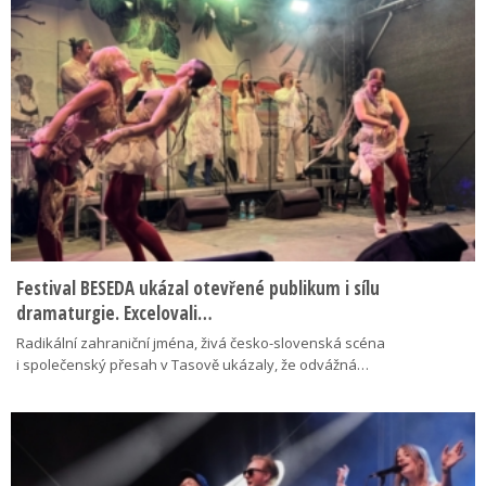
Festival BESEDA ukázal otevřené publikum i sílu
dramaturgie. Excelovali…
Radikální zahraniční jména, živá česko-slovenská scéna
i společenský přesah v Tasově ukázaly, že odvážná…