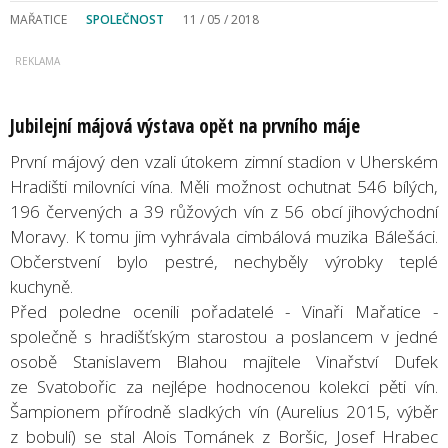
MAŘATICE
SPOLEČNOST
11 / 05 / 2018
Jubilejní májová výstava opět na prvního máje
První májový den vzali útokem zimní stadion v Uherském
Hradišti milovníci vína. Měli možnost ochutnat 546 bílých,
196 červených a 39 růžových vín z 56 obcí jihovýchodní
Moravy. K tomu jim vyhrávala cimbálová muzika Bálešáci.
Občerstvení bylo pestré, nechyběly výrobky teplé
kuchyně.
Před poledne ocenili pořadatelé - Vinaři Mařatice -
společně s hradišťským starostou a poslancem v jedné
osobě Stanislavem Blahou majitele Vinařství Dufek
ze Svatobořic za nejlépe hodnocenou kolekci pěti vín.
Šampionem přírodně sladkých vín (Aurelius 2015, výběr
z bobulí) se stal Alois Tománek z Boršic, Josef Hrabec