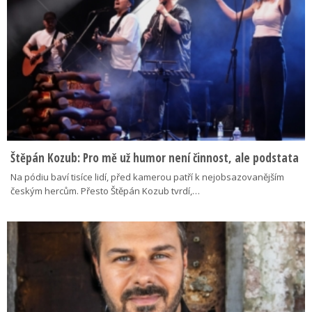
Štěpán Kozub: Pro mě už humor není činnost, ale podstata
Na pódiu baví tisíce lidí, před kamerou patří k nejobsazovanějším
českým hercům. Přesto Štěpán Kozub tvrdí,…