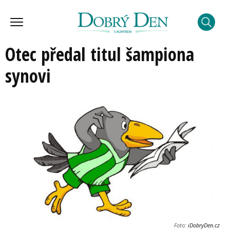
Otec předal titul šampiona
synovi
Foto:
iDobryDen.cz