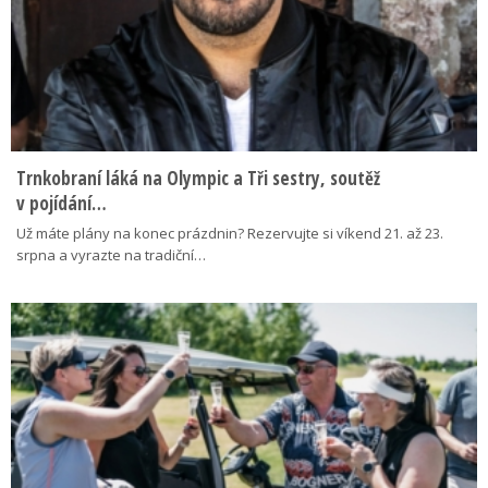
Trnkobraní láká na Olympic a Tři sestry, soutěž
v pojídání…
Už máte plány na konec prázdnin? Rezervujte si víkend 21. až 23.
srpna a vyrazte na tradiční…