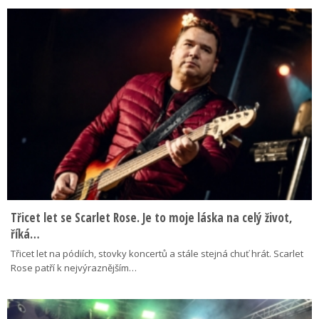
Třicet let se Scarlet Rose. Je to moje láska na celý život,
říká…
Třicet let na pódiích, stovky koncertů a stále stejná chuť hrát. Scarlet
Rose patří k nejvýraznějším…