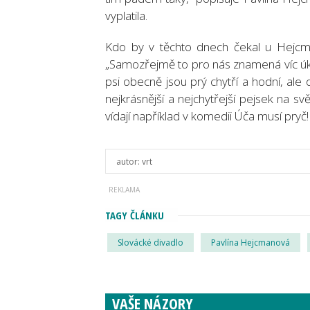
vyplatila.
Kdo by v těchto dnech čekal u Hejcma
„Samozřejmě to pro nás znamená víc úkolů
psi obecně jsou prý chytří a hodní, ale 
nejkrásnější a nejchytřejší pejsek na s
vídají například v komedii Úča musí pry
autor:
vrt
TAGY ČLÁNKU
Slovácké divadlo
Pavlína Hejcmanová
VAŠE NÁZORY