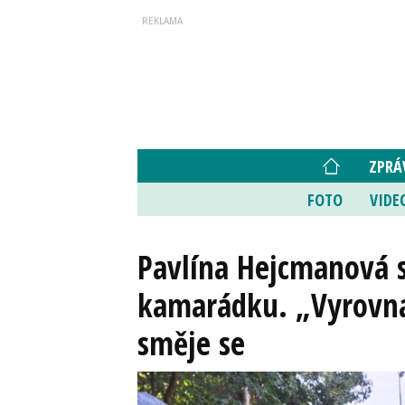
ZPRÁ
FOTO
VIDE
Pavlína Hejcmanová s
kamarádku. „Vyrovna
směje se