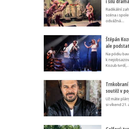
i sílu dram
Radikální za
scéna i spol
odvážná…
Štěpán Koz
ale podsta
Na pódiu baví
k nejobsazov
Kozub tvrdí,
Trnkobraní 
soutěž v p
Už máte plán
si víkend 21.