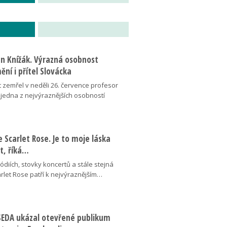
an Knížák. Výrazná osobnost
ní i přítel Slovácka
t zemřel v neděli 26. července profesor
 jedna z nejvýraznějších osobností
se Scarlet Rose. Je to moje láska
ot, říká…
pódiích, stovky koncertů a stále stejná
arlet Rose patří k nejvýraznějším…
ESEDA ukázal otevřené publikum