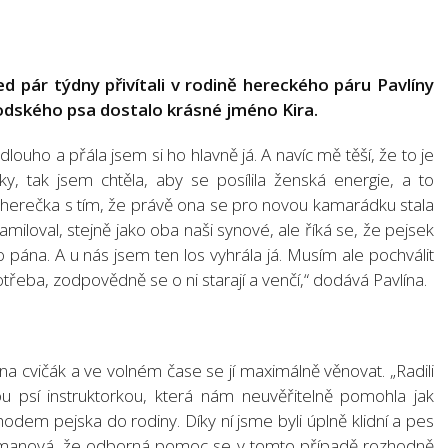
 pár týdny přivítali v rodině hereckého páru Pavlíny
odského psa dostalo krásné jméno Kira.
ouho a přála jsem si ho hlavně já. A navíc mě těší, že to je
, tak jsem chtěla, aby se posílila ženská energie, a to
á herečka s tím, že právě ona se pro novou kamarádku stala
zamiloval, stejně jako oba naši synové, ale říká se, že pejsek
 pána. A u nás jsem ten los vyhrála já. Musím ale pochválit
potřeba, zodpovědně se o ni starají a venčí,“ dodává Pavlína.
na cvičák a ve volném čase se jí maximálně věnovat. „Radili
u psí instruktorkou, která nám neuvěřitelně pomohla jak
dem pejska do rodiny. Díky ní jsme byli úplně klidní a pes
jcmanová, že odborná pomoc se v tomto případě rozhodně