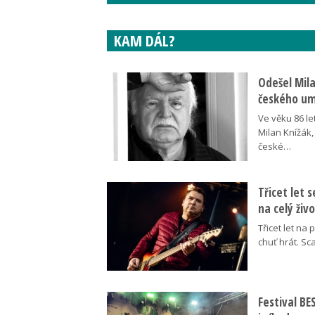
KAM DÁL?
Odešel Mil
českého umě
Ve věku 86 le
Milan Knížák,
české…
Třicet let 
na celý živ
Třicet let na 
chuť hrát. Sc
Festival B