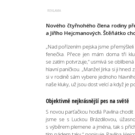
Nového čtyřnohého člena rodiny před
a Jiřího Hejcmanových. Štěňátko ch
„Nad pořízením pejska jsme přemýšleli dl
fenečka. Přece jen mám doma tři kluky
se zatím potvrzuje,“ usmívá se oblíben
hlavní paničkou. „Manžel Jirka si ji hned 
si v rodině sám vybere jednoho hlavního
naše kluky, už jsou dost velcí a když je 
Objektivně nejkrásnější pes na světě
S novou parťačkou hodlá Pavlína chodit 
jsme se s Luckou Brázdilovou, úžasno
s výběrem plemene a jména, tak s přícho
tím pádem taky,“ popisuje Pavlína He