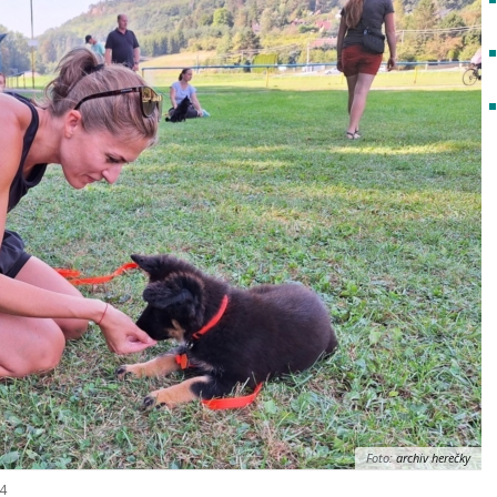
Foto:
archiv herečky
24