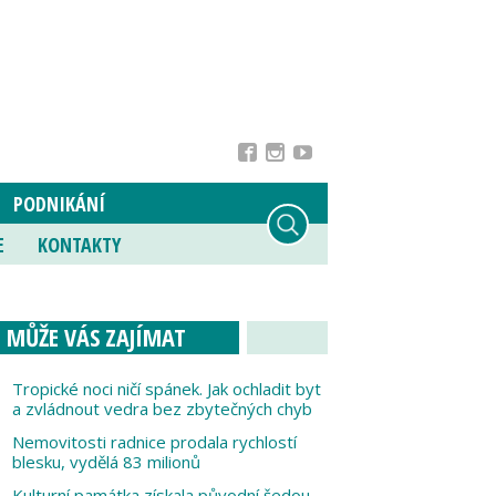
PODNIKÁNÍ
E
KONTAKTY
MŮŽE VÁS ZAJÍMAT
Tropické noci ničí spánek. Jak ochladit byt
a zvládnout vedra bez zbytečných chyb
Nemovitosti radnice prodala rychlostí
blesku, vydělá 83 milionů
Kulturní památka získala původní šedou