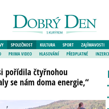
VY
SPOLEČNOST
KULTURA
SPORT
ZAJÍMAVOSTI
O
PRIMA VIDEO
HLASOVÁNÍ
PŘEDPLATNÉ
INZERC
i pořídila čtyřnohou
ly se nám doma energie,“