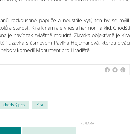
nů rozkousané papuče a neustálé vytí, ten by se mýlil.
 a starostí. Kira k nám ale vnesla harmonii a klid. Chodští
ona je navíc tak zvláštně moudrá. Zkrátka objektivně je Kira
větě,“ uzavírá s úsměvem Pavlína Hejcmanová, kterou diváci
č! nebo v komedii Monument pro Hradiště.
chodský pes
Kira