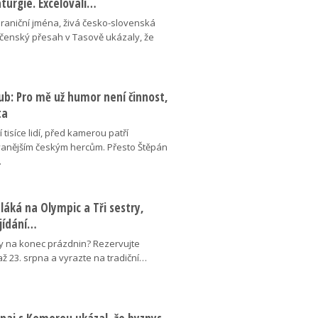
aturgie. Excelovali…
hraniční jména, živá česko-slovenská
ečenský přesah v Tasově ukázaly, že
ub: Pro mě už humor není činnost,
ta
 tisíce lidí, před kamerou patří
anějším českým hercům. Přesto Štěpán
…
láká na Olympic a Tři sestry,
ojídání…
y na konec prázdnin? Rezervujte
 až 23. srpna a vyrazte na tradiční…