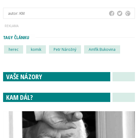
autor:
KM
TAGY ČLÁNKU
herec
komik
Petr Nárožný
Amfík Bukovina
VAŠE NÁZORY
KAM DÁL?