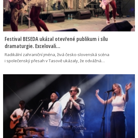
Festival BESEDA ukázal otevřené publikum i sílu
dramaturgie. Excelovali…
Radikální zahraniční jména, živá česko-slovenská scéna
i společenský přesah v Tasově ukázaly, že odvážná…