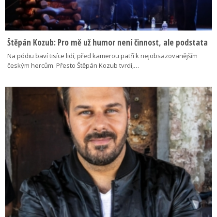
Štěpán Kozub: Pro mě už humor není činnost, ale podstata
Na pódiu baví tisíce lidí, před kamerou patří k nejobsazovanějším
českým hercům. Přesto Štěpán Kozub tvrdí,…