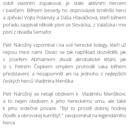
sobě vlastním zopakoval, je stále aktivním hercem
i bavičem. Během besedy ho doprovázeli brněnští herci
a zpěváci Vojta Polanský a Dáša Hlaváčková, kteří během
pořadu zazpívali několik písní ze Slovácka, z Valašska i mix
písní z divadla Semafor.
Petr Nárožný vzpomínal i na své herecké kolegy, kteří už
nejsou mezi námi. Diváci se tak například dozvěděli, jak
s Josefem Abrhámem zkusili akrobatické létání, jak
si s Petrem Čepkem omylem prohodili saka během
představení, a nezapomněl ani na jednoho z nejlepších
českých herců Vladimíra Menšíka.
Petr Nárožný se netajil obdivem k Vladimíru Menšíkovi,
a to nejen obdivem k jeho hereckému umu, ale také
k jeho srdečné povaze. "Byl to prostě dobrej hodnej
člověk a obrovskej kumštýř," zavzpomínal na legendárního
herce.