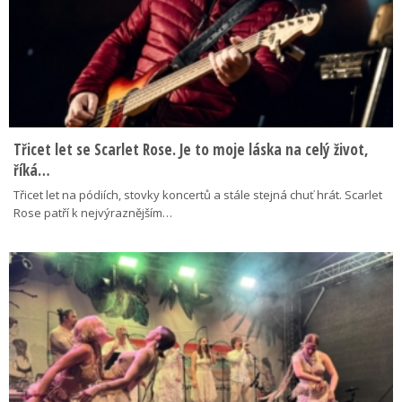
Třicet let se Scarlet Rose. Je to moje láska na celý život,
říká…
Třicet let na pódiích, stovky koncertů a stále stejná chuť hrát. Scarlet
Rose patří k nejvýraznějším…