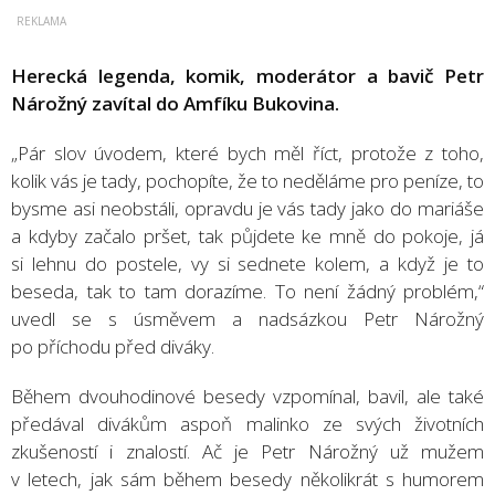
Herecká legenda, komik, moderátor a bavič Petr
Nárožný zavítal do Amfíku Bukovina.
„Pár slov úvodem, které bych měl říct, protože z toho,
kolik vás je tady, pochopíte, že to neděláme pro peníze, to
bysme asi neobstáli, opravdu je vás tady jako do mariáše
a kdyby začalo pršet, tak půjdete ke mně do pokoje, já
si lehnu do postele, vy si sednete kolem, a když je to
beseda, tak to tam dorazíme. To není žádný problém,“
uvedl se s úsměvem a nadsázkou Petr Nárožný
po příchodu před diváky.
Během dvouhodinové besedy vzpomínal, bavil, ale také
předával divákům aspoň malinko ze svých životních
zkušeností i znalostí. Ač je Petr Nárožný už mužem
v letech, jak sám během besedy několikrát s humorem