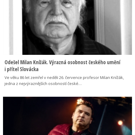
Odešel Milan Knížák. Výrazná osobnost českého umění
i přítel Slovácka
Ve věku 86 let zemřel v neděli 26. července profesor Milan Knížák,
jedna z nejvýraznějších osobností české…