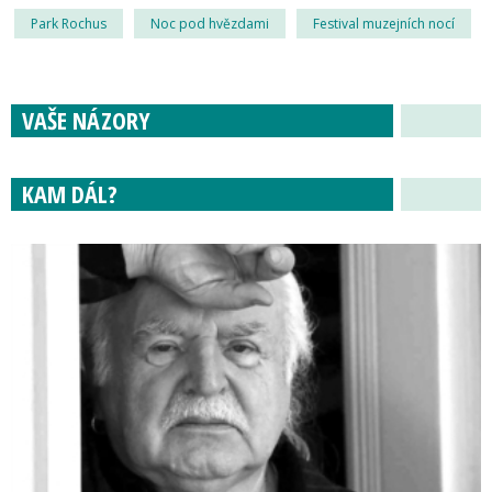
Park Rochus
Noc pod hvězdami
Festival muzejních nocí
VAŠE NÁZORY
KAM DÁL?