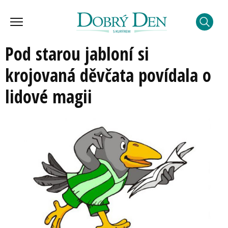
Pod starou jabloní si
krojovaná děvčata povídala o
lidové magii