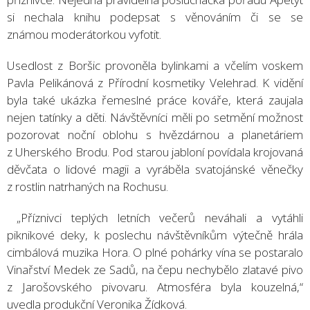
si nechala knihu podepsat s věnováním či se se
známou moderátorkou vyfotit.
Usedlost z Boršic provoněla bylinkami a včelím voskem
Pavla Pelikánová z Přírodní kosmetiky Velehrad. K vidění
byla také ukázka řemeslné práce kováře, která zaujala
nejen tatínky a děti. Návštěvníci měli po setmění možnost
pozorovat noční oblohu s hvězdárnou a planetáriem
z Uherského Brodu. Pod starou jabloní povídala krojovaná
děvčata o lidové magii a vyráběla svatojánské věnečky
z rostlin natrhaných na Rochusu.
„Příznivci teplých letních večerů neváhali a vytáhli
piknikové deky, k poslechu návštěvníkům výtečně hrála
cimbálová muzika Hora. O plné pohárky vína se postaralo
Vinařství Medek ze Sadů, na čepu nechybělo zlatavé pivo
z Jarošovského pivovaru. Atmosféra byla kouzelná,“
uvedla produkční Veronika Žídková.