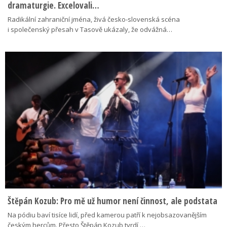
dramaturgie. Excelovali…
Radikální zahraniční jména, živá česko-slovenská scéna
i společenský přesah v Tasově ukázaly, že odvážná…
Štěpán Kozub: Pro mě už humor není činnost, ale podstata
Na pódiu baví tisíce lidí, před kamerou patří k nejobsazovanějším
českým hercům. Přesto Štěpán Kozub tvrdí,…