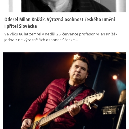
Odešel Milan Knížák. Výrazná osobnost českého umění
i přítel Slovácka
Ve věku 86 let zemřel v neděli 26. července profesor Milan Knížák,
jedna z nejvýraznějších osobností české…