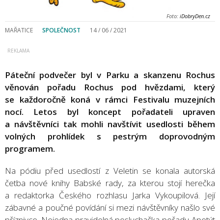
Foto:
iDobryDen.cz
MAŘATICE
SPOLEČNOST
14 / 06 / 2021
Páteční podvečer byl v Parku a skanzenu Rochus
věnován pořadu Rochus pod hvězdami, který
se každoročně koná v rámci Festivalu muzejních
nocí. Letos byl koncept pořadateli upraven
a návštěvníci tak mohli navštívit usedlosti během
volných prohlídek s pestrým doprovodným
programem.
Na pódiu před usedlostí z Veletin se konala autorská
četba nové knihy Babské rady, za kterou stojí herečka
a redaktorka Českého rozhlasu Jarka Vykoupilová. Její
zábavné a poučné povídání si mezi návštěvníky našlo své
příznivce. Nejedna pravidelná posluchačka pořadu Apetýt